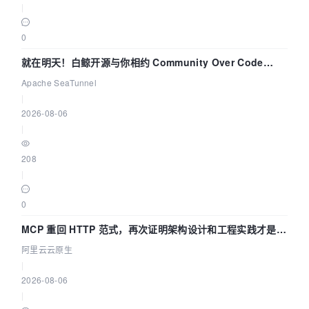
|
0
就在明天！白鲸开源与你相约 Community Over Code
Asia 2026 主题演讲！
Apache SeaTunnel
|
2026-08-06
|
208
|
0
MCP 重回 HTTP 范式，再次证明架构设计和工程实践才是稀
缺资源
阿里云云原生
|
2026-08-06
|