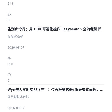
218
|
0
告别命令行：用 DBX 可视化操作 Easysearch 全流程解析
极限实验室
|
2026-08-07
|
323
|
0
Wyn嵌入式BI实战（三）：仪表板筛选器+报表查询面板，参
数联动全闭环
葡萄城技术团队
|
2026-08-07