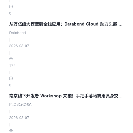
0
从万亿级大模型到全线应用：Databend Cloud 助力头部 AI
企业构建全链路 Trace 数据管道
Databend
|
2026-08-07
|
174
|
0
南京线下开发者 Workshop 来袭！手把手落地商用具身交互
智能 Agent 应用
哈哈欧尼OSC
|
2026-08-07
|