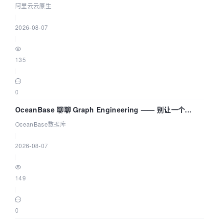
拓扑可视化构建 AI 流量治理底座
阿里云云原生
|
2026-08-07
|
135
|
0
OceanBase 聊聊 Graph Engineering —— 别让一个
Agent 既当运动员又
OceanBase数据库
|
2026-08-07
|
149
|
0