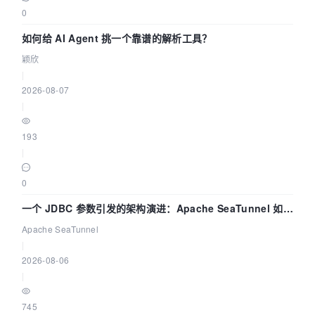
0
如何给 AI Agent 挑一个靠谱的解析工具？
颖欣
|
2026-08-07
|
193
|
0
一个 JDBC 参数引发的架构演进：Apache SeaTunnel 如何
解决数据同步中的“定时 Flush”难题
Apache SeaTunnel
|
2026-08-06
|
745