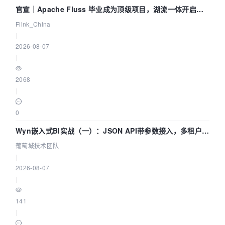
官宣｜Apache Fluss 毕业成为顶级项目，湖流一体开启
Agentic Lake 全面实时化时代
Flink_China
|
2026-08-07
|
2068
|
0
Wyn嵌入式BI实战（一）：JSON API带参数接入，多租户数
据源配置指南 | 葡萄城技术团队
葡萄城技术团队
|
2026-08-07
|
141
|