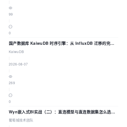
|
99
|
0
国产数据库 KaiwuDB 时序引擎：从 InfluxDB 迁移的完整
技术路径
KaiwuDB
|
2026-08-07
|
269
|
0
Wyn嵌入式BI实战（二）：直连模型与直连数据集怎么选，
参数为什么不生效？| 葡萄城技术团队
葡萄城技术团队
|