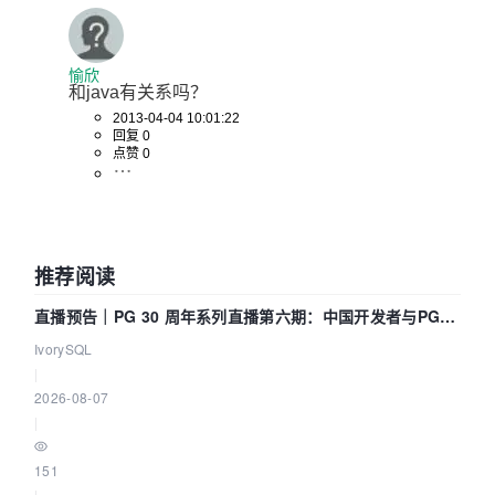
愉欣
和java有关系吗？
2013-04-04 10:01:22
回复 0
点赞 0
推荐阅读
直播预告｜PG 30 周年系列直播第六期：中国开发者与PG内
核——我们改得动吗？我们贡献了什么？
IvorySQL
|
2026-08-07
|
151
|