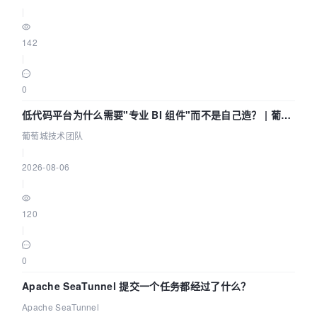
|
142
|
0
低代码平台为什么需要"专业 BI 组件"而不是自己造？ | 葡萄
城技术团队
葡萄城技术团队
|
2026-08-06
|
120
|
0
Apache SeaTunnel 提交一个任务都经过了什么？
Apache SeaTunnel