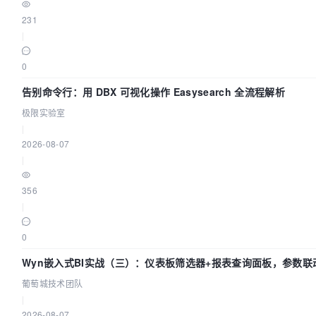
231
|
0
告别命令行：用 DBX 可视化操作 Easysearch 全流程解析
极限实验室
|
2026-08-07
|
356
|
0
Wyn嵌入式BI实战（三）：仪表板筛选器+报表查询面板，参数联
葡萄城技术团队
|
2026-08-07