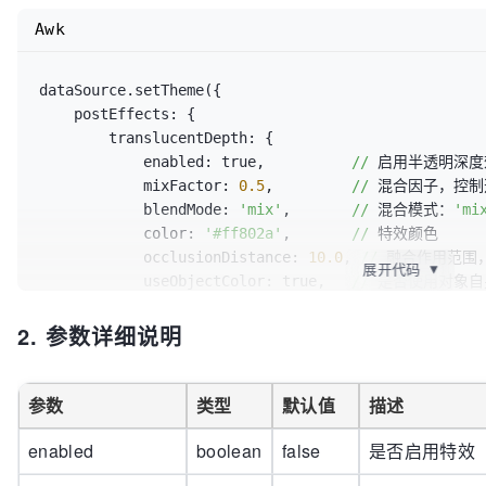
Awk
dataSource.setTheme({

    postEffects: {

        translucentDepth: {

            enabled: true,          
//
 启用半透明深度
            mixFactor: 
0.5
,         
//
 混合因子，控制
            blendMode: 
'mix'
,       
//
 混合模式：
'mi
            color: 
'#ff802a'
,       
//
 特效颜色

            occlusionDistance: 
10.0
, 
//
 融合作用范围
展开代码
▼
            useObjectColor: true,   
//
 是否使用对象自
            objectColorMix: 
0.5
//
 对象颜色混合比
2. 参数详细说明
        }

    },

参数
类型
默认值
描述
enabled
boolean
false
是否启用特效