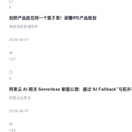
0
别把产品放在同一个篮子里！读懂IPD产品规划
禅道项目管理软件
|
2026-08-07
|
127
|
0
阿里云 AI 网关 Serverless 新版公测：通过“AI Fallback”与拓
化构建 AI 流量治理底座
阿里云云原生
|
2026-08-07
|
135