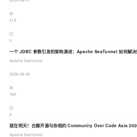
|
215
|
0
一个 JDBC 参数引发的架构演进：Apache SeaTunnel 如何解
同步中的“定时 Flush”难题
Apache SeaTunnel
|
2026-08-06
|
780
|
0
就在明天！白鲸开源与你相约 Community Over Code Asia 202
题演讲！
Apache SeaTunnel