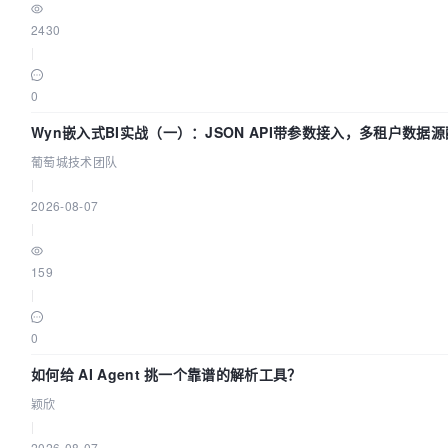
2430
|
0
Wyn嵌入式BI实战（一）：JSON API带参数接入，多租户数据
指南 | 葡萄城技术团队
葡萄城技术团队
|
2026-08-07
|
159
|
0
如何给 AI Agent 挑一个靠谱的解析工具？
颖欣
|
2026-08-07