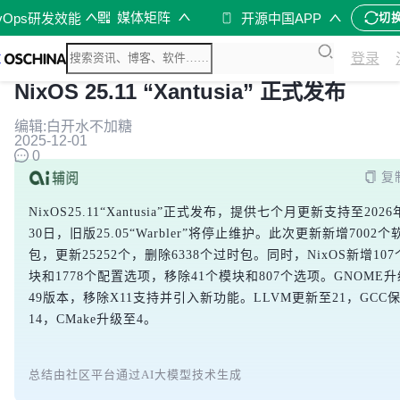
媒体矩阵
vOps研发效能
开源中国APP
切
登录
NixOS 25.11 “Xantusia” 正式发布
编辑:白开水不加糖
2025-12-01
0
复
NixOS25.11“Xantusia”正式发布，提供七个月更新支持至2026
30日，旧版25.05“Warbler”将停止维护。此次更新新增7002个
包，更新25252个，删除6338个过时包。同时，NixOS新增10
块和1778个配置选项，移除41个模块和807个选项。GNOME
49版本，移除X11支持并引入新功能。LLVM更新至21，GCC
14，CMake升级至4。
总结由社区平台通过AI大模型技术生成