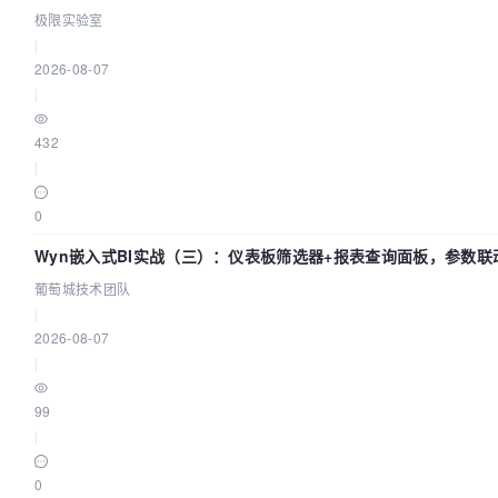
极限实验室
|
2026-08-07
|
432
|
0
Wyn嵌入式BI实战（三）：仪表板筛选器+报表查询面板，参数联
闭环
葡萄城技术团队
|
2026-08-07
|
99
|
0