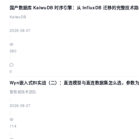
国产数据库 KaiwuDB 时序引擎：从 InfluxDB 迁移的完整技术
KaiwuDB
|
2026-08-07
|
380
|
0
Wyn嵌入式BI实战（二）：直连模型与直连数据集怎么选，参数
不生效？| 葡萄城技术团队
葡萄城技术团队
|
2026-08-07
|
114
|