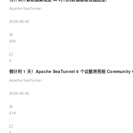
Apache SeaTunnel
|
2026-08-06
|
236
|
0
倒计时 1 天！Apache SeaTunnel 6 个议题将亮相 Community 
Code Asia 2026
Apache SeaTunnel
|
2026-08-06
|
218
|
0