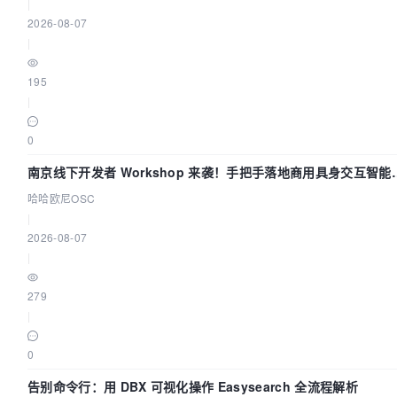
|
2026-08-07
|
195
|
0
南京线下开发者 Workshop 来袭！手把手落地商用具身交互智能
Agent 应用
哈哈欧尼OSC
|
2026-08-07
|
279
|
0
告别命令行：用 DBX 可视化操作 Easysearch 全流程解析