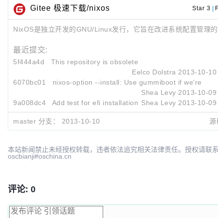
Gitee 极速下载/nixos
Star 3
|
NixOS是独立开发的GNU/Linux发行，它旨在改进系统配置管理
最近提交:
5f444a4d
This repository is obsolete
Eelco Dolstra
2013-10-10
6070bc01
nixos-option --install: Use gummiboot if we're efi-
Shea Levy
2013-10-09
9a008dc4
Add test for efi installation
Shea Levy
2013-10-09
master 分支：
2013-10-10
源
本站新闻禁止未经授权转载，违者依法追究相关法律责任。授权请联
oscbianji#oschina.cn
评论: 0