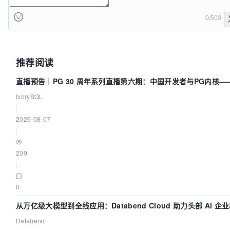
0/500
推荐阅读
直播预告｜PG 30 周年系列直播第六期：中国开发者与PG内核—
们改得动吗？我们贡献了什么？
IvorySQL
|
2026-08-07
|
209
|
0
从万亿级大模型到全线应用：Databend Cloud 助力头部 AI 企
全链路 Trace 数据管道
Databend