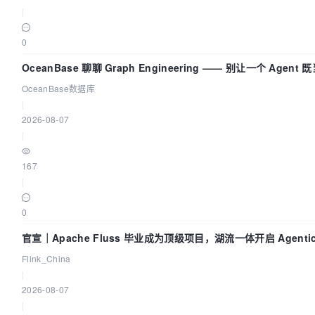
|
0
OceanBase 聊聊 Graph Engineering —— 别让一个 Agent 
动员又
OceanBase数据库
|
2026-08-07
|
167
|
0
官宣｜Apache Fluss 毕业成为顶级项目，湖流一体开启 Agenti
Lake 全面实时化时代
Flink_China
|
2026-08-07
|