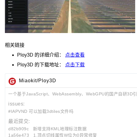
相关链接
Ploy3D
的详细介绍：
点击查看
Ploy3D
的下载地址：
点击下载
Miaokit/Ploy3D
一个基于JavaScript、WebAssembly、WebGPU的国产自
issues:
#IAPVND 可以加载3dtiles文件吗
最近提交:
d82b909c
新增支持KML地理标注数据
1a56e473
1.顶点切线属性W位为0异常修复