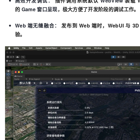
高效开发调试：
插件调用系统默认
WebView
装载 W
的
Game 窗口呈现
，极大方便了开发阶段的调试工作。
Web 端无缝融合：
发布到 Web 端时，WebUI 与
验。