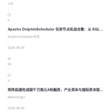
126
|
0
Apache DolphinScheduler 任务节点实战合集：从 SQL、
DataX 到 Spark、Flink 一次配置全打通
DolphinScheduler社区
|
2026-08-06
|
59
|
0
矩阵起源完成超千万美元A轮融资，产业资本与国际资本联手
押注企业级AI基础设施赛道
MatrixOrigin
|
2026-08-06