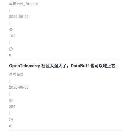
卓普云AI_Droplet
|
2026-08-06
|
103
|
0
OpenTelemetry 社区太强大了，DataBuff 也可以吃上它的
eBPF 链路了
乒乓狂魔
|
2026-08-06
|
355
|
0