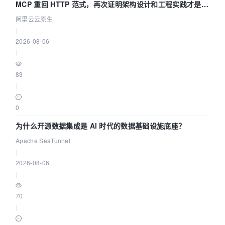
MCP 重回 HTTP 范式，再次证明架构设计和工程实践才是稀
缺资源
阿里云云原生
|
2026-08-06
|
83
|
0
为什么开源数据集成是 AI 时代的数据基础设施底座？
Apache SeaTunnel
|
2026-08-06
|
70
|