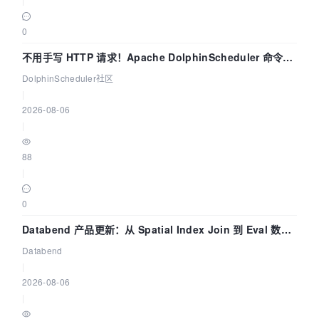
0
不用手写 HTTP 请求！Apache DolphinScheduler 命令行
dsctl 两分钟上手
DolphinScheduler社区
|
2026-08-06
|
88
|
0
Databend 产品更新：从 Spatial Index Join 到 Eval 数据
管道
Databend
|
2026-08-06
|