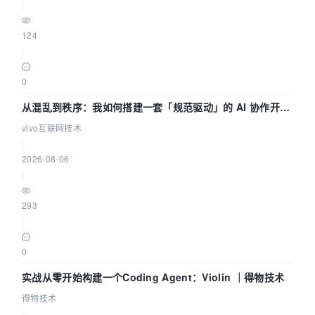
|
124
|
0
从混乱到秩序：我如何搭建一套「规范驱动」的 AI 协作开发
体系
vivo互联网技术
|
2026-08-06
|
293
|
0
实战从零开始构建一个Coding Agent：Violin ｜得物技术
得物技术
|