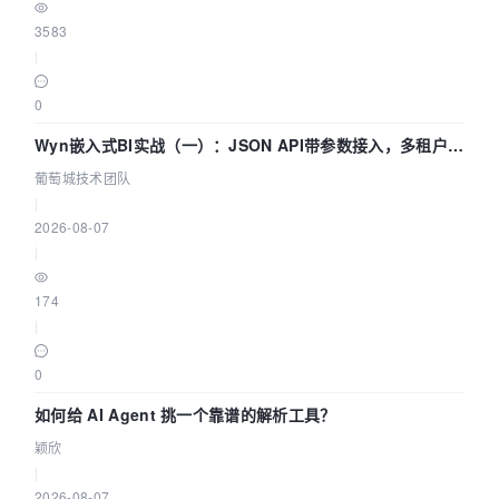
3583
|
0
Wyn嵌入式BI实战（一）：JSON API带参数接入，多租户数
据源配置指南 | 葡萄城技术团队
葡萄城技术团队
|
2026-08-07
|
174
|
0
如何给 AI Agent 挑一个靠谱的解析工具？
颖欣
|
2026-08-07