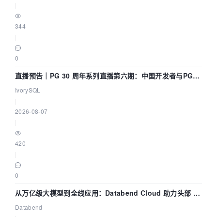
|
344
|
0
直播预告｜PG 30 周年系列直播第六期：中国开发者与PG内
核——我们改得动吗？我们贡献了什么？
IvorySQL
|
2026-08-07
|
420
|
0
从万亿级大模型到全线应用：Databend Cloud 助力头部 AI
企业构建全链路 Trace 数据管道
Databend