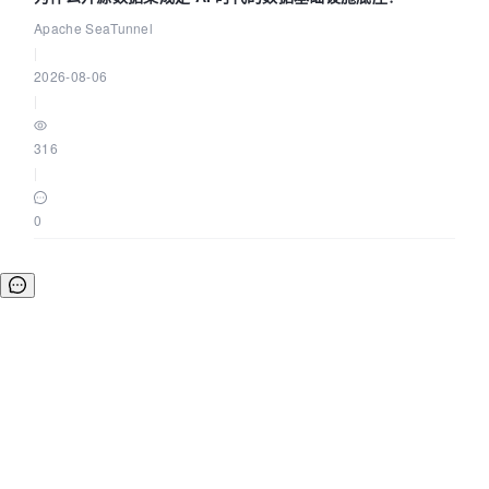
Apache SeaTunnel
|
2026-08-06
|
316
|
0
©OSCHINA(OSChina.NET)
京ICP备2025119063号