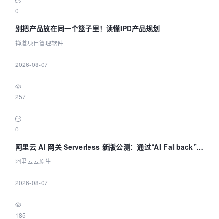
0
别把产品放在同一个篮子里！读懂IPD产品规划
禅道项目管理软件
|
2026-08-07
|
257
|
0
阿里云 AI 网关 Serverless 新版公测：通过“AI Fallback”与
拓扑可视化构建 AI 流量治理底座
阿里云云原生
|
2026-08-07
|
185