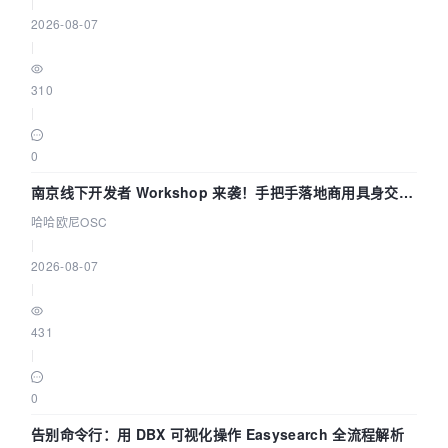
|
2026-08-07
|
310
|
0
南京线下开发者 Workshop 来袭！手把手落地商用具身交互
智能 Agent 应用
哈哈欧尼OSC
|
2026-08-07
|
431
|
0
告别命令行：用 DBX 可视化操作 Easysearch 全流程解析