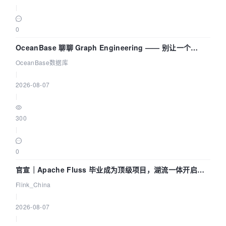
|
0
OceanBase 聊聊 Graph Engineering —— 别让一个
Agent 既当运动员又
OceanBase数据库
|
2026-08-07
|
300
|
0
官宣｜Apache Fluss 毕业成为顶级项目，湖流一体开启
Agentic Lake 全面实时化时代
Flink_China
|
2026-08-07
|