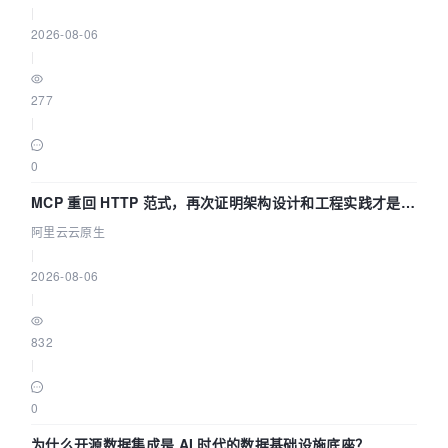
|
2026-08-06
|
277
|
0
MCP 重回 HTTP 范式，再次证明架构设计和工程实践才是稀
缺资源
阿里云云原生
|
2026-08-06
|
832
|
0
为什么开源数据集成是 AI 时代的数据基础设施底座？