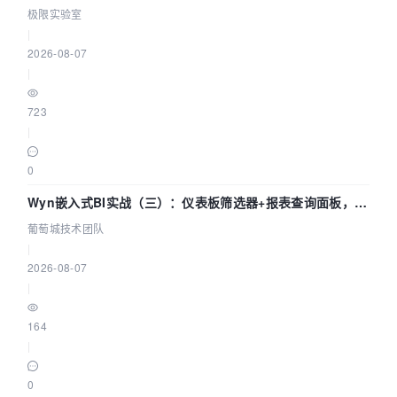
极限实验室
|
2026-08-07
|
723
|
0
Wyn嵌入式BI实战（三）：仪表板筛选器+报表查询面板，参
数联动全闭环
葡萄城技术团队
|
2026-08-07
|
164
|
0