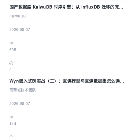
国产数据库 KaiwuDB 时序引擎：从 InfluxDB 迁移的完整
技术路径
KaiwuDB
|
2026-08-07
|
605
|
0
Wyn嵌入式BI实战（二）：直连模型与直连数据集怎么选，
参数为什么不生效？| 葡萄城技术团队
葡萄城技术团队
|
2026-08-07
|
114
|