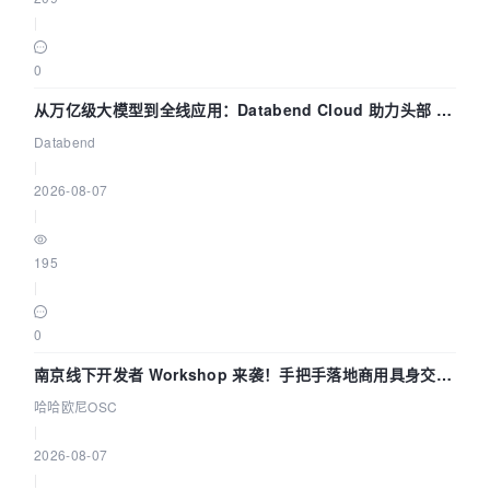
|
0
从万亿级大模型到全线应用：Databend Cloud 助力头部 AI
企业构建全链路 Trace 数据管道
Databend
|
2026-08-07
|
195
|
0
南京线下开发者 Workshop 来袭！手把手落地商用具身交互
智能 Agent 应用
哈哈欧尼OSC
|
2026-08-07
|