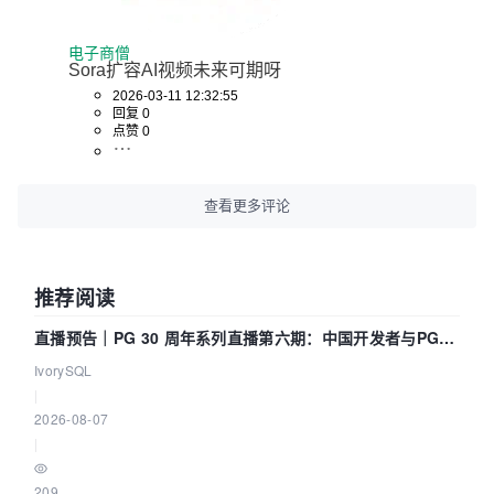
电子商僧
Sora扩容AI视频未来可期呀
2026-03-11 12:32:55
回复 0
点赞 0
查看更多评论
推荐阅读
直播预告｜PG 30 周年系列直播第六期：中国开发者与PG内
核——我们改得动吗？我们贡献了什么？
IvorySQL
|
2026-08-07
|
209