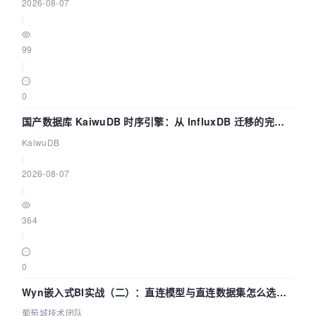
2026-08-07
|
99
|
0
国产数据库 KaiwuDB 时序引擎：从 InfluxDB 迁移的完整
技术路径
KaiwuDB
|
2026-08-07
|
364
|
0
Wyn嵌入式BI实战（二）：直连模型与直连数据集怎么选，
参数为什么不生效？| 葡萄城技术团队
葡萄城技术团队