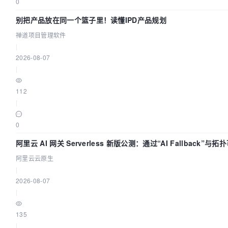
0
别把产品放在同一个篮子里！读懂IPD产品规划
禅道项目管理软件
|
2026-08-07
|
112
|
0
阿里云 AI 网关 Serverless 新版公测：通过“AI Fallback”与
构建 AI 流量治理底座
阿里云云原生
|
2026-08-07
|
135
|