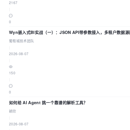
2167
|
0
Wyn嵌入式BI实战（一）：JSON API带参数接入，多租户数据
南 | 葡萄城技术团队
葡萄城技术团队
|
2026-08-07
|
150
|
0
如何给 AI Agent 挑一个靠谱的解析工具？
颖欣
|
2026-08-07