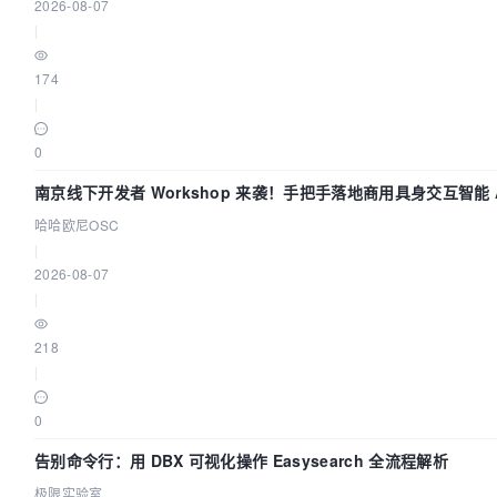
2026-08-07
|
174
|
0
南京线下开发者 Workshop 来袭！手把手落地商用具身交互智能 A
应用
哈哈欧尼OSC
|
2026-08-07
|
218
|
0
告别命令行：用 DBX 可视化操作 Easysearch 全流程解析
极限实验室