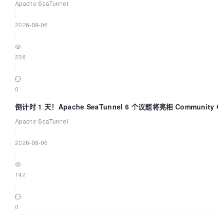
Apache SeaTunnel
|
2026-08-06
|
236
|
0
倒计时 1 天！Apache SeaTunnel 6 个议题将亮相 Community 
Code Asia 2026
Apache SeaTunnel
|
2026-08-06
|
142
|
0