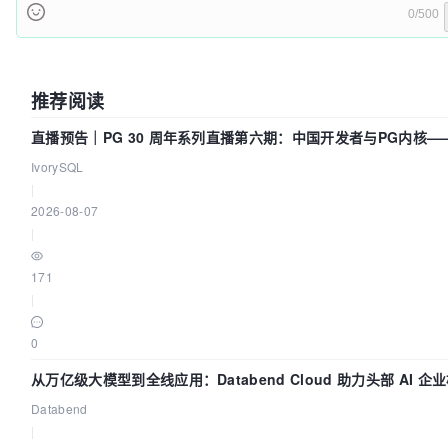
0/500
推荐阅读
直播预告｜PG 30 周年系列直播第六期：中国开发者与PG内核—
改得动吗？我们贡献了什么？
IvorySQL
|
2026-08-07
|
171
|
0
从万亿级大模型到全线应用：Databend Cloud 助力头部 AI 企
链路 Trace 数据管道
Databend
|