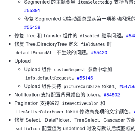
Segmented 的主题变量
支持背景
itemSelectedBg
#55391
修复 Segmented 切换动画总是从第一项移动闪烁
#55438
修复 Tree 和 Transfer 组件的
继承问题。
#54
disabled
修复 Tree.DirectoryTree 定义
时
fieldNames
不生效的问题。
#55420
defaultExpandAll
Upload
Upload 组件
参数中增加
customRequest
。
#55146
info.defaultRequest
Upload 组件支持
token。
#5475
pictureCardSize
Notification 支持配置背景颜色的 token。
#54802
Pagination 支持通过
和
itemActiveColor
token 修改高亮项的文字颜色。
itemActiveColorHover
修复 Select、DatePicker、TreeSelect、Cascader 
配置值为 undefined 时没有默认后缀图标
suffixIcon