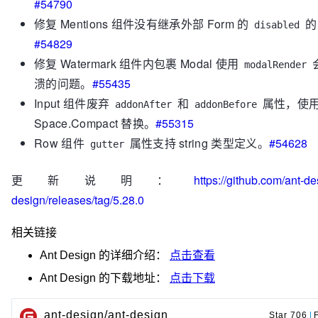
#54790
修复 Mentions 组件没有继承外部 Form 的
的
disabled
#54829
修复 Watermark 组件内包裹 Modal 使用
modalRender
溃的问题。
#55435
Input 组件废弃
和
属性，使
addonAfter
addonBefore
Space.Compact 替换。
#55315
Row 组件
属性支持 string 类型定义。
#54628
gutter
更新说明：
https://github.com/ant-de
design/releases/tag/5.28.0
相关链接
Ant Design
的详细介绍：
点击查看
Ant Design
的下载地址：
点击下载
ant-design/ant-design
Star 706
|