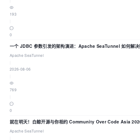
|
193
|
0
一个 JDBC 参数引发的架构演进：Apache SeaTunnel 如何解
步中的“定时 Flush”难题
Apache SeaTunnel
|
2026-08-06
|
769
|
0
就在明天！白鲸开源与你相约 Community Over Code Asia 20
演讲！
Apache SeaTunnel
|