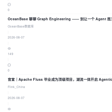
0
OceanBase 聊聊 Graph Engineering —— 别让一个 Agent
员又
OceanBase数据库
|
2026-08-07
|
149
|
0
官宣｜Apache Fluss 毕业成为顶级项目，湖流一体开启 Agentic 
全面实时化时代
Flink_China
|
2026-08-07
|