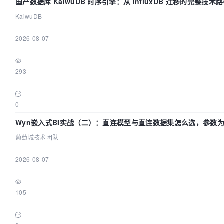
国产数据库 KaiwuDB 时序引擎：从 InfluxDB 迁移的完整技术
KaiwuDB
|
2026-08-07
|
293
|
0
Wyn嵌入式BI实战（二）：直连模型与直连数据集怎么选，参数
不生效？| 葡萄城技术团队
葡萄城技术团队
|
2026-08-07
|
105
|