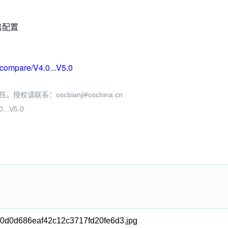
础配置
s/compare/V4.0...V5.0
系：oscbianji#oschina.cn
...V5.0
8e80d0d686eaf42c12c3717fd20fe6d3.jpg