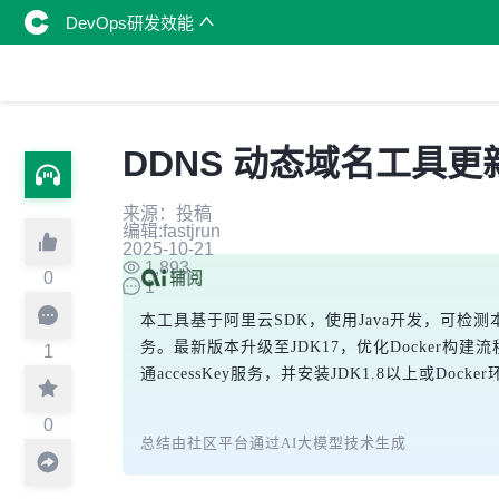
DevOps研发效能
DDNS 动态域名工具更新：
来源：投稿
编辑:fastjrun
2025-10-21
1,893
0
1
本工具基于阿里云SDK，使用Java开发，可检
务。最新版本升级至JDK17，优化Docker构建流
1
通accessKey服务，并安装JDK1.8以上或Do
0
总结由社区平台通过AI大模型技术生成