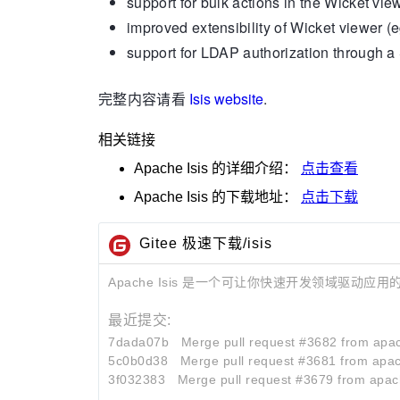
support for bulk actions in the Wicket vie
improved extensibility of Wicket viewer (
support for LDAP authorization through 
完整内容请看
Isis website
.
相关链接
Apache Isis
的详细介绍：
点击查看
Apache Isis
的下载地址：
点击下载
Gitee 极速下载/isis
Apache Isis 是一个可让你快速开发领域驱动应用
最近提交:
7dada07b
Merge pull request #3682 from apa
5c0b0d38
Merge pull request #3681 from apa
3f032383
Merge pull request #3679 from apa