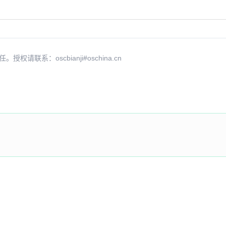
系：oscbianji#oschina.cn