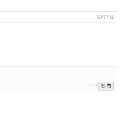
源码下载
0/500
发 布