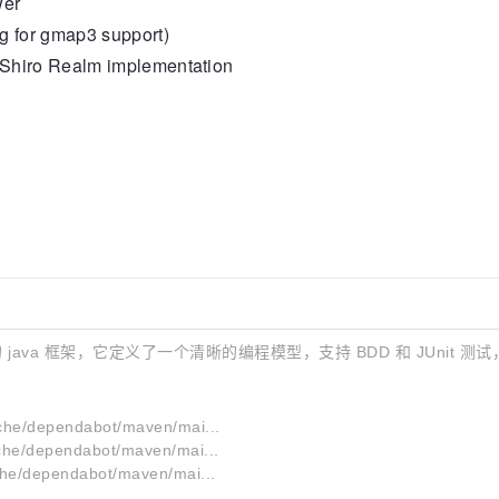
wer
eg for gmap3 support)
a Shiro Realm implementation
的 java 框架，它定义了一个清晰的编程模型，支持 BDD 和 JUnit
che/dependabot/maven/mai...
che/dependabot/maven/mai...
che/dependabot/maven/mai...