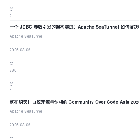
|
0
一个 JDBC 参数引发的架构演进：Apache SeaTunnel 如何
的“定时 Flush”难题
Apache SeaTunnel
|
2026-08-06
|
780
|
0
就在明天！白鲸开源与你相约 Community Over Code Asia 20
讲！
Apache SeaTunnel
|
2026-08-06
|