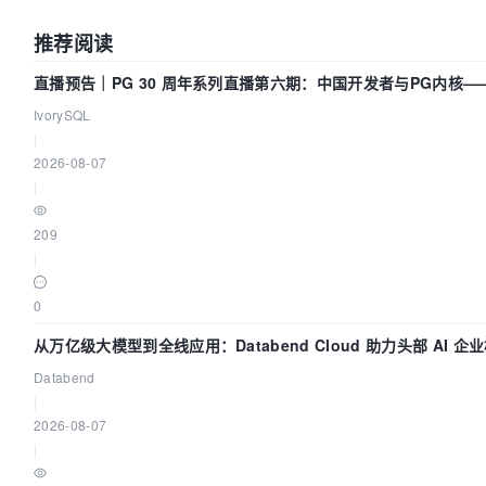
推荐阅读
直播预告｜PG 30 周年系列直播第六期：中国开发者与PG内核—
动吗？我们贡献了什么？
IvorySQL
|
2026-08-07
|
209
|
0
从万亿级大模型到全线应用：Databend Cloud 助力头部 AI 
Trace 数据管道
Databend
|
2026-08-07
|