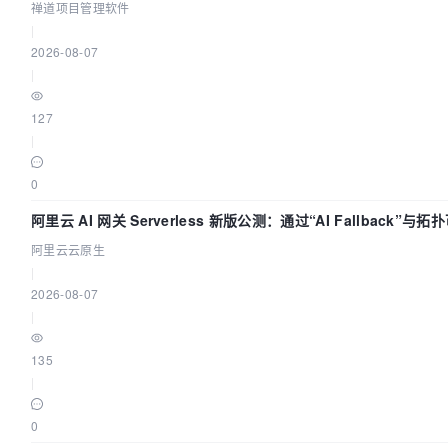
禅道项目管理软件
|
2026-08-07
|
127
|
0
阿里云 AI 网关 Serverless 新版公测：通过“AI Fallback”与
AI 流量治理底座
阿里云云原生
|
2026-08-07
|
135
|
0