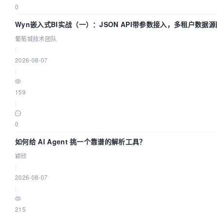
0
Wyn嵌入式BI实战（一）：JSON API带参数接入，多租户数据源
葡萄城技术团队
葡萄城技术团队
|
2026-08-07
|
159
|
0
如何给 AI Agent 挑一个靠谱的解析工具？
颖欣
|
2026-08-07
|
215