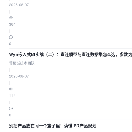
2026-08-07
|
364
|
0
Wyn嵌入式BI实战（二）：直连模型与直连数据集怎么选，参数
效？| 葡萄城技术团队
葡萄城技术团队
|
2026-08-07
|
114
|
0
别把产品放在同一个篮子里！读懂IPD产品规划