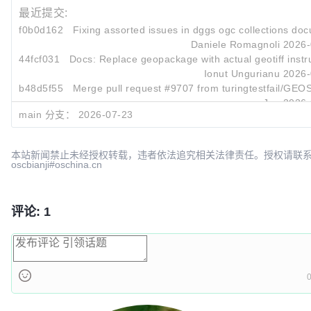
最近提交:
f0b0d162
Fixing assorted issues in dggs ogc collections doc
Daniele Romagnoli
2026-
44fcf031
Docs: Replace geopackage with actual geotiff instru
Ionut Ungurianu
2026-
b48d5f55
Merge pull request #9707 from turingtestfail/GEO
Joe
2026-
main 分支：
2026-07-23
本站新闻禁止未经授权转载，违者依法追究相关法律责任。授权请联
oscbianji#oschina.cn
评论: 1
0