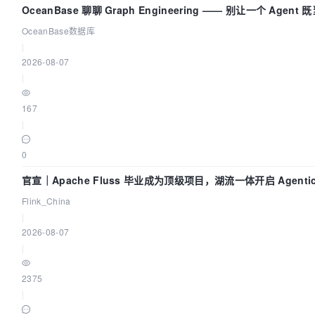
OceanBase 聊聊 Graph Engineering —— 别让一个 Agen
OceanBase数据库
|
2026-08-07
|
167
|
0
官宣｜Apache Fluss 毕业成为顶级项目，湖流一体开启 Agentic
实时化时代
Flink_China
|
2026-08-07
|
2375
|