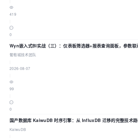
|
419
|
0
Wyn嵌入式BI实战（三）：仪表板筛选器+报表查询面板，参数联
葡萄城技术团队
|
2026-08-07
|
99
|
0
国产数据库 KaiwuDB 时序引擎：从 InfluxDB 迁移的完整技术
KaiwuDB
|