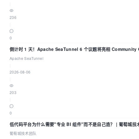
|
236
|
0
倒计时 1 天！Apache SeaTunnel 6 个议题将亮相 Community O
Asia 2026
Apache SeaTunnel
|
2026-08-06
|
203
|
0
低代码平台为什么需要"专业 BI 组件"而不是自己造？ | 葡萄城技
葡萄城技术团队