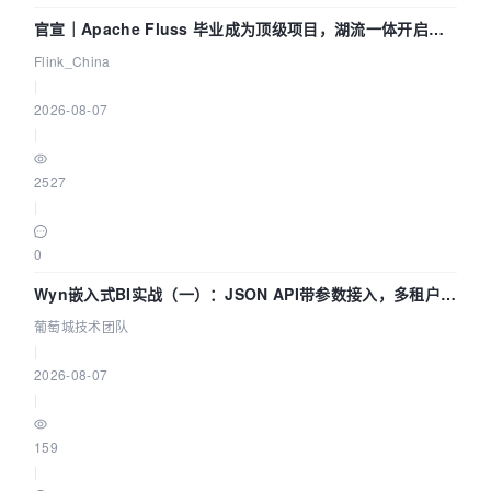
官宣｜Apache Fluss 毕业成为顶级项目，湖流一体开启
Agentic Lake 全面实时化时代
Flink_China
|
2026-08-07
|
2527
|
0
Wyn嵌入式BI实战（一）：JSON API带参数接入，多租户数
据源配置指南 | 葡萄城技术团队
葡萄城技术团队
|
2026-08-07
|
159
|