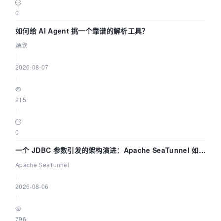
0
如何给 AI Agent 挑一个靠谱的解析工具？
颖欣
|
2026-08-07
|
215
|
0
一个 JDBC 参数引发的架构演进：Apache SeaTunnel 如何
解决数据同步中的“定时 Flush”难题
Apache SeaTunnel
|
2026-08-06
|
796