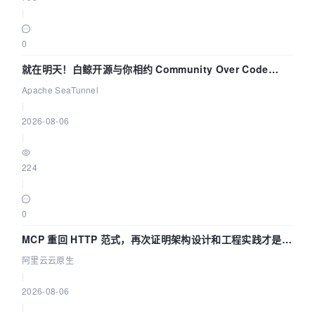
|
0
就在明天！白鲸开源与你相约 Community Over Code
Asia 2026 主题演讲！
Apache SeaTunnel
|
2026-08-06
|
224
|
0
MCP 重回 HTTP 范式，再次证明架构设计和工程实践才是稀
缺资源
阿里云云原生
|
2026-08-06
|