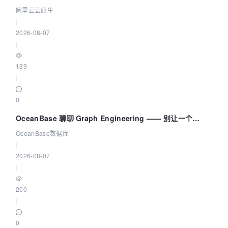
拓扑可视化构建 AI 流量治理底座
阿里云云原生
|
2026-08-07
|
139
|
0
OceanBase 聊聊 Graph Engineering —— 别让一个
Agent 既当运动员又
OceanBase数据库
|
2026-08-07
|
200
|
0