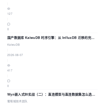
|
127
|
0
国产数据库 KaiwuDB 时序引擎：从 InfluxDB 迁移的完整
技术路径
KaiwuDB
|
2026-08-07
|
417
|
0
Wyn嵌入式BI实战（二）：直连模型与直连数据集怎么选，
参数为什么不生效？| 葡萄城技术团队
葡萄城技术团队