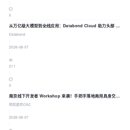
|
0
从万亿级大模型到全线应用：Databend Cloud 助力头部 AI
企业构建全链路 Trace 数据管道
Databend
|
2026-08-07
|
211
|
0
南京线下开发者 Workshop 来袭！手把手落地商用具身交互
智能 Agent 应用
哈哈欧尼OSC
|
2026-08-07
|