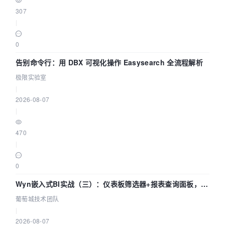
307
|
0
告别命令行：用 DBX 可视化操作 Easysearch 全流程解析
极限实验室
|
2026-08-07
|
470
|
0
Wyn嵌入式BI实战（三）：仪表板筛选器+报表查询面板，参
数联动全闭环
葡萄城技术团队
|
2026-08-07