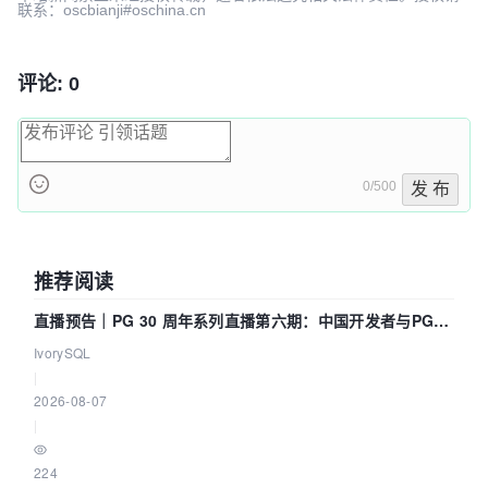
联系：oscbianji#oschina.cn
评论: 0
0/500
发 布
推荐阅读
直播预告｜PG 30 周年系列直播第六期：中国开发者与PG内
核——我们改得动吗？我们贡献了什么？
IvorySQL
|
2026-08-07
|
224