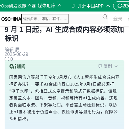
媒体矩阵
vOps研发效能
开源中国APP
切
登录
9 月 1 日起，AI 生成合成内容必须添加
标识
编辑:局
2025-08-29
0
复制
国家网信办等部门于今年3月发布《人工智能生成合成内容
标识办法》，要求AI合成内容自2025年9月1日起必须打
“电子水印”，包括显式文字提示和隐式元数据标记。该规
定覆盖文本、图片、音频、视频等所有AI生成内容，违规
者将面临限流、下架等处罚。平台需主动检测标识，以防
止AI技术被用于伪造声音、换脸诈骗等滥用行为，保障公
众知情权。