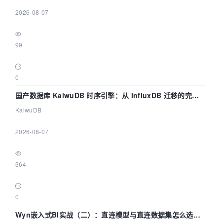
|
2026-08-07
|
99
|
0
国产数据库 KaiwuDB 时序引擎：从 InfluxDB 迁移的完整
技术路径
KaiwuDB
|
2026-08-07
|
364
|
0
Wyn嵌入式BI实战（二）：直连模型与直连数据集怎么选，