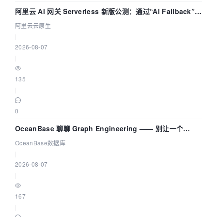
阿里云 AI 网关 Serverless 新版公测：通过“AI Fallback”与
拓扑可视化构建 AI 流量治理底座
阿里云云原生
|
2026-08-07
|
135
|
0
OceanBase 聊聊 Graph Engineering —— 别让一个
Agent 既当运动员又
OceanBase数据库
|
2026-08-07
|
167
|