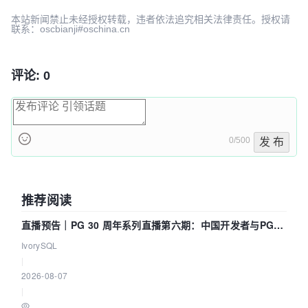
本站新闻禁止未经授权转载，违者依法追究相关法律责任。授权请
联系：oscbianji#oschina.cn
评论: 0
0/500
发 布
推荐阅读
直播预告｜PG 30 周年系列直播第六期：中国开发者与PG内
核——我们改得动吗？我们贡献了什么？
IvorySQL
|
2026-08-07
|