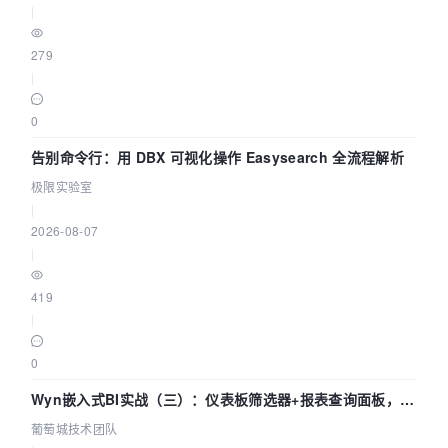
|
279
|
0
告别命令行：用 DBX 可视化操作 Easysearch 全流程解析
极限实验室
|
2026-08-07
|
419
|
0
Wyn嵌入式BI实战（三）：仪表板筛选器+报表查询面板，参
数联动全闭环
葡萄城技术团队