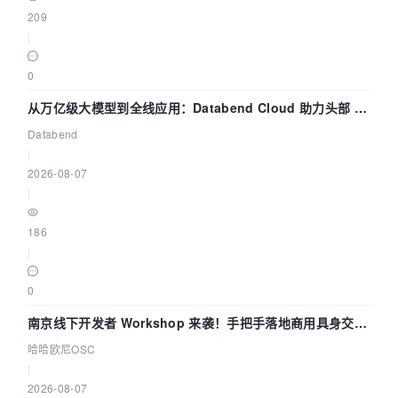
209
|
0
从万亿级大模型到全线应用：Databend Cloud 助力头部 AI
企业构建全链路 Trace 数据管道
Databend
|
2026-08-07
|
186
|
0
南京线下开发者 Workshop 来袭！手把手落地商用具身交互
智能 Agent 应用
哈哈欧尼OSC
|
2026-08-07