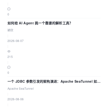
|
0
如何给 AI Agent 挑一个靠谱的解析工具？
颖欣
|
2026-08-07
|
215
|
0
一个 JDBC 参数引发的架构演进：Apache SeaTunnel 如何
解决数据同步中的“定时 Flush”难题
Apache SeaTunnel
|
2026-08-06
|