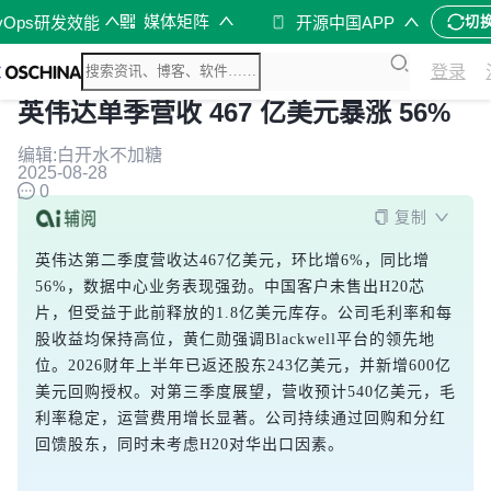
媒体矩阵
vOps研发效能
开源中国APP
切
登录
英伟达单季营收 467 亿美元暴涨 56%
编辑:白开水不加糖
2025-08-28
0
复制
英伟达第二季度营收达467亿美元，环比增6%，同比增
56%，数据中心业务表现强劲。中国客户未售出H20芯
片，但受益于此前释放的1.8亿美元库存。公司毛利率和每
股收益均保持高位，黄仁勋强调Blackwell平台的领先地
位。2026财年上半年已返还股东243亿美元，并新增600亿
美元回购授权。对第三季度展望，营收预计540亿美元，毛
利率稳定，运营费用增长显著。公司持续通过回购和分红
回馈股东，同时未考虑H20对华出口因素。