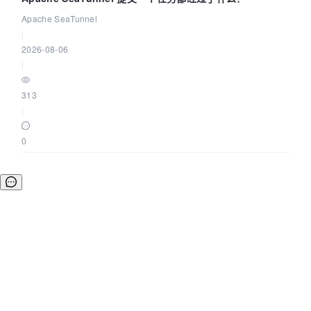
Apache SeaTunnel
|
2026-08-06
|
313
|
0
©OSCHINA(OSChina.NET)
京ICP备2025119063号