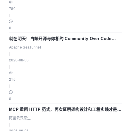
780
|
0
就在明天！白鲸开源与你相约 Community Over Code
Asia 2026 主题演讲！
Apache SeaTunnel
|
2026-08-06
|
215
|
0
MCP 重回 HTTP 范式，再次证明架构设计和工程实践才是稀
缺资源
阿里云云原生
|
2026-08-06