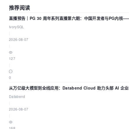
推荐阅读
直播预告｜PG 30 周年系列直播第六期：中国开发者与PG内核—
动吗？我们贡献了什么？
IvorySQL
|
2026-08-07
|
127
|
0
从万亿级大模型到全线应用：Databend Cloud 助力头部 AI 
Trace 数据管道
Databend
|
2026-08-07
|
168