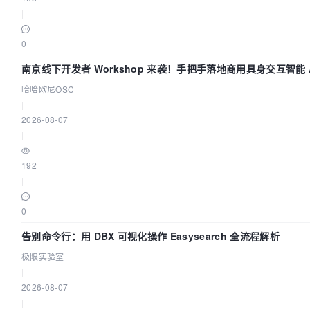
|
0
南京线下开发者 Workshop 来袭！手把手落地商用具身交互智能 A
用
哈哈欧尼OSC
|
2026-08-07
|
192
|
0
告别命令行：用 DBX 可视化操作 Easysearch 全流程解析
极限实验室
|
2026-08-07
|