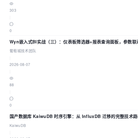
303
|
0
Wyn嵌入式BI实战（三）：仪表板筛选器+报表查询面板，参数联
葡萄城技术团队
|
2026-08-07
|
88
|
0
国产数据库 KaiwuDB 时序引擎：从 InfluxDB 迁移的完整技术
KaiwuDB
|