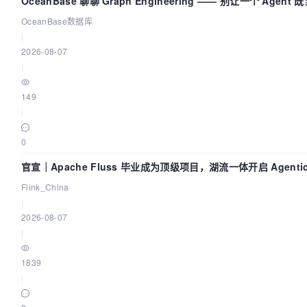
OceanBase 聊聊 Graph Engineering —— 别让一个 Agen
OceanBase数据库
|
2026-08-07
|
149
|
0
官宣｜Apache Fluss 毕业成为顶级项目，湖流一体开启 Agentic 
面实时化时代
Flink_China
|
2026-08-07
|
1839
|