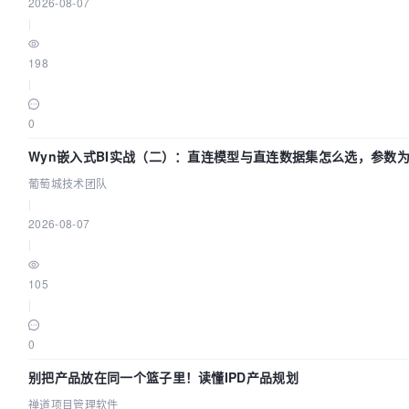
2026-08-07
|
198
|
0
Wyn嵌入式BI实战（二）：直连模型与直连数据集怎么选，参数
效？| 葡萄城技术团队
葡萄城技术团队
|
2026-08-07
|
105
|
0
别把产品放在同一个篮子里！读懂IPD产品规划
禅道项目管理软件