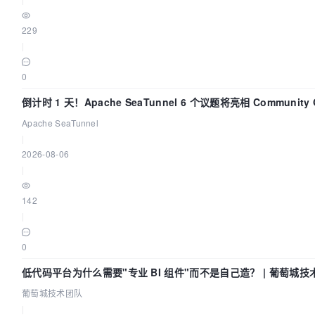
229
|
0
倒计时 1 天！Apache SeaTunnel 6 个议题将亮相 Community 
Code Asia 2026
Apache SeaTunnel
|
2026-08-06
|
142
|
0
低代码平台为什么需要"专业 BI 组件"而不是自己造？ | 葡萄城技
葡萄城技术团队
|