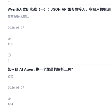
0
Wyn嵌入式BI实战（一）：JSON API带参数接入，多租户数据源
葡萄城技术团队
葡萄城技术团队
|
2026-08-07
|
126
|
0
如何给 AI Agent 挑一个靠谱的解析工具？
颖欣
|
2026-08-07
|
184
|