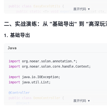
public
class
EasyExcelUtils
 {

展开代码
▼
public
static
 <T> 
void
exportExcel
(Context ctx,

                                       List<T> dataList,

二、实战演练：从 "基础导出" 到 "高深玩
                                       Class<T> clazz,

                                       Str
        ctx.contentType(
"application/vnd.openxmlfor
1. 基础导出
officedocument.spreadsheetml.sheet"
);

        ctx.charset(
"utf-8"
);

Java
// 文件名得处理中文，不然下载下来是乱码
        fileName = URLEncoder.encode(fileName, 
"UTF
"%20"
);

import
        ctx.headerSet(
"Content-disposition"
, 
"attac
import
 org.noear.solon.core.handle.Context;

+ fileName + 
".xlsx"
);

import
// 这里用EasyExcel.write()就像启动一个Excel
import
 java.util.List;

        EasyExcel.write(ctx.outputStream(), clazz)

                .sheet(
"数据报表"
)

@Controller
                .doWrite(dataList);

public
class
DemoController
 {

    }

展开代码
▼
@Inject