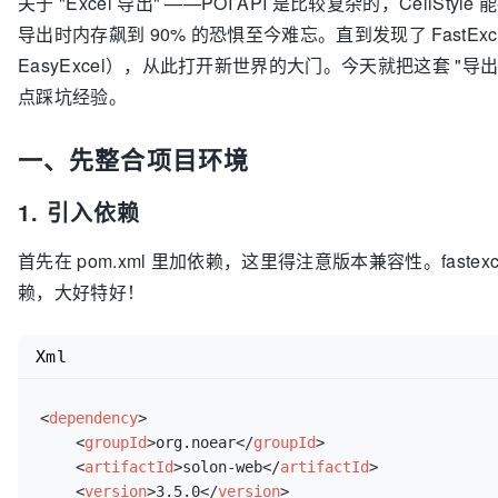
关于 "Excel 导出" ——POI API 是比较复杂的，CellS
导出时内存飙到 90% 的恐惧至今难忘。直到发现了 FastExcel
EasyExcel），从此打开新世界的大门。今天就把这套 "导
点踩坑经验。
一、先整合项目环境
1. 引入依赖
首先在 pom.xml 里加依赖，这里得注意版本兼容性。fastexc
赖，大好特好！
Xml
<
dependency
>
<
groupId
>
org.noear
</
groupId
>
<
artifactId
>
solon-web
</
artifactId
>
<
version
>
3.5.0
</
version
>