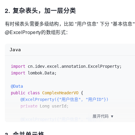
    UserService userService;

2. 复杂表头，加一层分类
@Get
@Mapping("/exportUser")
有时候表头需要多级结构，比如 "用户信息" 下分 "基本信息"
public
void
exportUser
(Context ctx)
throws
 IOEx
@ExcelProperty的数组形式：
        List<UserExcelVO> dataList = userService
假设这是从数据库查的数据
        EasyExcelUtils.exportExcel(ctx, dataList,
Java
息表"
);

    }

import
import
 lombok.Data;

@Data
public
class
ComplexHeaderVO
 {

@ExcelProperty({"用户信息", "用户ID"})
private
 Long userId;

展开代码
▼
@ExcelProperty({"用户信息", "姓名"})
private
 String userName;

3. 合并单元格