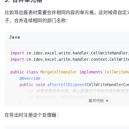
@ExcelProperty({"联系方式", "手机号"})
private
 String phone;

比如导出报表时需要合并相同内容的单元格，这时候得自定义CellW
子，合并连续相同的部门名称：
@ExcelProperty({"联系方式", "邮箱"})
private
 String email;

Java
import
import
 cn.idev.excel.write.handler.context.CellWrite
public
class
MergeCellHandler
implements
CellWriteH
@Override
public
void
afterCellDispose
(CellWriteHandlerCo
// 这里省略具体实现，核心是通过行号和列号判断是否
// 就像拼拼图，找到相同的部分粘在一起
展开代码
▼
    }

在导出时注册这个处理器：