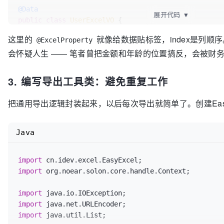
@Data
展开代码
▼
public
class
UserExcelVO
 {

// 这里是表头名称，宽度设置成20
这里的
就像给数据贴标签，index是列顺
@ExcelProperty
@ExcelProperty(value = "用户ID", index = 0)
会怀疑人生 —— 笔者曾把金额和年龄的位置搞反，会被财
@ColumnWidth(20)
private
 Long userId;

3. 编写导出工具类：避免重复工作
// 设定日期为"yyyy-MM-dd"格式
@ExcelProperty(value = "注册时间", index = 1)
把通用导出逻辑封装起来，以后每次导出就简单了。创建EasyExc
@DateTimeFormat("yyyy-MM-dd")
private
 Date registerTime;

Java
// 性别要转换为友好描述
@ExcelProperty(value = "性别", index = 2, convert
import
SexConverter.class)
import
 org.noear.solon.core.handle.Context;

private
 Integer sex;

import
import
import
 java.util.List;
