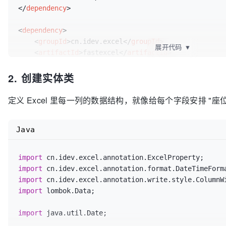
</
dependency
>
<
dependency
>
<
groupId
>
cn.idev.excel
</
groupId
>
展开代码
▼
<
artifactId
>
fastexcel
</
artifactId
>
<
version
>
1.3.0
</
version
>
2. 创建实体类
</
dependency
>
定义 Excel 里每一列的数据结构，就像给每个字段安排 "
Java
import
import
import
import
 lombok.Data;

import
 java.util.Date;
