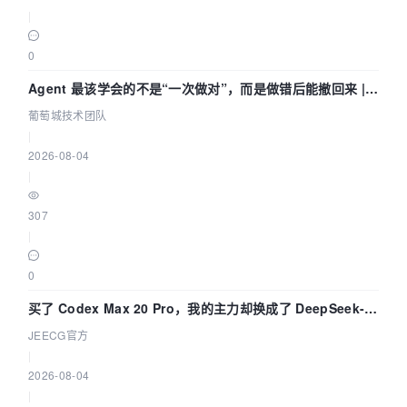
|
0
Agent 最该学会的不是“一次做对”，而是做错后能撤回来 |
葡萄城技术团队
葡萄城技术团队
|
2026-08-04
|
307
|
0
买了 Codex Max 20 Pro，我的主力却换成了 DeepSeek-
V4-Flash——因为它快得不可思议
JEECG官方
|
2026-08-04
|