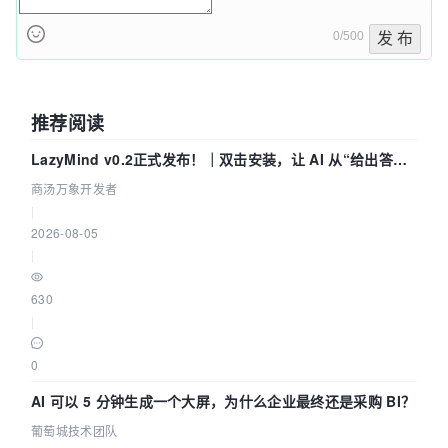
0/500
发 布
推荐阅读
LazyMind v0.2正式发布！｜双击安装，让 AI 从“给出答案”
走到“完成交付”
商汤万象开发者
|
2026-08-05
|
630
|
0
AI 可以 5 分钟生成一个大屏，为什么企业最终还是采购 BI？
葡萄城技术团队