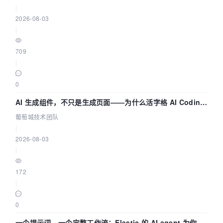
|
2026-08-03
|
709
|
0
AI 生成组件，不只是生成页面——为什么活字格 AI Coding
的组件化能力更重要（四） | 葡萄城技术团队
葡萄城技术团队
|
2026-08-03
|
172
|
0
一个提示词，一个完整工作流：Elastic 的 AI agent 为你编