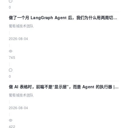
0
做了一个月 LangGraph Agent 后，我们为什么用两周切到
了 Skill？ | 葡萄城技术团队
葡萄城技术团队
|
2026-08-04
|
745
|
0
做 AI 表格时，前端不是“显示层”，而是 Agent 的执行器 |
葡萄城技术团队
葡萄城技术团队
|
2026-08-04
|
422