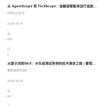
从 AgentScope 到 FinXScope：金融级智能体运行底座的
演进与实践
阿里云云原生
|
2026-08-04
|
680
|
0
从提示词到Skill：AI生成测试用例的技术演进之路 | 葡萄城
技术团队
葡萄城技术团队
|
2026-08-04
|
407
|