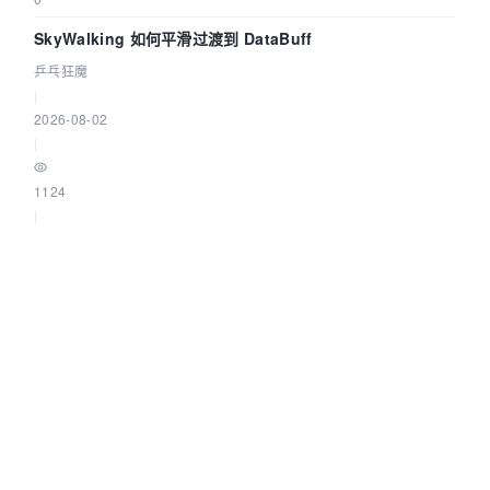
SkyWalking 如何平滑过渡到 DataBuff
乒乓狂魔
|
2026-08-02
|
1124
|
0
Java 拦截器一定要靠动态代理吗？Feat 给出了另一种答案
三刀_sandao
|
2026-08-02
|
1593
|