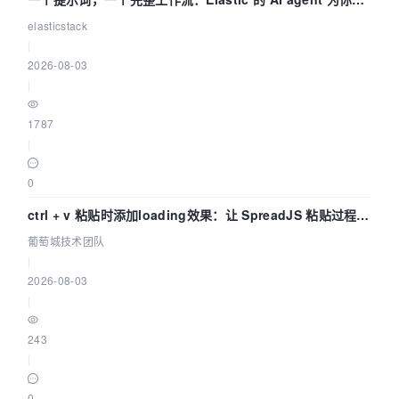
写自动化流程
elasticstack
|
2026-08-03
|
1787
|
0
ctrl + v 粘贴时添加loading效果：让 SpreadJS 粘贴过程可
感知 | 葡萄城技术团队
葡萄城技术团队
|
2026-08-03
|
243
|
0