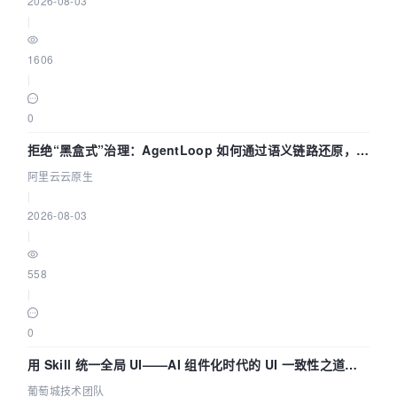
2026-08-03
|
1606
|
0
拒绝“黑盒式”治理：AgentLoop 如何通过语义链路还原，精
准发现 AI 调用中的敏感数据泄漏？
阿里云云原生
|
2026-08-03
|
558
|
0
用 Skill 统一全局 UI——AI 组件化时代的 UI 一致性之道
（五） | 葡萄城技术团队
葡萄城技术团队