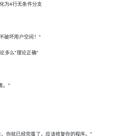
优化为4行无条件分支
们不破坏用户空间！"
论多么"理论正确"
者。"
案
进，你就已经完蛋了，应该修复你的程序。"