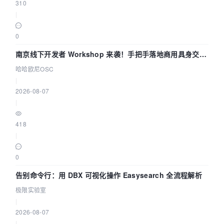
310
|
0
南京线下开发者 Workshop 来袭！手把手落地商用具身交互
智能 Agent 应用
哈哈欧尼OSC
|
2026-08-07
|
418
|
0
告别命令行：用 DBX 可视化操作 Easysearch 全流程解析
极限实验室
|
2026-08-07
|