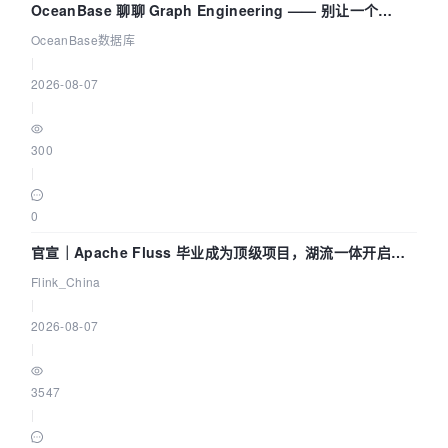
OceanBase 聊聊 Graph Engineering —— 别让一个
Agent 既当运动员又
OceanBase数据库
|
2026-08-07
|
300
|
0
官宣｜Apache Fluss 毕业成为顶级项目，湖流一体开启
Agentic Lake 全面实时化时代
Flink_China
|
2026-08-07
|
3547
|