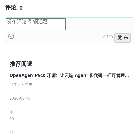
评论: 0
0/500
发 布
推荐阅读
OpenAgentPack 开源：让云端 Agent 像代码一样可管理、
可迁移
阿里云云原生
|
2026-08-10
|
89
|
0