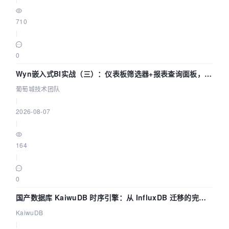
710
|
0
Wyn嵌入式BI实战（三）：仪表板筛选器+报表查询面板，参
数联动全闭环
葡萄城技术团队
|
2026-08-07
|
164
|
0
国产数据库 KaiwuDB 时序引擎：从 InfluxDB 迁移的完整
技术路径
KaiwuDB
|