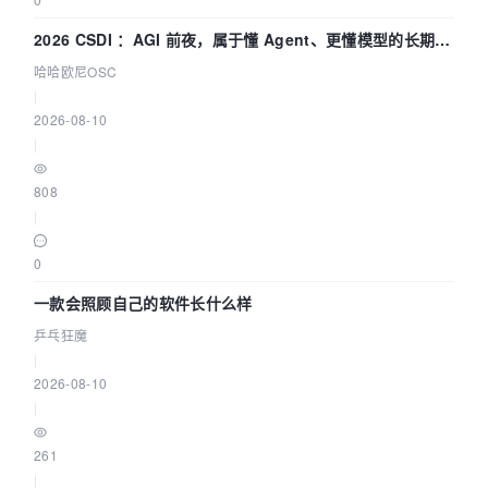
2026 CSDI ：AGI 前夜，属于懂 Agent、更懂模型的长期深
耕企业
哈哈欧尼OSC
|
2026-08-10
|
808
|
0
一款会照顾自己的软件长什么样
乒乓狂魔
|
2026-08-10
|
261
|