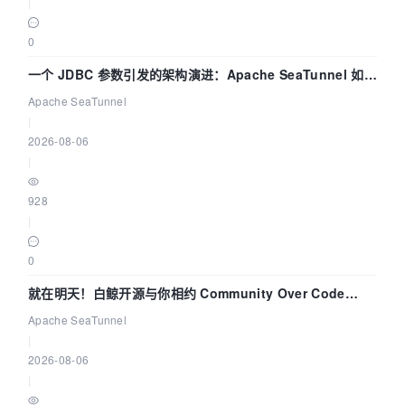
|
0
一个 JDBC 参数引发的架构演进：Apache SeaTunnel 如何
解决数据同步中的“定时 Flush”难题
Apache SeaTunnel
|
2026-08-06
|
928
|
0
就在明天！白鲸开源与你相约 Community Over Code
Asia 2026 主题演讲！
Apache SeaTunnel
|
2026-08-06
|