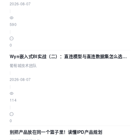
2026-08-07
|
590
|
0
Wyn嵌入式BI实战（二）：直连模型与直连数据集怎么选，
参数为什么不生效？| 葡萄城技术团队
葡萄城技术团队
|
2026-08-07
|
114
|
0
别把产品放在同一个篮子里！读懂IPD产品规划