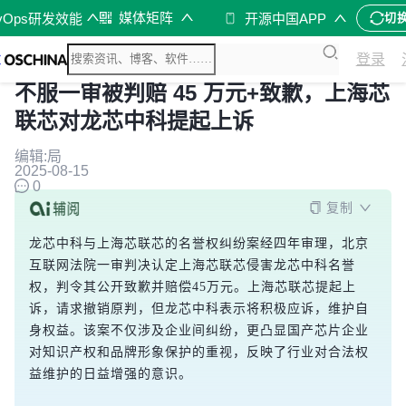
媒体矩阵
vOps研发效能
开源中国APP
切
登录
不服一审被判赔 45 万元+致歉，上海芯
联芯对龙芯中科提起上诉
编辑:局
2025-08-15
0
复制
龙芯中科与上海芯联芯的名誉权纠纷案经四年审理，北京
互联网法院一审判决认定上海芯联芯侵害龙芯中科名誉
权，判令其公开致歉并赔偿45万元。上海芯联芯提起上
诉，请求撤销原判，但龙芯中科表示将积极应诉，维护自
身权益。该案不仅涉及企业间纠纷，更凸显国产芯片企业
对知识产权和品牌形象保护的重视，反映了行业对合法权
益维护的日益增强的意识。