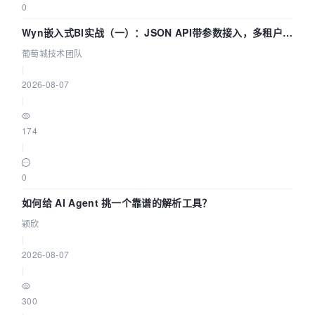
0
Wyn嵌入式BI实战（一）：JSON API带参数接入，多租户数
据源配置指南 | 葡萄城技术团队
葡萄城技术团队
|
2026-08-07
|
174
|
0
如何给 AI Agent 挑一个靠谱的解析工具？
颖欣
|
2026-08-07
|
300