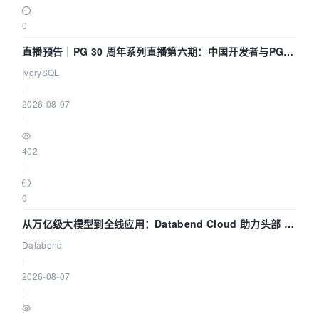
0
直播预告｜PG 30 周年系列直播第六期：中国开发者与PG内
核——我们改得动吗？我们贡献了什么？
IvorySQL
|
2026-08-07
|
402
|
0
从万亿级大模型到全线应用：Databend Cloud 助力头部 AI
企业构建全链路 Trace 数据管道
Databend
|
2026-08-07
|