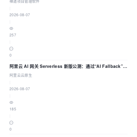
禅道项目管理软件
|
2026-08-07
|
257
|
0
阿里云 AI 网关 Serverless 新版公测：通过“AI Fallback”与
拓扑可视化构建 AI 流量治理底座
阿里云云原生
|
2026-08-07
|
185
|
0