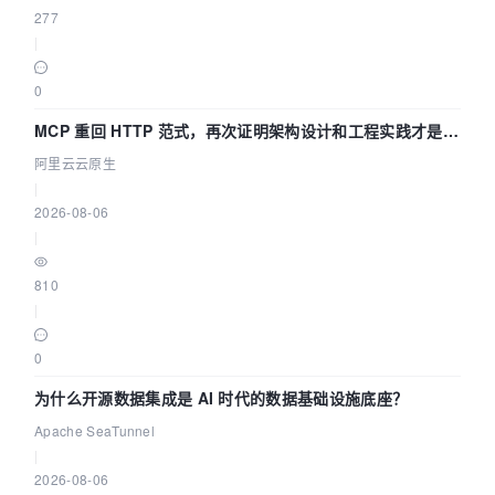
277
|
0
MCP 重回 HTTP 范式，再次证明架构设计和工程实践才是稀
缺资源
阿里云云原生
|
2026-08-06
|
810
|
0
为什么开源数据集成是 AI 时代的数据基础设施底座？
Apache SeaTunnel
|
2026-08-06