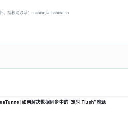
系：oscbianji#oschina.cn
eaTunnel 如何解决数据同步中的“定时 Flush”难题