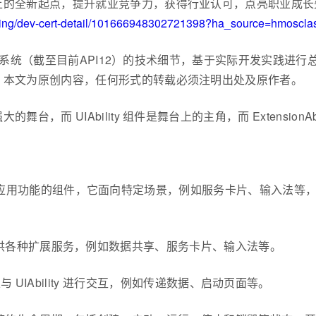
上的全新起点，提升就业竞争力，获得行业认可，点亮职业成长
aining/dev-cert-detail/101666948302721398?ha_source=hmosc
NEXT系统（截至目前API12）的技术细节，基于实际开发实践
。本文为原创内容，任何形式的转载必须注明出处及原作者。
，而 UIAbility 组件是舞台上的主角，而 Extension
应用功能的组件，它面向特定场景，例如服务卡片、输入法等
 组件可以提供各种扩展服务，例如数据共享、服务卡片、输入法等。
 组件可以与 UIAbility 进行交互，例如传递数据、启动页面等。