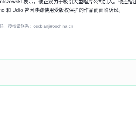
ti Staniszewski 表示，他正致力于吸引大型唱片公司加入
o 和 Udio 曾因涉嫌使用受版权保护的作品而面临诉讼。
系：oscbianji#oschina.cn