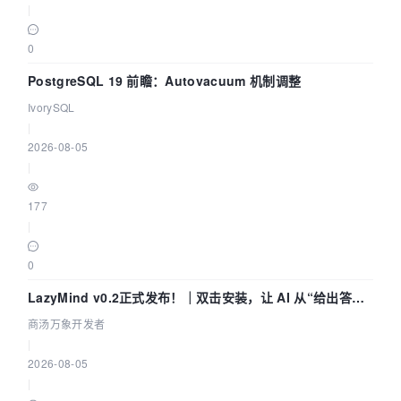
|
0
PostgreSQL 19 前瞻：Autovacuum 机制调整
IvorySQL
|
2026-08-05
|
177
|
0
LazyMind v0.2正式发布！｜双击安装，让 AI 从“给出答案”
走到“完成交付”
商汤万象开发者
|
2026-08-05
|