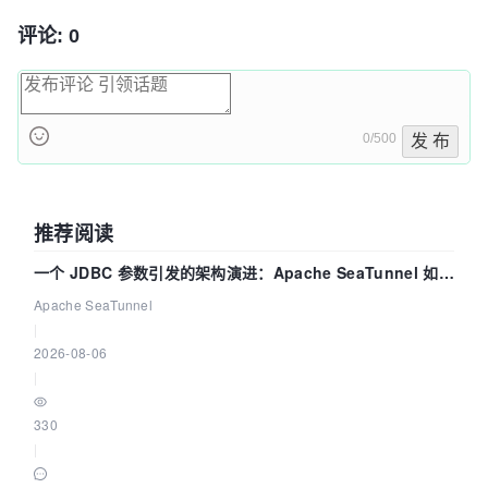
评论: 0
0/500
发 布
推荐阅读
一个 JDBC 参数引发的架构演进：Apache SeaTunnel 如何
解决数据同步中的“定时 Flush”难题
Apache SeaTunnel
|
2026-08-06
|
330
|