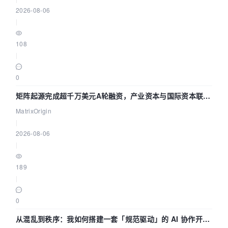
2026-08-06
|
108
|
0
矩阵起源完成超千万美元A轮融资，产业资本与国际资本联手
押注企业级AI基础设施赛道
MatrixOrigin
|
2026-08-06
|
189
|
0
从混乱到秩序：我如何搭建一套「规范驱动」的 AI 协作开发