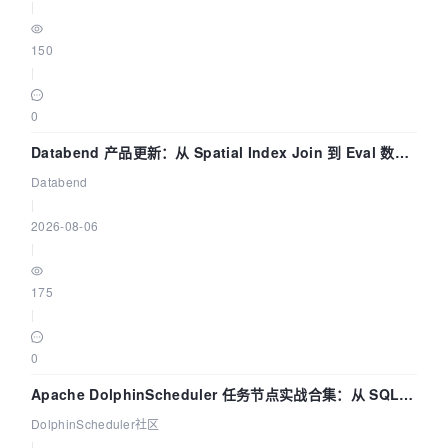
|
150
|
0
Databend 产品更新：从 Spatial Index Join 到 Eval 数据
管道
Databend
|
2026-08-06
|
175
|
0
Apache DolphinScheduler 任务节点实战合集：从 SQL、
DataX 到 Spark、Flink 一次配置全打通
DolphinScheduler社区
|