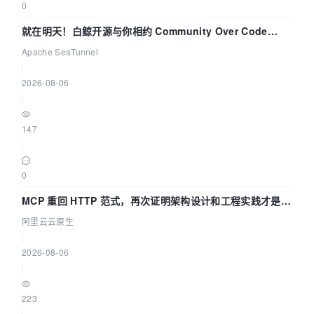
0
就在明天！白鲸开源与你相约 Community Over Code
Asia 2026 主题演讲！
Apache SeaTunnel
|
2026-08-06
|
147
|
0
MCP 重回 HTTP 范式，再次证明架构设计和工程实践才是稀
缺资源
阿里云云原生
|
2026-08-06
|
223
|