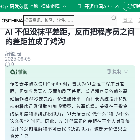
媒体矩阵
vOps研发效能
开源中国APP
切
登录
AI 不但没抹平差距，反而把程序员之间
的差距拉成了鸿沟
编辑:局
2025-08-05
0
复制
作者去年初次使用Copilot时，曾认为AI会拉平程序员差
距，但如今发现AI反而加剧了差距。普通程序员依赖的基
础操作被AI秒速完成，价值被抹平；而擅长系统设计和架
构的程序员则借助AI如虎添翼，效率倍增。关键在于指令
的清晰度和系统建模能力，AI无法替代“做什么”和“为什么
这么做”的判断。因此，AI时代真正的差距在于个人对系统
设计的深刻理解和不可替代的决策能力，这部分价值只会
愈发凸显。