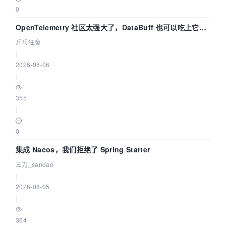
0
OpenTelemetry 社区太强大了，DataBuff 也可以吃上它的
eBPF 链路了
乒乓狂魔
|
2026-08-06
|
355
|
0
集成 Nacos，我们拒绝了 Spring Starter
三刀_sandao
|
2026-08-05
|
364