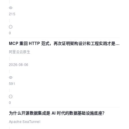
|
215
|
0
MCP 重回 HTTP 范式，再次证明架构设计和工程实践才是稀
缺资源
阿里云云原生
|
2026-08-06
|
591
|
0
为什么开源数据集成是 AI 时代的数据基础设施底座？
Apache SeaTunnel
|