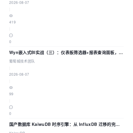
2026-08-07
|
419
|
0
Wyn嵌入式BI实战（三）：仪表板筛选器+报表查询面板，参
数联动全闭环
葡萄城技术团队
|
2026-08-07
|
99
|
0
国产数据库 KaiwuDB 时序引擎：从 InfluxDB 迁移的完整
技术路径
KaiwuDB