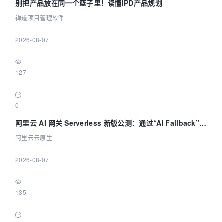
别把产品放在同一个篮子里！读懂IPD产品规划
禅道项目管理软件
|
2026-08-07
|
127
|
0
阿里云 AI 网关 Serverless 新版公测：通过“AI Fallback”与
拓扑可视化构建 AI 流量治理底座
阿里云云原生
|
2026-08-07
|
135
|