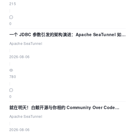
215
|
0
一个 JDBC 参数引发的架构演进：Apache SeaTunnel 如何
解决数据同步中的“定时 Flush”难题
Apache SeaTunnel
|
2026-08-06
|
780
|
0
就在明天！白鲸开源与你相约 Community Over Code
Asia 2026 主题演讲！
Apache SeaTunnel
|
2026-08-06