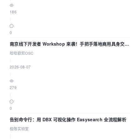
186
|
0
南京线下开发者 Workshop 来袭！手把手落地商用具身交互
智能 Agent 应用
哈哈欧尼OSC
|
2026-08-07
|
279
|
0
告别命令行：用 DBX 可视化操作 Easysearch 全流程解析
极限实验室
|