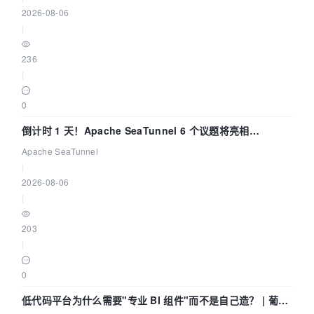
2026-08-06
|
236
|
0
倒计时 1 天！Apache SeaTunnel 6 个议题将亮相
Community Over Code Asia 2026
Apache SeaTunnel
|
2026-08-06
|
203
|
0
低代码平台为什么需要"专业 BI 组件"而不是自己造？ | 葡萄