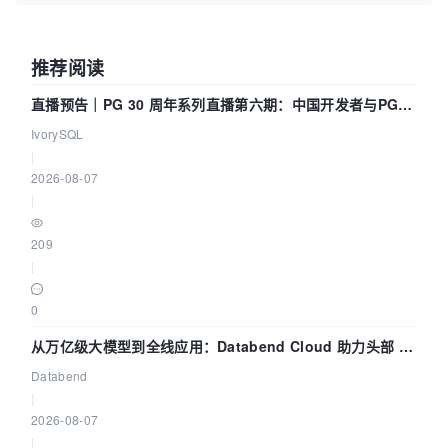
推荐阅读
直播预告｜PG 30 周年系列直播第六期：中国开发者与PG内
核——我们改得动吗？我们贡献了什么？
IvorySQL
|
2026-08-07
|
209
|
0
从万亿级大模型到全线应用：Databend Cloud 助力头部 AI
企业构建全链路 Trace 数据管道
Databend
|
2026-08-07
|