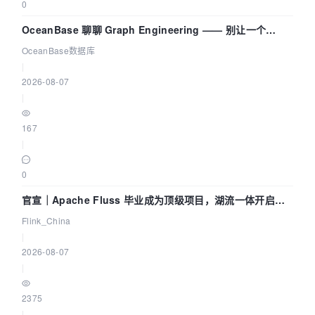
0
OceanBase 聊聊 Graph Engineering —— 别让一个
Agent 既当运动员又
OceanBase数据库
|
2026-08-07
|
167
|
0
官宣｜Apache Fluss 毕业成为顶级项目，湖流一体开启
Agentic Lake 全面实时化时代
Flink_China
|
2026-08-07
|
2375
|