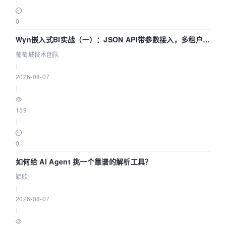
0
Wyn嵌入式BI实战（一）：JSON API带参数接入，多租户数
据源配置指南 | 葡萄城技术团队
葡萄城技术团队
|
2026-08-07
|
159
|
0
如何给 AI Agent 挑一个靠谱的解析工具？
颖欣
|
2026-08-07
|