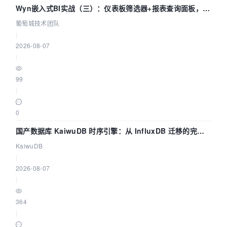
Wyn嵌入式BI实战（三）：仪表板筛选器+报表查询面板，参
数联动全闭环
葡萄城技术团队
|
2026-08-07
|
99
|
0
国产数据库 KaiwuDB 时序引擎：从 InfluxDB 迁移的完整
技术路径
KaiwuDB
|
2026-08-07
|
364
|