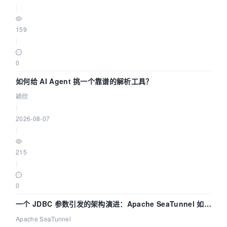
|
159
|
0
如何给 AI Agent 挑一个靠谱的解析工具？
颖欣
|
2026-08-07
|
215
|
0
一个 JDBC 参数引发的架构演进：Apache SeaTunnel 如何
解决数据同步中的“定时 Flush”难题
Apache SeaTunnel