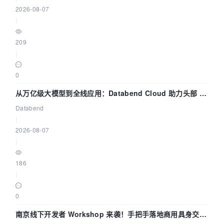
2026-08-07
|
209
|
0
从万亿级大模型到全线应用：Databend Cloud 助力头部 AI
企业构建全链路 Trace 数据管道
Databend
|
2026-08-07
|
186
|
0
南京线下开发者 Workshop 来袭！手把手落地商用具身交互