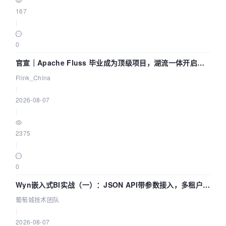
167
|
0
官宣｜Apache Fluss 毕业成为顶级项目，湖流一体开启
Agentic Lake 全面实时化时代
Flink_China
|
2026-08-07
|
2375
|
0
Wyn嵌入式BI实战（一）：JSON API带参数接入，多租户数
据源配置指南 | 葡萄城技术团队
葡萄城技术团队
|
2026-08-07