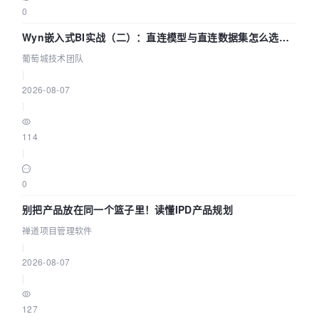
0
Wyn嵌入式BI实战（二）：直连模型与直连数据集怎么选，
参数为什么不生效？| 葡萄城技术团队
葡萄城技术团队
|
2026-08-07
|
114
|
0
别把产品放在同一个篮子里！读懂IPD产品规划
禅道项目管理软件
|
2026-08-07
|
127