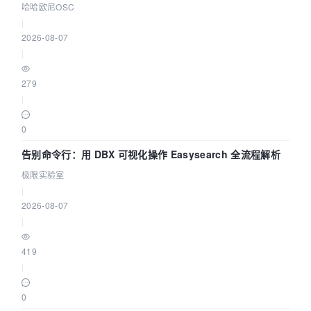
智能 Agent 应用
哈哈欧尼OSC
|
2026-08-07
|
279
|
0
告别命令行：用 DBX 可视化操作 Easysearch 全流程解析
极限实验室
|
2026-08-07
|
419
|
0