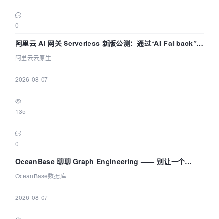
|
0
阿里云 AI 网关 Serverless 新版公测：通过“AI Fallback”与
拓扑可视化构建 AI 流量治理底座
阿里云云原生
|
2026-08-07
|
135
|
0
OceanBase 聊聊 Graph Engineering —— 别让一个
Agent 既当运动员又
OceanBase数据库
|
2026-08-07
|