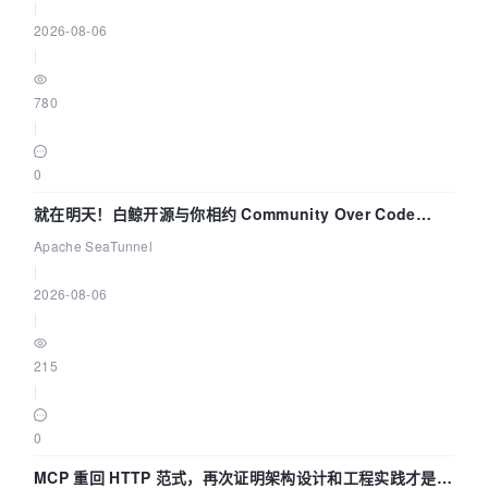
|
2026-08-06
|
780
|
0
就在明天！白鲸开源与你相约 Community Over Code
Asia 2026 主题演讲！
Apache SeaTunnel
|
2026-08-06
|
215
|
0
MCP 重回 HTTP 范式，再次证明架构设计和工程实践才是稀