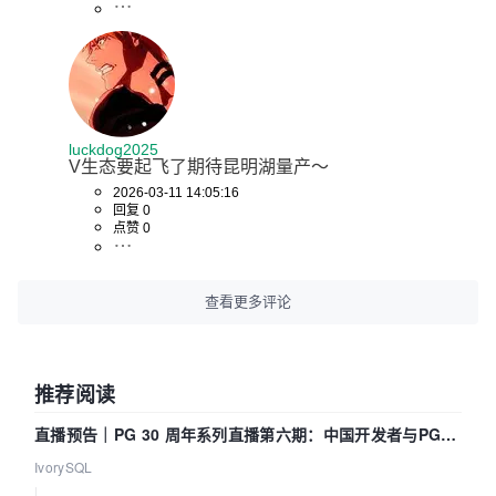
luckdog2025
V生态要起飞了期待昆明湖量产～
2026-03-11 14:05:16
回复 0
点赞 0
查看更多评论
推荐阅读
直播预告｜PG 30 周年系列直播第六期：中国开发者与PG内
核——我们改得动吗？我们贡献了什么？
IvorySQL
|