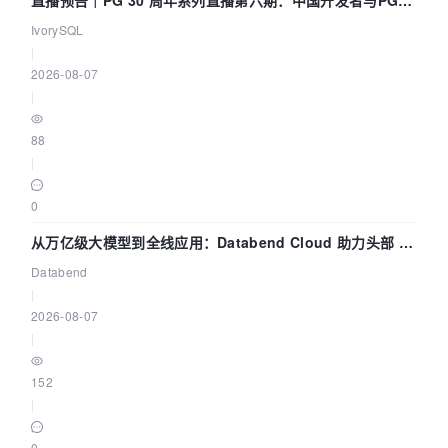
直播预告｜PG 30 周年系列直播第六期：中国开发者与PG内
核——我们改得动吗？我们贡献了什么？
IvorySQL
|
2026-08-07
|
88
|
0
从万亿级大模型到全线应用：Databend Cloud 助力头部 AI
企业构建全链路 Trace 数据管道
Databend
|
2026-08-07
|
152
|
0