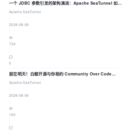
一个 JDBC 参数引发的架构演进：Apache SeaTunnel 如何
解决数据同步中的“定时 Flush”难题
Apache SeaTunnel
|
2026-08-06
|
739
|
0
就在明天！白鲸开源与你相约 Community Over Code
Asia 2026 主题演讲！
Apache SeaTunnel
|
2026-08-06
|
195
|