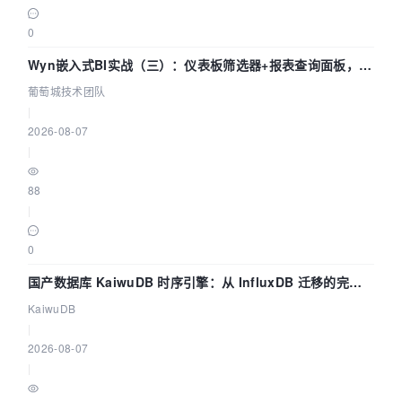
0
Wyn嵌入式BI实战（三）：仪表板筛选器+报表查询面板，参
数联动全闭环
葡萄城技术团队
|
2026-08-07
|
88
|
0
国产数据库 KaiwuDB 时序引擎：从 InfluxDB 迁移的完整
技术路径
KaiwuDB
|
2026-08-07
|