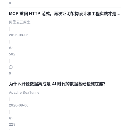
0
MCP 重回 HTTP 范式，再次证明架构设计和工程实践才是稀
缺资源
阿里云云原生
|
2026-08-06
|
502
|
0
为什么开源数据集成是 AI 时代的数据基础设施底座？
Apache SeaTunnel
|
2026-08-06
|
229