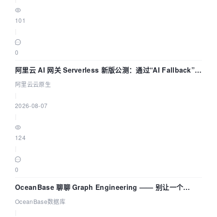
101
|
0
阿里云 AI 网关 Serverless 新版公测：通过“AI Fallback”与
拓扑可视化构建 AI 流量治理底座
阿里云云原生
|
2026-08-07
|
124
|
0
OceanBase 聊聊 Graph Engineering —— 别让一个
Agent 既当运动员又
OceanBase数据库
|