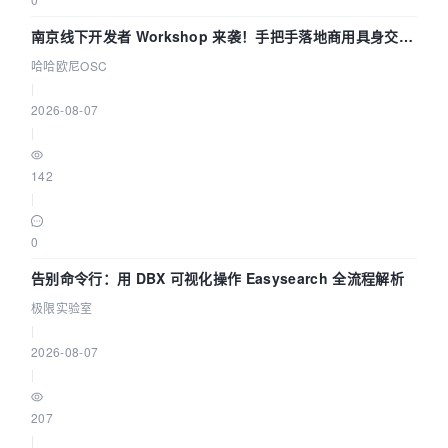
南京线下开发者 Workshop 来袭！手把手落地商用具身交互
智能 Agent 应用
哈哈欧尼OSC
|
2026-08-07
|
142
|
0
告别命令行：用 DBX 可视化操作 Easysearch 全流程解析
极限实验室
|
2026-08-07
|
207
|