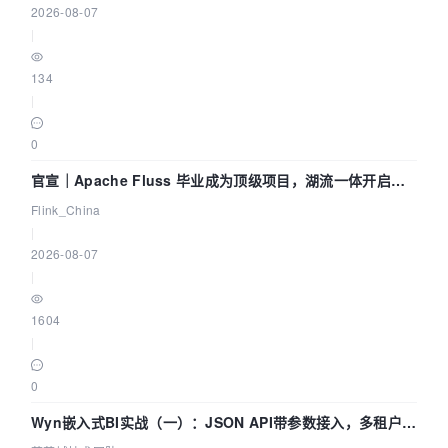
2026-08-07
|
134
|
0
官宣｜Apache Fluss 毕业成为顶级项目，湖流一体开启
Agentic Lake 全面实时化时代
Flink_China
|
2026-08-07
|
1604
|
0
Wyn嵌入式BI实战（一）：JSON API带参数接入，多租户数