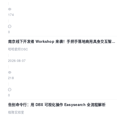
|
174
|
0
南京线下开发者 Workshop 来袭！手把手落地商用具身交互智能
Agent 应用
哈哈欧尼OSC
|
2026-08-07
|
218
|
0
告别命令行：用 DBX 可视化操作 Easysearch 全流程解析
极限实验室