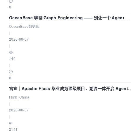
0
OceanBase 聊聊 Graph Engineering —— 别让一个 Agent 既
当运动员又
OceanBase数据库
|
2026-08-07
|
149
|
0
官宣｜Apache Fluss 毕业成为顶级项目，湖流一体开启 Agenti
Lake 全面实时化时代
Flink_China
|
2026-08-07
|
2141