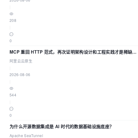
|
208
|
0
MCP 重回 HTTP 范式，再次证明架构设计和工程实践才是稀缺资
源
阿里云云原生
|
2026-08-06
|
544
|
0
为什么开源数据集成是 AI 时代的数据基础设施底座？
Apache SeaTunnel