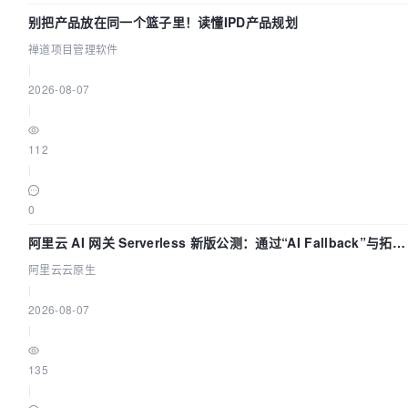
别把产品放在同一个篮子里！读懂IPD产品规划
禅道项目管理软件
|
2026-08-07
|
112
|
0
阿里云 AI 网关 Serverless 新版公测：通过“AI Fallback”与拓扑
可视化构建 AI 流量治理底座
阿里云云原生
|
2026-08-07
|
135
|