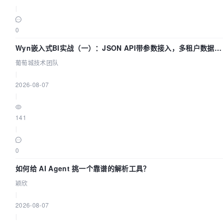
|
0
Wyn嵌入式BI实战（一）：JSON API带参数接入，多租户数据源
配置指南 | 葡萄城技术团队
葡萄城技术团队
|
2026-08-07
|
141
|
0
如何给 AI Agent 挑一个靠谱的解析工具？
颖欣
|
2026-08-07
|