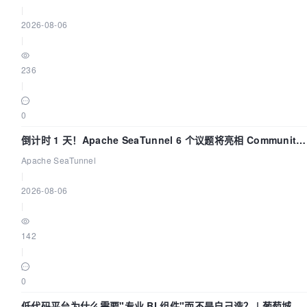
|
2026-08-06
|
236
|
0
倒计时 1 天！Apache SeaTunnel 6 个议题将亮相 Community
Over Code Asia 2026
Apache SeaTunnel
|
2026-08-06
|
142
|
0
低代码平台为什么需要"专业 BI 组件"而不是自己造？ | 葡萄城技