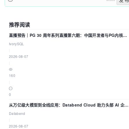
发 
推荐阅读
直播预告｜PG 30 周年系列直播第六期：中国开发者与PG内核
——我们改得动吗？我们贡献了什么？
IvorySQL
|
2026-08-07
|
160
|
0
从万亿级大模型到全线应用：Databend Cloud 助力头部 AI 企业
构建全链路 Trace 数据管道
Databend
|
2026-08-07