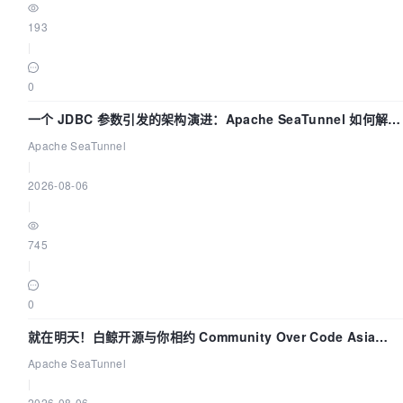
193
|
0
一个 JDBC 参数引发的架构演进：Apache SeaTunnel 如何解决
数据同步中的“定时 Flush”难题
Apache SeaTunnel
|
2026-08-06
|
745
|
0
就在明天！白鲸开源与你相约 Community Over Code Asia
2026 主题演讲！
Apache SeaTunnel
|
2026-08-06