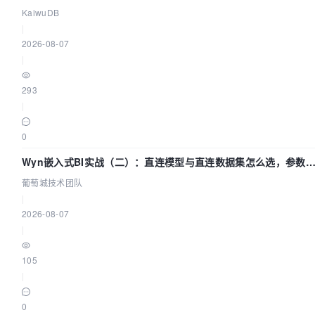
径
KaiwuDB
|
2026-08-07
|
293
|
0
Wyn嵌入式BI实战（二）：直连模型与直连数据集怎么选，参数
什么不生效？| 葡萄城技术团队
葡萄城技术团队
|
2026-08-07
|
105
|
0