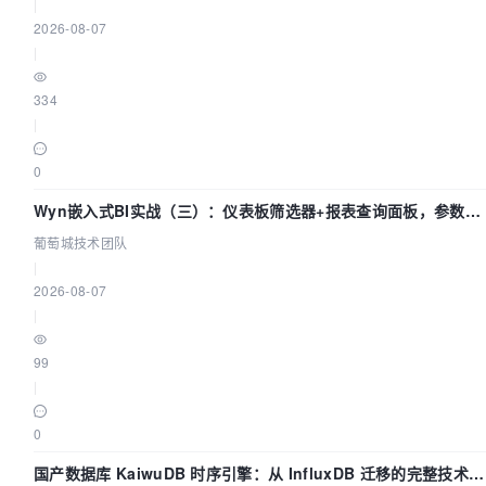
|
2026-08-07
|
334
|
0
Wyn嵌入式BI实战（三）：仪表板筛选器+报表查询面板，参数联
动全闭环
葡萄城技术团队
|
2026-08-07
|
99
|
0
国产数据库 KaiwuDB 时序引擎：从 InfluxDB 迁移的完整技术路