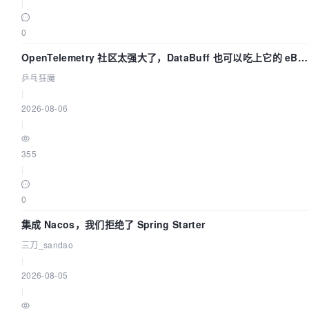
|
0
OpenTelemetry 社区太强大了，DataBuff 也可以吃上它的 eBP
链路了
乒乓狂魔
|
2026-08-06
|
355
|
0
集成 Nacos，我们拒绝了 Spring Starter
三刀_sandao
|
2026-08-05
|