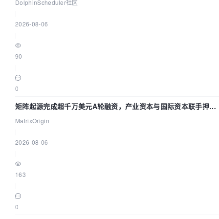
DataX 到 Spark、Flink 一次配置全打通
DolphinScheduler社区
|
2026-08-06
|
90
|
0
矩阵起源完成超千万美元A轮融资，产业资本与国际资本联手押注
企业级AI基础设施赛道
MatrixOrigin
|
2026-08-06
|
163
|
0