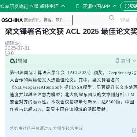
媒体矩阵
vOps研发效能
开源中国APP
切
登录
梁文锋署名论文获 ACL 2025 最佳论文
编辑:局
2025-07-31
0
复制
第63届国际计算语言学年会（ACL2025）颁奖，DeepSeek与北
大合作的两篇论文入选最佳论文。其中，梁文锋署名的
《NativeSparseAttention》提出NSA模型，显著提升长文本处
速度并超越全注意力模型；北大杨耀东团队的文章则分析LLM
安全对齐的脆弱性。本次会议投稿量创新高，达8360篇，中国
作者占比超51%，彰显中国在该领域的活跃贡献。
总结由社区平台通过AI大模型技术生成