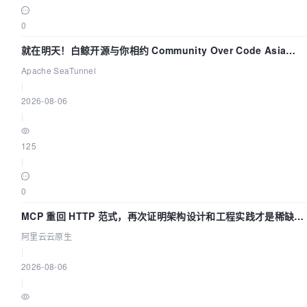
0
就在明天！白鲸开源与你相约 Community Over Code Asia
2026 主题演讲！
Apache SeaTunnel
|
2026-08-06
|
125
|
0
MCP 重回 HTTP 范式，再次证明架构设计和工程实践才是稀缺资
源
阿里云云原生
|
2026-08-06
|