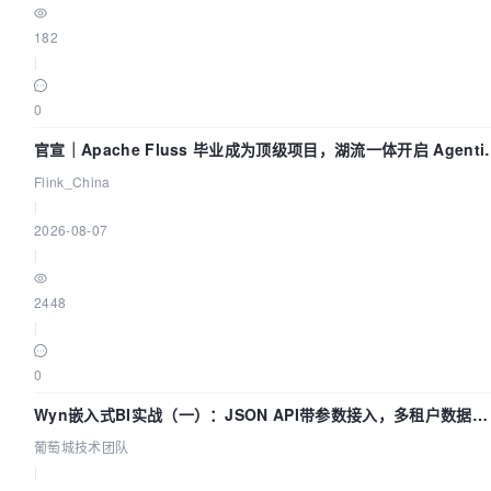
182
|
0
官宣｜Apache Fluss 毕业成为顶级项目，湖流一体开启 Agenti
Lake 全面实时化时代
Flink_China
|
2026-08-07
|
2448
|
0
Wyn嵌入式BI实战（一）：JSON API带参数接入，多租户数据源
配置指南 | 葡萄城技术团队
葡萄城技术团队
|