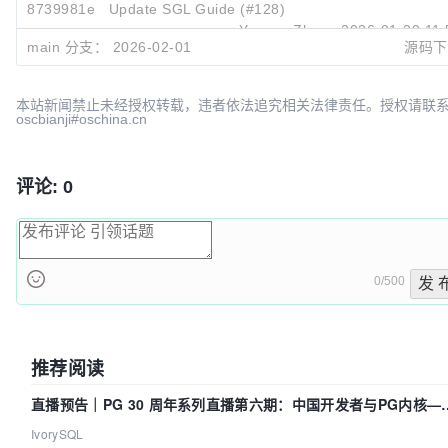
8739981e
Update SGL Guide (#128)
Yuxuan Zhang
2026-01-20 11:
main 分支：
2026-02-01
源码下
f42f909a
Merge pull request #127 from zRzRzRzRzRzRzR/g
Yuxuan Zhang
2026-01-19 23:
本站新闻禁止未经授权转载，违者依法追究相关法律责任。授权请联
oscbianji#oschina.cn
评论: 0
0/500
发 
推荐阅读
直播预告｜PG 30 周年系列直播第六期：中国开发者与PG内核—
我们改得动吗？我们贡献了什么？
IvorySQL