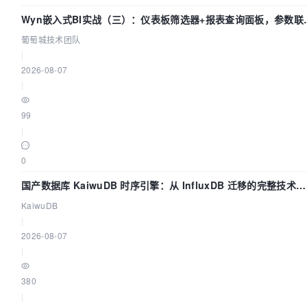
Wyn嵌入式BI实战（三）：仪表板筛选器+报表查询面板，参数联
全闭环
葡萄城技术团队
|
2026-08-07
|
99
|
0
国产数据库 KaiwuDB 时序引擎：从 InfluxDB 迁移的完整技术路
径
KaiwuDB
|
2026-08-07
|
380
|