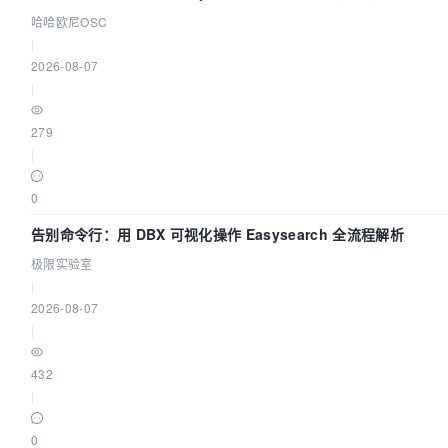
Agent 应用
哈哈欧尼OSC
|
2026-08-07
|
279
|
0
告别命令行：用 DBX 可视化操作 Easysearch 全流程解析
极限实验室
|
2026-08-07
|
432
|
0