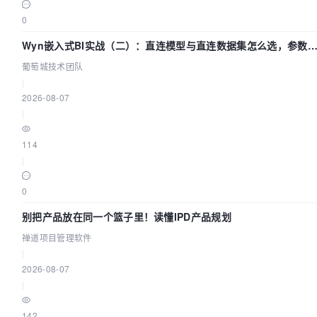
0
Wyn嵌入式BI实战（二）：直连模型与直连数据集怎么选，参数
什么不生效？| 葡萄城技术团队
葡萄城技术团队
|
2026-08-07
|
114
|
0
别把产品放在同一个篮子里！读懂IPD产品规划
禅道项目管理软件
|
2026-08-07
|
142