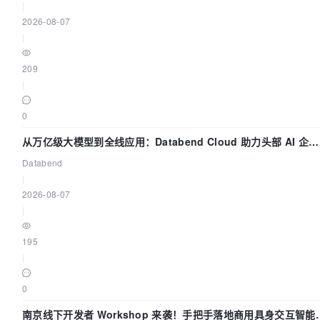
|
2026-08-07
|
209
|
0
从万亿级大模型到全线应用：Databend Cloud 助力头部 AI 企业
构建全链路 Trace 数据管道
Databend
|
2026-08-07
|
195
|
0
南京线下开发者 Workshop 来袭！手把手落地商用具身交互智能