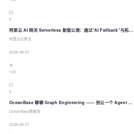
|
0
阿里云 AI 网关 Serverless 新版公测：通过“AI Fallback”与拓扑
可视化构建 AI 流量治理底座
阿里云云原生
|
2026-08-07
|
135
|
0
OceanBase 聊聊 Graph Engineering —— 别让一个 Agent 既
当运动员又
OceanBase数据库
|
2026-08-07
|