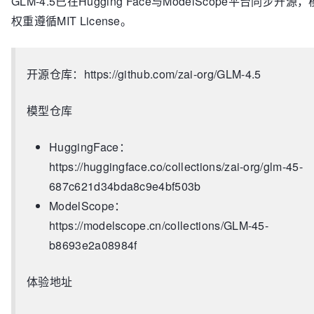
GLM-4.5已在Hugging Face与ModelScope平台同步开源
权重遵循MIT License。
开源仓库：https://github.com/zai-org/GLM-4.5
模型仓库
HuggingFace：
https://huggingface.co/collections/zai-org/glm-45-
687c621d34bda8c9e4bf503b
ModelScope：
https://modelscope.cn/collections/GLM-45-
b8693e2a08984f
体验地址