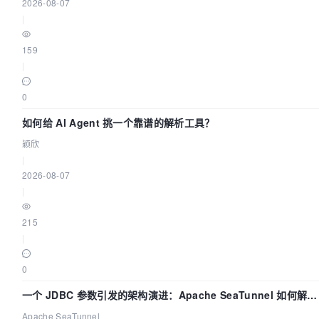
2026-08-07
|
159
|
0
如何给 AI Agent 挑一个靠谱的解析工具？
颖欣
|
2026-08-07
|
215
|
0
一个 JDBC 参数引发的架构演进：Apache SeaTunnel 如何解决
数据同步中的“定时 Flush”难题
Apache SeaTunnel