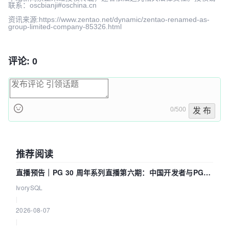
联系：oscbianji#oschina.cn
资讯来源:https://www.zentao.net/dynamic/zentao-renamed-as-
group-limited-company-85326.html
评论: 0
0/500
发 布
推荐阅读
直播预告｜PG 30 周年系列直播第六期：中国开发者与PG内
核——我们改得动吗？我们贡献了什么？
IvorySQL
|
2026-08-07
|