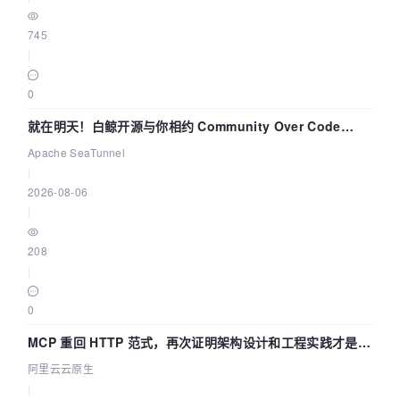
745
|
0
就在明天！白鲸开源与你相约 Community Over Code
Asia 2026 主题演讲！
Apache SeaTunnel
|
2026-08-06
|
208
|
0
MCP 重回 HTTP 范式，再次证明架构设计和工程实践才是稀
缺资源
阿里云云原生
|