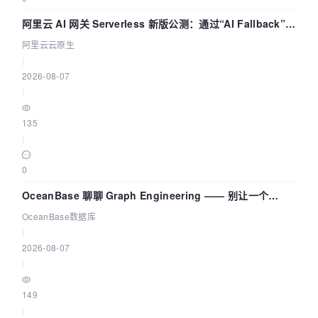
阿里云 AI 网关 Serverless 新版公测：通过“AI Fallback”与
拓扑可视化构建 AI 流量治理底座
阿里云云原生
|
2026-08-07
|
135
|
0
OceanBase 聊聊 Graph Engineering —— 别让一个
Agent 既当运动员又
OceanBase数据库
|
2026-08-07
|
149
|