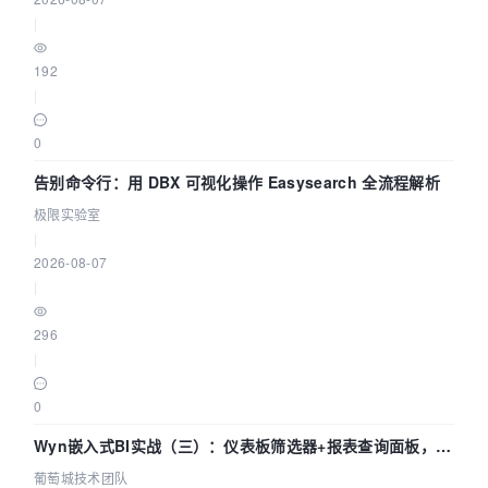
|
192
|
0
告别命令行：用 DBX 可视化操作 Easysearch 全流程解析
极限实验室
|
2026-08-07
|
296
|
0
Wyn嵌入式BI实战（三）：仪表板筛选器+报表查询面板，参
数联动全闭环
葡萄城技术团队