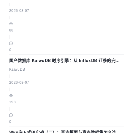
|
2026-08-07
|
88
|
0
国产数据库 KaiwuDB 时序引擎：从 InfluxDB 迁移的完整
技术路径
KaiwuDB
|
2026-08-07
|
198
|
0
Wyn嵌入式BI实战（二）：直连模型与直连数据集怎么选，