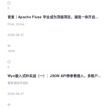
0
官宣｜Apache Fluss 毕业成为顶级项目，湖流一体开启
Agentic Lake 全面实时化时代
Flink_China
|
2026-08-07
|
1804
|
0
Wyn嵌入式BI实战（一）：JSON API带参数接入，多租户数
据源配置指南 | 葡萄城技术团队
葡萄城技术团队
|
2026-08-07
|