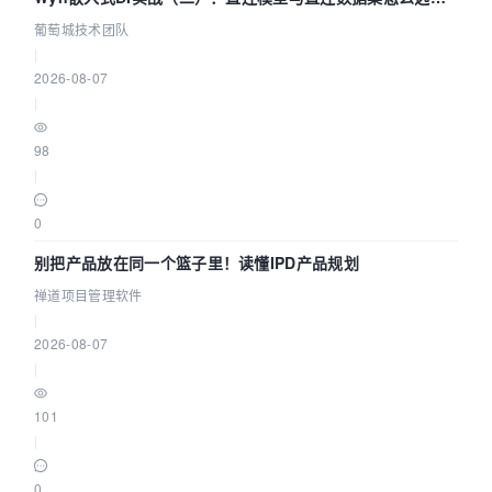
参数为什么不生效？| 葡萄城技术团队
葡萄城技术团队
|
2026-08-07
|
98
|
0
别把产品放在同一个篮子里！读懂IPD产品规划
禅道项目管理软件
|
2026-08-07
|
101
|
0