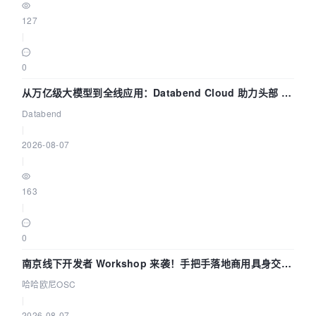
127
|
0
从万亿级大模型到全线应用：Databend Cloud 助力头部 AI
企业构建全链路 Trace 数据管道
Databend
|
2026-08-07
|
163
|
0
南京线下开发者 Workshop 来袭！手把手落地商用具身交互
智能 Agent 应用
哈哈欧尼OSC
|
2026-08-07