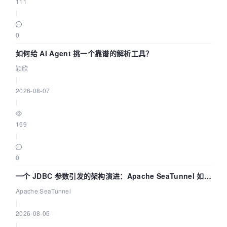
111
|
0
如何给 AI Agent 挑一个靠谱的解析工具？
颖欣
|
2026-08-07
|
169
|
0
一个 JDBC 参数引发的架构演进：Apache SeaTunnel 如何
解决数据同步中的“定时 Flush”难题
Apache SeaTunnel
|
2026-08-06
|