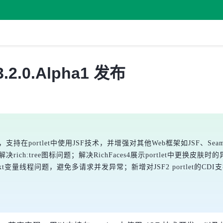
 3.2.0.Alpha1 发布
R329草案，支持在portlet中使用JSF技术，并增强对其他Web框架如JSF、Se
解决rich:tree图标问题；解决RichFaces4展示portlet中更换皮肤时的
决ELContext变量线程问题，避免多请求并发异常；新增对JSF2 port