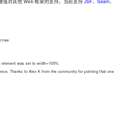
术开发，以及增强对其他 Web 框架的支持，当前支持
JSF
、
Seam
、
:tree
ng element was set to width=100%
once. Thanks to Alex K from the community for pointing that one