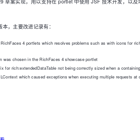
1 和 JSR 329 草案实现，用以支持在 portlet 中使用 JSF 技
Alpha 版本，主要改进记录有：
 RichFaces 4 portlets which resolves problems such as with icons for rich
n was chosen in the RichFaces 4 showcase portlet
ix for rich:extendedDataTable not being correctly sized when a containi
e ELContext which caused exceptions when executing multiple requests at 
看