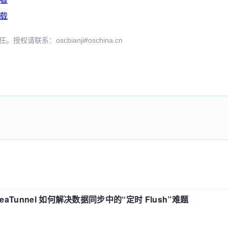
载
系：oscbianji#oschina.cn
eaTunnel 如何解决数据同步中的“定时 Flush”难题