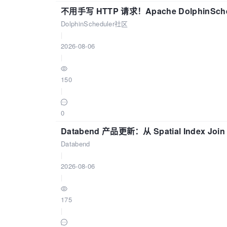
不用手写 HTTP 请求！Apache DolphinSch
DolphinScheduler社区
|
2026-08-06
|
150
|
0
Databend 产品更新：从 Spatial Index Joi
Databend
|
2026-08-06
|
175
|