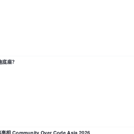
施底座？
相 Community Over Code Asia 2026