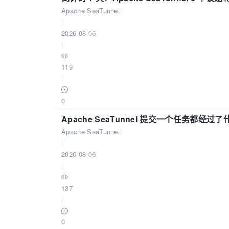
Apache SeaTunnel
|
2026-08-06
|
119
|
0
Apache SeaTunnel 提交一个任务都经过
Apache SeaTunnel
|
2026-08-06
|
137
|
0