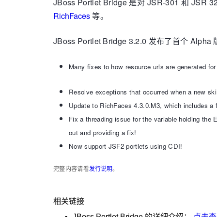
JBoss Portlet Bridge 是对 JSR-30
RichFaces
等。
JBoss Portlet Bridge 3.2.0 发布了首个 
Many fixes to how resource urls are generated for
Resolve exceptions that occurred when a new ski
Update to RichFaces 4.3.0.M3, which includes a f
Fix a threading issue for the variable holding th
out and providing a fix!
Now support JSF2 portlets using CDI!
完整内容请看
发行说明
。
相关链接
JBoss Portlet Bridge
的详细介绍：
点击查