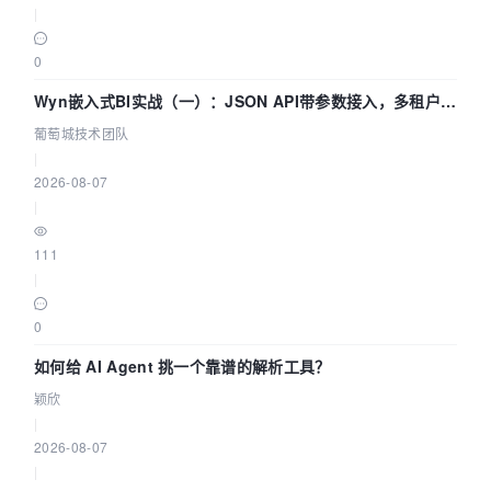
|
0
Wyn嵌入式BI实战（一）：JSON API带参数接入，多租户数
据源配置指南 | 葡萄城技术团队
葡萄城技术团队
|
2026-08-07
|
111
|
0
如何给 AI Agent 挑一个靠谱的解析工具？
颖欣
|
2026-08-07
|