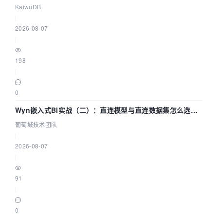
技术路径
KaiwuDB
|
2026-08-07
|
198
|
0
Wyn嵌入式BI实战（二）：直连模型与直连数据集怎么选，
参数为什么不生效？| 葡萄城技术团队
葡萄城技术团队
|
2026-08-07
|
91
|
0