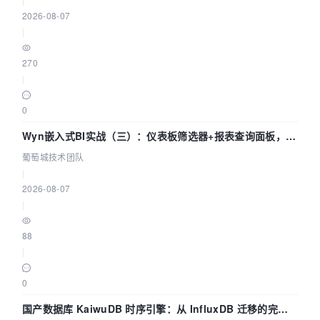
2026-08-07
|
270
|
0
Wyn嵌入式BI实战（三）：仪表板筛选器+报表查询面板，参
数联动全闭环
葡萄城技术团队
|
2026-08-07
|
88
|
0
国产数据库 KaiwuDB 时序引擎：从 InfluxDB 迁移的完整