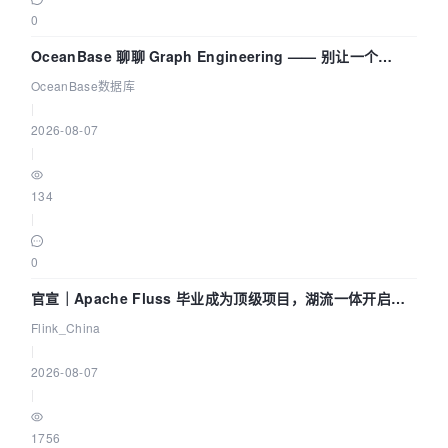
0
OceanBase 聊聊 Graph Engineering —— 别让一个
Agent 既当运动员又
OceanBase数据库
|
2026-08-07
|
134
|
0
官宣｜Apache Fluss 毕业成为顶级项目，湖流一体开启
Agentic Lake 全面实时化时代
Flink_China
|
2026-08-07
|
1756