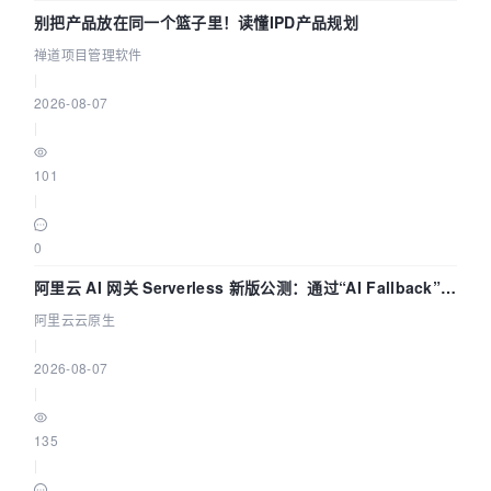
别把产品放在同一个篮子里！读懂IPD产品规划
禅道项目管理软件
|
2026-08-07
|
101
|
0
阿里云 AI 网关 Serverless 新版公测：通过“AI Fallback”与
拓扑可视化构建 AI 流量治理底座
阿里云云原生
|
2026-08-07
|
135
|