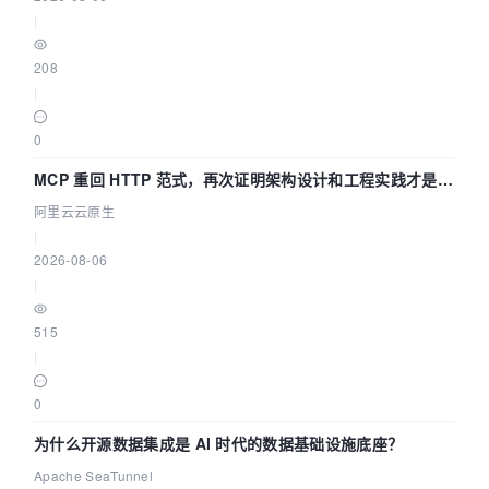
|
208
|
0
MCP 重回 HTTP 范式，再次证明架构设计和工程实践才是稀
缺资源
阿里云云原生
|
2026-08-06
|
515
|
0
为什么开源数据集成是 AI 时代的数据基础设施底座？
Apache SeaTunnel