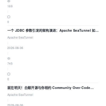
169
|
0
一个 JDBC 参数引发的架构演进：Apache SeaTunnel 如何
解决数据同步中的“定时 Flush”难题
Apache SeaTunnel
|
2026-08-06
|
745
|
0
就在明天！白鲸开源与你相约 Community Over Code
Asia 2026 主题演讲！
Apache SeaTunnel
|
2026-08-06