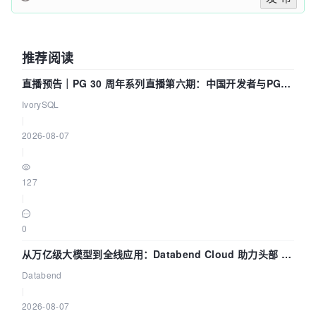
推荐阅读
直播预告｜PG 30 周年系列直播第六期：中国开发者与PG内
核——我们改得动吗？我们贡献了什么？
IvorySQL
|
2026-08-07
|
127
|
0
从万亿级大模型到全线应用：Databend Cloud 助力头部 AI
企业构建全链路 Trace 数据管道
Databend
|
2026-08-07