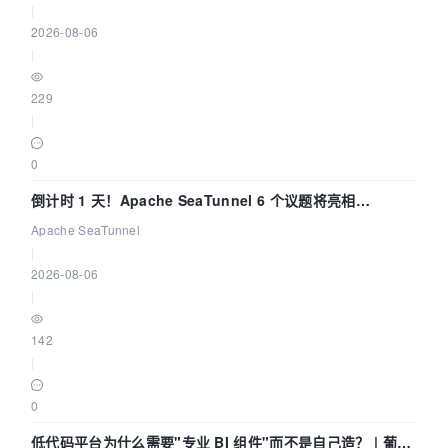
|
2026-08-06
|
229
|
0
倒计时 1 天！Apache SeaTunnel 6 个议题将亮相
Community Over Code Asia 2026
Apache SeaTunnel
|
2026-08-06
|
142
|
0
低代码平台为什么需要"专业 BI 组件"而不是自己造？ | 葡萄