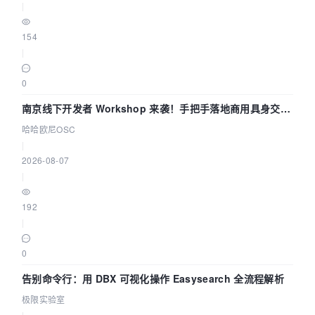
|
154
|
0
南京线下开发者 Workshop 来袭！手把手落地商用具身交互
智能 Agent 应用
哈哈欧尼OSC
|
2026-08-07
|
192
|
0
告别命令行：用 DBX 可视化操作 Easysearch 全流程解析
极限实验室
|