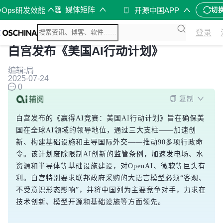
媒体矩阵
vOps研发效能
开源中国APP
切
登录
白宫发布《美国AI行动计划》
编辑:局
2025-07-24
0
复制
白宫发布的《赢得AI竞赛：美国AI行动计划》旨在确保美
国在全球AI领域的领导地位，通过三大支柱——加速创
新、构建基础设施和主导国际外交——推动90多项行政命
令。该计划废除限制AI创新的监管条例，加速发电场、水
资源和半导体等基础设施建设，对OpenAI、微软等巨头有
利。白宫特别要求联邦政府采购的大语言模型必须“客观、
不受意识形态影响”，并将中国列为主要竞争对手，力求在
技术创新、模型开源和基础设施等方面领先。