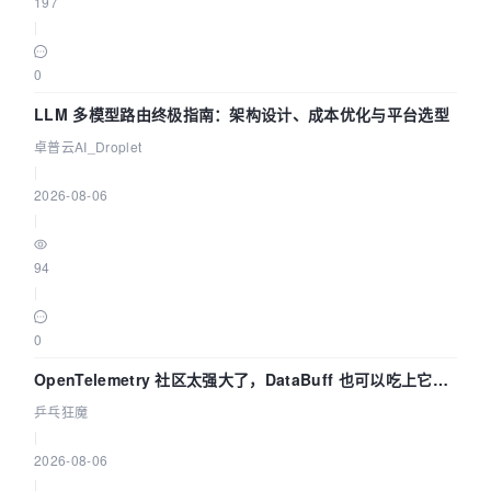
197
|
0
LLM 多模型路由终极指南：架构设计、成本优化与平台选型
卓普云AI_Droplet
|
2026-08-06
|
94
|
0
OpenTelemetry 社区太强大了，DataBuff 也可以吃上它的
eBPF 链路了
乒乓狂魔
|
2026-08-06
|