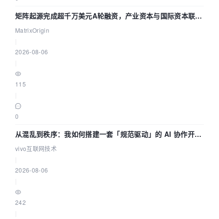
矩阵起源完成超千万美元A轮融资，产业资本与国际资本联手
押注企业级AI基础设施赛道
MatrixOrigin
|
2026-08-06
|
115
|
0
从混乱到秩序：我如何搭建一套「规范驱动」的 AI 协作开发
体系
vivo互联网技术
|
2026-08-06
|
242
|