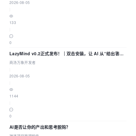
2026-08-05
|
133
|
0
LazyMind v0.2正式发布！｜双击安装，让 AI 从“给出答案”
走到“完成交付”
商汤万象开发者
|
2026-08-05
|
1144
|
0
AI是否让你的产出和思考脱钩？
禅道项目管理软件