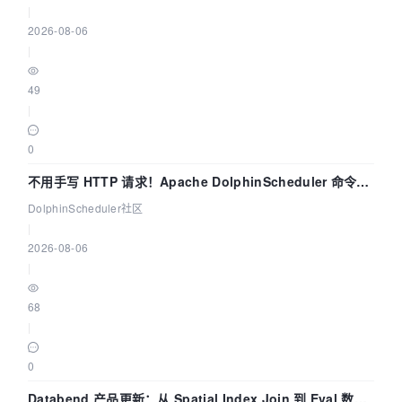
|
2026-08-06
|
49
|
0
不用手写 HTTP 请求！Apache DolphinScheduler 命令行
dsctl 两分钟上手
DolphinScheduler社区
|
2026-08-06
|
68
|
0
Databend 产品更新：从 Spatial Index Join 到 Eval 数据