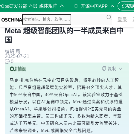
媒体矩阵
vOps研发效能
开源中国APP
切
登录
Meta 超级智能团队的一半成员来自中
国
编辑:局
2025-07-21
0
复制
马克·扎克伯格在元宇宙项目失败后，将重心转向人工智
能，斥巨资组建超级智能实验室，招聘44名顶尖人才，其
中50%来自中国，40%来自OpenAI。该实验室致力于基础
模型研发，以在AI竞赛中领先。Meta通过高薪和优厚待遇
从OpenAI、苹果等公司挖角，包括提供2亿美元签约奖金
的基础模型主管。员工构成多元，多数为新入职者，年薪
或达千万美元。中国研究人员占比高可能引发监管关注，
若未来被调查，Meta或面临安全合规问题。