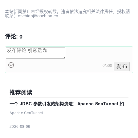
本站新闻禁止未经授权转载，违者依法追究相关法律责任。授权请
联系：oscbianji#oschina.cn
评论: 0
0/500
发 布
推荐阅读
一个 JDBC 参数引发的架构演进：Apache SeaTunnel 如何
解决数据同步中的“定时 Flush”难题
Apache SeaTunnel
|
2026-08-06
|