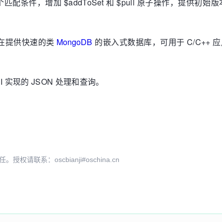
多个匹配条件，增加 $addToSet 和 $pull 原子操作，提
，旨在提供快速的类
MongoDB
的嵌入式数据库，可用于 C/C++
I 实现的 JSON 处理和查询。
系：oscbianji#oschina.cn