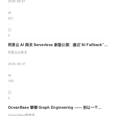
2026-08-07
|
221
|
0
阿里云 AI 网关 Serverless 新版公测：通过“AI Fallback”与
拓扑可视化构建 AI 流量治理底座
阿里云云原生
|
2026-08-07
|
185
|
0
OceanBase 聊聊 Graph Engineering —— 别让一个
Agent 既当运动员又
OceanBase数据库