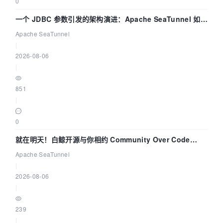
0
一个 JDBC 参数引发的架构演进：Apache SeaTunnel 如何
解决数据同步中的“定时 Flush”难题
Apache SeaTunnel
|
2026-08-06
|
851
|
0
就在明天！白鲸开源与你相约 Community Over Code
Asia 2026 主题演讲！
Apache SeaTunnel
|
2026-08-06
|
239
|