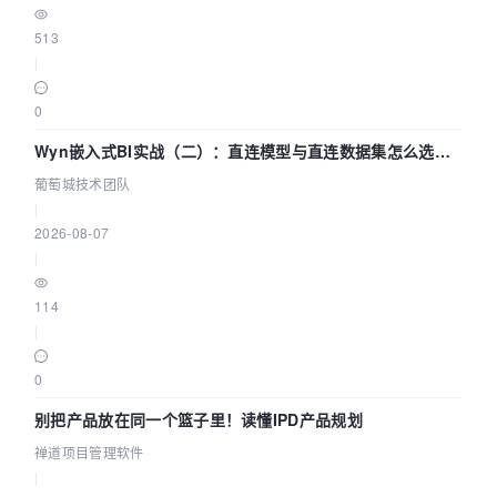
513
|
0
Wyn嵌入式BI实战（二）：直连模型与直连数据集怎么选，
参数为什么不生效？| 葡萄城技术团队
葡萄城技术团队
|
2026-08-07
|
114
|
0
别把产品放在同一个篮子里！读懂IPD产品规划
禅道项目管理软件
|