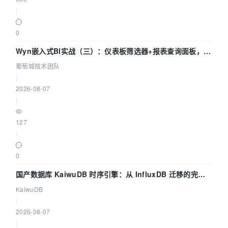
|
0
Wyn嵌入式BI实战（三）：仪表板筛选器+报表查询面板，参
数联动全闭环
葡萄城技术团队
|
2026-08-07
|
127
|
0
国产数据库 KaiwuDB 时序引擎：从 InfluxDB 迁移的完整
技术路径
KaiwuDB
|
2026-08-07
|