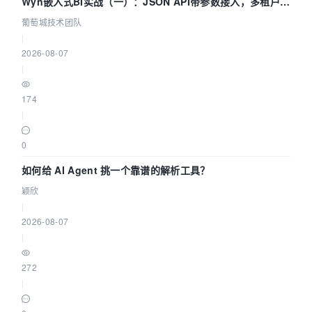
Wyn嵌入式BI实战（一）：JSON API带参数接入，多租户数
据源配置指南 | 葡萄城技术团队
葡萄城技术团队
|
2026-08-07
|
174
|
0
如何给 AI Agent 挑一个靠谱的解析工具？
颖欣
|
2026-08-07
|
272
|