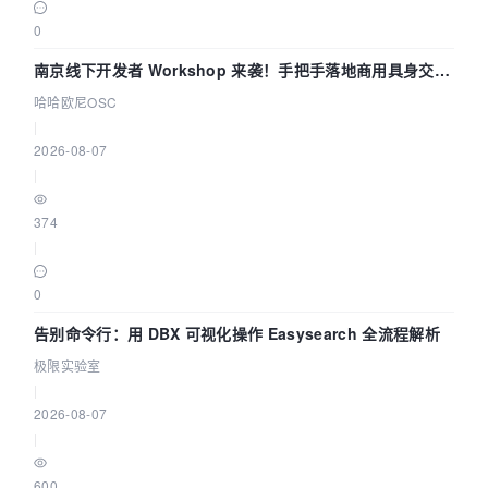
0
南京线下开发者 Workshop 来袭！手把手落地商用具身交互
智能 Agent 应用
哈哈欧尼OSC
|
2026-08-07
|
374
|
0
告别命令行：用 DBX 可视化操作 Easysearch 全流程解析
极限实验室
|
2026-08-07
|
600