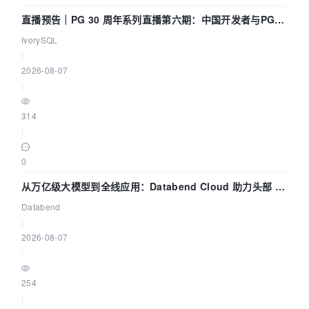
直播预告｜PG 30 周年系列直播第六期：中国开发者与PG内
核——我们改得动吗？我们贡献了什么？
IvorySQL
|
2026-08-07
|
314
|
0
从万亿级大模型到全线应用：Databend Cloud 助力头部 AI
企业构建全链路 Trace 数据管道
Databend
|
2026-08-07
|
254
|