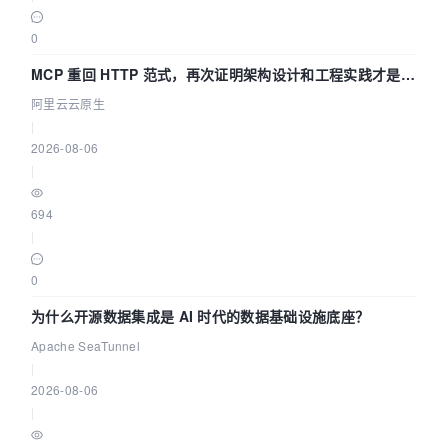
0
MCP 重回 HTTP 范式，再次证明架构设计和工程实践才是稀
缺资源
阿里云云原生
|
2026-08-06
|
694
|
0
为什么开源数据集成是 AI 时代的数据基础设施底座？
Apache SeaTunnel
|
2026-08-06
|