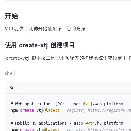
开始
VTJ 提供了几种开始使用该平台的方法：
使用 create-vtj 创建项目
脚手架工具使用预配置的构建系统生成特定于
create-vtj
shell
Sql
# Web applications (PC) 
-
 uses 
@vtj
/
web platform

npm 
create
 vtj
@latest
--registry=https://registry.n
# Mobile H5 applications 
-
 uses 
@vtj
/
h5 platform

npm 
create
 vtj
@latest
--registry=https://registry.n