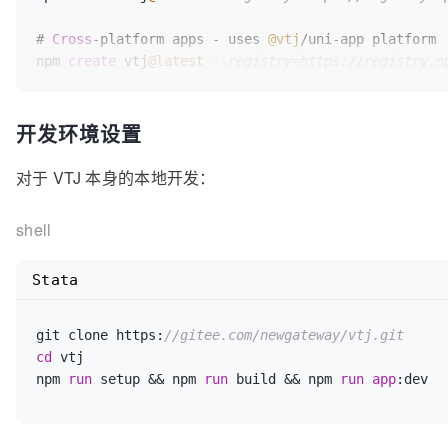
# 
Cross
-
platform apps 
-
 uses 
@vtj
/
uni
-
app platform

npm 
create
 vtj
@latest
--registry=https://registry.n
# Component development 
-
 uses 
@vtj
/
materials

开发环境设置
npm 
create
 vtj
@latest
--registry=https://registry.n
对于 VTJ 本身的本地开发：
shell
Stata
git clone https:
//gitee.com/newgateway/vtj.git
cd
 vtj

npm 
run
 setup && npm 
run
 build && npm 
run
app
:dev