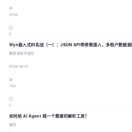
|
2360
|
0
Wyn嵌入式BI实战（一）：JSON API带参数接入，多租户数据源
葡萄城技术团队
|
2026-08-07
|
159
|
0
如何给 AI Agent 挑一个靠谱的解析工具？
颖欣
|