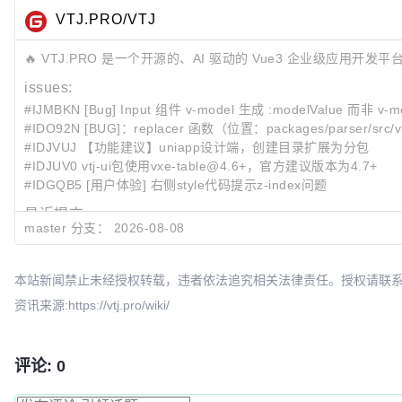
VTJ.PRO/VTJ
🔥 VTJ.PRO 是一个开源的、AI 驱动的 Vue3 企业级应用
issues:
#IJMBKN [Bug] Input 组件 v-model 生成 :modelValue 而
#IDO92N [BUG]：replacer 函数（位置：packages/parser/sr
#IDJVUJ 【功能建议】uniapp设计端，创建目录扩展为分包
#IDJUV0 vtj-ui包使用vxe-table@4.6+，官方建议版本为4.7+
#IDGQB5 [用户体验] 右侧style代码提示z-index问题
最近提交:
master 分支：
2026-08-08
3ff6a81b
!619
ci: commit
2679a24f
ci: 👷commit
d4f6d510
build: 📦 release
本站新闻禁止未经授权转载，违者依法追究相关法律责任。授权请联系：oscbia
资讯来源:https://vtj.pro/wiki/
评论: 0