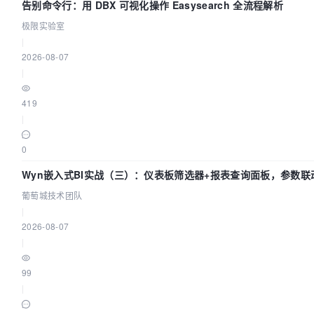
告别命令行：用 DBX 可视化操作 Easysearch 全流程解析
极限实验室
|
2026-08-07
|
419
|
0
Wyn嵌入式BI实战（三）：仪表板筛选器+报表查询面板，参数联
葡萄城技术团队
|
2026-08-07
|
99
|