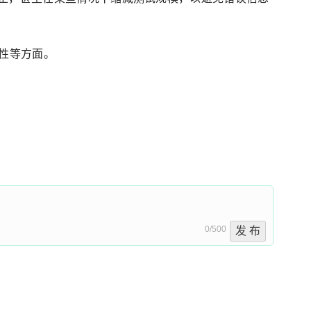
性等方面。
0/500
发 布