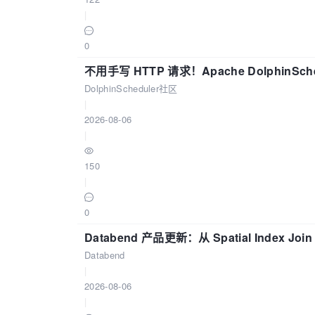
|
0
不用手写 HTTP 请求！Apache DolphinSch
DolphinScheduler社区
|
2026-08-06
|
150
|
0
Databend 产品更新：从 Spatial Index Joi
Databend
|
2026-08-06
|