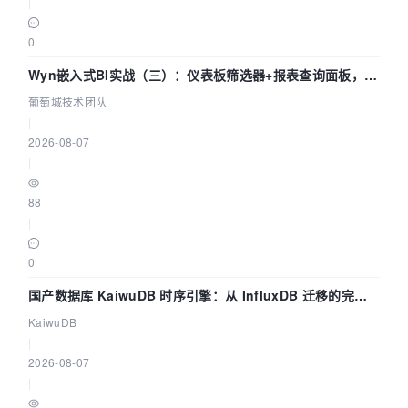
|
0
Wyn嵌入式BI实战（三）：仪表板筛选器+报表查询面板，参
数联动全闭环
葡萄城技术团队
|
2026-08-07
|
88
|
0
国产数据库 KaiwuDB 时序引擎：从 InfluxDB 迁移的完整
技术路径
KaiwuDB
|
2026-08-07
|