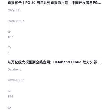
直播预告｜PG 30 周年系列直播第六期：中国开发者与PG内
核——我们改得动吗？我们贡献了什么？
IvorySQL
|
2026-08-07
|
127
|
0
从万亿级大模型到全线应用：Databend Cloud 助力头部 AI
企业构建全链路 Trace 数据管道
Databend
|
2026-08-07
|
154
|