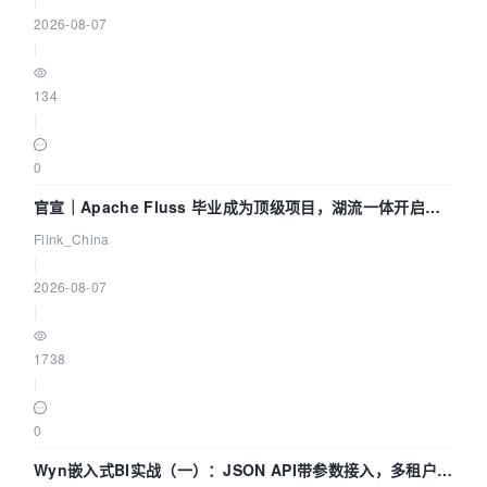
2026-08-07
|
134
|
0
官宣｜Apache Fluss 毕业成为顶级项目，湖流一体开启
Agentic Lake 全面实时化时代
Flink_China
|
2026-08-07
|
1738
|
0
Wyn嵌入式BI实战（一）：JSON API带参数接入，多租户数