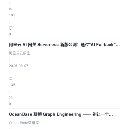
|
101
|
0
阿里云 AI 网关 Serverless 新版公测：通过“AI Fallback”与
拓扑可视化构建 AI 流量治理底座
阿里云云原生
|
2026-08-07
|
135
|
0
OceanBase 聊聊 Graph Engineering —— 别让一个
Agent 既当运动员又
OceanBase数据库
|