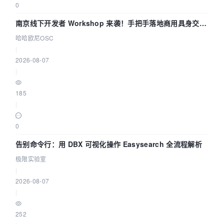
0
南京线下开发者 Workshop 来袭！手把手落地商用具身交互
智能 Agent 应用
哈哈欧尼OSC
|
2026-08-07
|
185
|
0
告别命令行：用 DBX 可视化操作 Easysearch 全流程解析
极限实验室
|
2026-08-07
|
252