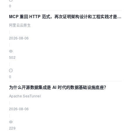
0
MCP 重回 HTTP 范式，再次证明架构设计和工程实践才是稀
缺资源
阿里云云原生
|
2026-08-06
|
502
|
0
为什么开源数据集成是 AI 时代的数据基础设施底座？
Apache SeaTunnel
|
2026-08-06
|
229