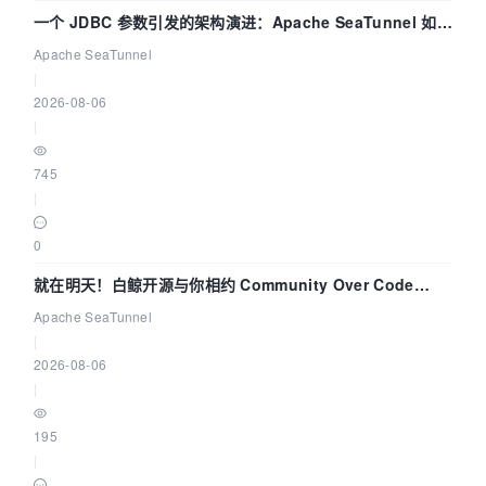
一个 JDBC 参数引发的架构演进：Apache SeaTunnel 如何
解决数据同步中的“定时 Flush”难题
Apache SeaTunnel
|
2026-08-06
|
745
|
0
就在明天！白鲸开源与你相约 Community Over Code
Asia 2026 主题演讲！
Apache SeaTunnel
|
2026-08-06
|
195
|