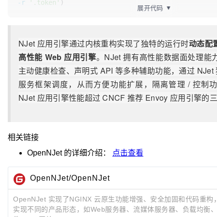
-r
'.token'
)

展开代码
▼
        }

curl
-X
'POST'
 \

        location /metrics {

"
$NJET_SITE
/api_gateway/deploy/app"
 \

NJet
应用引擎通过内核重构实现了独特的运行时
动态配
            vhost_traffic_status_display;

-H
"Authorization: Bearer 
$TOKEN
"
 \

            vhost_traffic_status_display_format html;

高性能 Web 应用引擎
。NJet 拥有高性能数据面处理
-H
"Content-Type: application/json"
 \

        }

-d
"{\"
uploaded_file\
": \"
$PORTAL_FILE
\
"}"
主动健康检查、声明式 API 等多种辅助功能，通过 NJet 独
服务框架调度，从而方便功能扩展，隔离管理 / 控制
        location /api_gateway {

           access_by_lua_block {

NJet 应用引擎性能超过 CNCF 推荐 Envoy 应用引擎的
local
 ac=require(
"api_gateway.access.
local
 access=ac.new(
"/api_gateway"
)

              access:check()

相关链接
           }

           content_by_lua_block {

OpenNJet
的详细介绍：
点击查看
local
 api_gateway=require(
"api_gatewa
              api_gateway.main()

OpenNJet/OpenNJet
           }

        }

OpenNJet 实现了NGINX 云原生功能增强、安全加固和代码
    }

实现不同的产品形态，如Web服务器、流媒体服务器、负载均衡、代理
}
