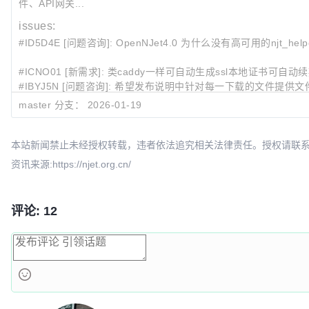
件、API网关...
issues:
#ID5D4E [问题咨询]: OpenNJet4.0 为什么没有高可用的njt_help
#ICNO01 [新需求]: 类caddy一样可自动生成ssl本地证书可自动续
#IBYJ5N [问题咨询]: 希望发布说明中针对每一下载的文件提供
#IBYBXP [Bug]: v3.2.2版本的源码的zip可tar包解压时报错“文件
master 分支：
2026-01-19
#IBTRHK [问题咨询]: 《OpenNJet云原生应用引擎：一场深
最近提交:
本站新闻禁止未经授权转载，违者依法追究相关法律责任。授权请联系：oscbia
04c6b39e
Merge branch 'hotfix/3.3.1.4'
chenl
资讯来源:https://njet.org.cn/
b33a0d7f
fix limit_rate_multi when rate more than 1M
chenl
c75ccc4b
Merge branch 'hongxin/bugfix/login_err_msg' into 
评论: 12