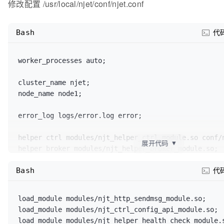
修改配置 /usr/local/njet/conf/njet.conf
Bash
代
worker_processes auto;

cluster_name njet;

node_name node1;

error_log logs/error.log error;

helper ctrl modules/njt_helper_ctrl_module.so conf/n
展开代码
▼
helper broker modules/njt_helper_broker_module.so;

Bash
load_module modules/njt_agent_dynlog_module.so;  

代
load_module modules/njt_dyn_ssl_module.so;

load_module modules/njt_http_vtsc_module.so;

load_module modules/njt_http_sendmsg_module.so;

load_module modules/njt_http_location_module.so;

load_module modules/njt_ctrl_config_api_module.so; 

load_module modules/njt_http_lua_module.so;

load_module modules/njt_helper_health_check_module.s