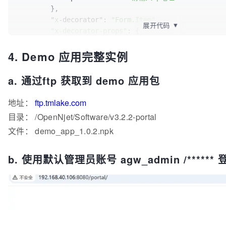
        },

" content_by_lua_file"
: 
"
${APP_PREFIX}
/sc
        }

        "
x
-decorator": 
"Form.Item"
,

展开代码
▼
      },

"x-decorator-props"
: {

      {

            "
label
": 
"Redis IP"
,

4. Demo 应用完整实例
"path"
"tooltip"
: 
"/ollama-app/chat"
: 
"请输入ip地址"
,

        }

"properties"
: {

    },

"access_by_lua_file"
: 
"
${APP_PREFIX}
/scri
a. 通过ftp 获取到 demo 应用包
    "redis_port": {

"proxy_set_header"
: [

        "type": 
"Host 192.168.0.206"
"number"
,

,

地址：
ftp.tmlake.com
"x-component"
"Origin http://192.168.0.206"
: 
"InputNumber"
,

目录： /OpenNjet/Software/v3.2.2-portal
          ],

"x-component-props"
: {

文件： demo_app_1.0.2.npk
"proxy_pass"
            "placeholder": 
: {

"请输入端口号"
,

"schema"
"min"
: 
0
: 
,

"http"
,

"servers"
"max"
: 
65535
: [

b. 使用默认管理员账号 agw_admin /****** 登录
              {
        },

"server"
:
"192.168.40.206:11434"
}

            ],

        "
x
-decorator": 
"Form.Item"
,

"x-decorator-props"
"url"
: 
"/api/chat"
: {

          }

            "
label
": 
"Redis Port"
,

        }

"tooltip"
: 
"请输入端口号"
      },

        }
