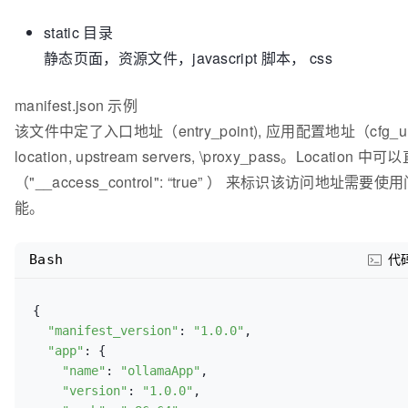
static 目录
静态页面，资源文件，javascript 脚本， css
manifest.json 示例
该文件中定了入口地址（entry_point), 应用配置地址（cfg_u
location, upstream servers, \proxy_pass。Locatio
（"__access_control": “true” ） 来标识该访问地址
能。
Bash
代
{

"manifest_version"
: 
"1.0.0"
,

"app"
: {

"name"
: 
"ollamaApp"
,

"version"
: 
"1.0.0"
,
