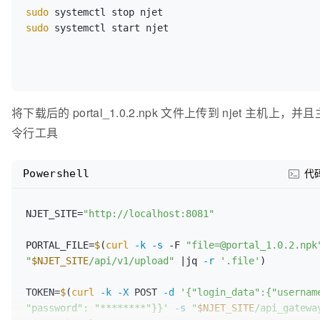
    lua_package_cpath 
"
$prefix
/lualib/clib/?.so;;"
;

    init_by_lua_block {

sudo
    init_by_lua_block {

sudo
 systemctl start njet     

local
 _=require(
"lor.index"
)

local
 _=require(
"lor.index"
)

local
 _=require(
"lsqlite3complete"
)

local
 _=require(
"lsqlite3complete"
)

    }

    }

    server {

    include mime.types;

        listen       8080;

    access_log off;

        error_page 401 =302 /portal;

将下载后的 portal_1.0.2.npk 文件上传到 njet 主机上，并且主
    server {

        client_max_body_size 1000m; 

令行工具
        client_max_body_size 1000m;  

        location / {

        listen       8081;

           root html;

        }

Powershell
代
        location / {

        location /icons/ {

return
 200 
"njet control panel\n"
;

alias
 /usr/local/njet/apps/__icons/;

        }

NJET_SITE=
"http://localhost:8081"
            try_files 
$uri
 =404;

       }

        location /api {

PORTAL_FILE=
$
(
curl
-k
-s
-F
"file=@portal_1.0.2.npk
    }

            dyn_module_api;  

"
$NJET_SITE
/api/v1/upload"
 |jq 
-r
'.file'
)

}

        }

TOKEN=
$
(
curl
-k
-X
 POST 
-d
'{"login_data":{"username
        location /doc {

"password": "********"}}'
-s
"
$NJET_SITE
/api_gatewa
            doc_api;
