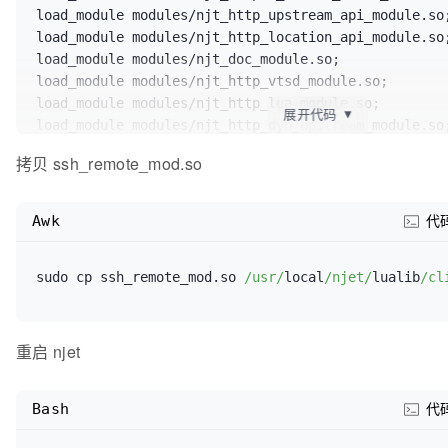
load_module modules/njt_http_dyn_upstream_module.so;
load_module modules/njt_http_upstream_api_module.so;
load_module modules/njt_http_dyn_server_module.so;  
load_module modules/njt_http_location_api_module.so;
load_module modules/njt_http_token_sync_module.so;

load_module modules/njt_doc_module.so;

load_module modules/njt_http_upstream_member_module.
load_module modules/njt_http_vtsd_module.so;

load_module modules/njt_http_dyn_lua_module.so;

load_module modules/njt_http_lua_module.so;

展开代码
▼
load_module modules/njt_http_dyn_upstream_module.so;
events {

load_module modules/njt_http_dyn_upstream_api_module
    worker_connections  1024;

拷贝 ssh_remote_mod.so
load_module modules/njt_http_dyn_server_api_module.s
}

load_module modules/njt_http_upload_module.so;

Awk
代
shared_slab_pool_size  100m;   

error_log logs/error_ctrl.log error;

http {

    token_sync zone=token:4M sync_time=5s clean_time=10s;

sudo cp ssh_remote_mod.so 
/usr/
local
/njet/
lualib
/cl
events {

    dyn_kv_conf conf/iot-work.conf;

    worker_connections  1024;

    include mime.types;

}

    access_log off;

重启 njet
    vhost_traffic_status_zone;

http {

    dyn_kv_conf conf/ctrl_kv.conf;

    lua_package_path 
Bash
代
    lua_package_path 
"
$prefix
/lualib/lib/?.lua;
$prefix
/modules/?.lua;
$pr
"
$prefix
/lualib/lib/?.lua;
$prefix
/modules/?.lua;;"
;

    lua_package_cpath 
"
$prefix
/lualib/clib/?.so;;"
;
