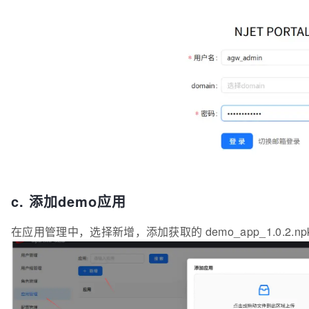
      {

    },

    "redis_password": {

"path"
: 
"/ollama-app"
,

"properties"
        "type": 
"string"
: {

,

"x-component"
"__access_control"
: 
"Input.Password"
: 
"true"
, 

,

"x-component-props"
"alias"
: 
"
${APP_PREFIX}
: {

/static/"
,

"try_files"
            "placeholder": 
: 
"
$uri
"请输入 密码"
$uri
/ /ollama-app/inde
        }

        },

      }

        "
x
-decorator": 
"Form.Item"
,

    ]

"x-decorator-props"
: {

  }

            "
label
": 
"Redis密码"
,

}

"tooltip"
: 
"请输入密码"
        }

    }

c. 添加demo应用
}

在应用管理中，选择新增，添加获取的 demo_app_1.0.2.np