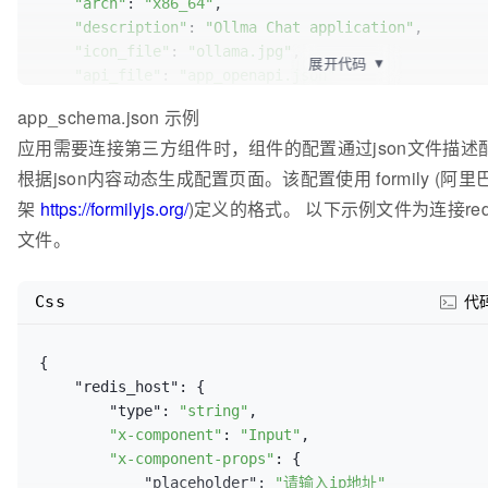
"arch"
: 
"x86_64"
,

"description"
: 
"Ollma Chat application"
,

"icon_file"
: 
"ollama.jpg"
,

展开代码
▼
"api_file"
: 
"app_openapi.json"
  },

app_schema.json 示例
"deployment"
: {

应用需要连接第三方组件时，组件的配置通过json文件描
"type"
: 
"location"
,

"server_name"
: 
""
,

根据json内容动态生成配置页面。该配置使用 formily (阿
"entry_point"
: 
"/ollama-app/open/chat"
,

架
https://formilyjs.org/
)定义的格式。 以下示例文件为连接redi
"cfg_url"
: 
"/ollama-app/open/config"
,

文件。
"locations"
: [

      {

"path"
: 
"/ollama-app/conversation"
,

Css
代
"properties"
: {

" content_by_lua_file"
: 
"
${APP_PREFIX}
/sc
        }

{

      },

    "redis_host": {

      {

        "type": 
"string"
,

"path"
"x-component"
: 
"/ollama-app/setting"
: 
"Input"
,

,

"properties"
"x-component-props"
: {

: {

"__access_control"
            "placeholder": 
"请输入ip地址"
: 
"true"
, 
