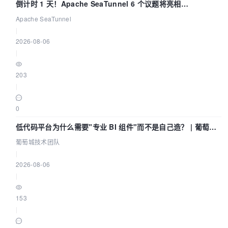
倒计时 1 天！Apache SeaTunnel 6 个议题将亮相
Community Over Code Asia 2026
Apache SeaTunnel
|
2026-08-06
|
203
|
0
低代码平台为什么需要"专业 BI 组件"而不是自己造？ | 葡萄城
技术团队
葡萄城技术团队
|
2026-08-06
|
153
|