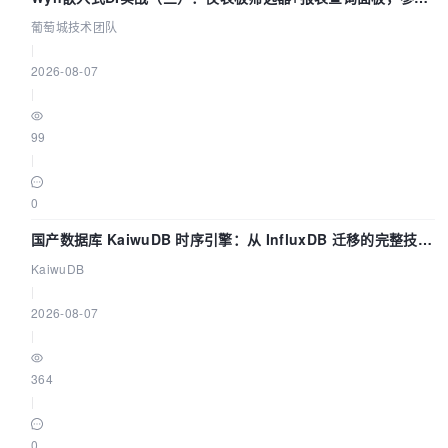
联动全闭环
葡萄城技术团队
|
2026-08-07
|
99
|
0
国产数据库 KaiwuDB 时序引擎：从 InfluxDB 迁移的完整技术
路径
KaiwuDB
|
2026-08-07
|
364
|
0