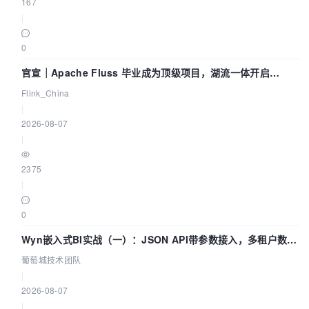
167
|
0
官宣｜Apache Fluss 毕业成为顶级项目，湖流一体开启
Agentic Lake 全面实时化时代
Flink_China
|
2026-08-07
|
2375
|
0
Wyn嵌入式BI实战（一）：JSON API带参数接入，多租户数据
源配置指南 | 葡萄城技术团队
葡萄城技术团队
|
2026-08-07
|