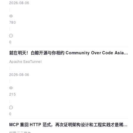
2026-08-06
|
780
|
0
就在明天！白鲸开源与你相约 Community Over Code Asia
2026 主题演讲！
Apache SeaTunnel
|
2026-08-06
|
215
|
0
MCP 重回 HTTP 范式，再次证明架构设计和工程实践才是稀缺
资源