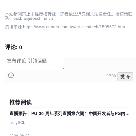
本站新闻禁止未经授权转载，违者依法追究相关法律责任。授权请联
系：oscbianji#oschina.cn
资讯来源:https://www.cnbeta.com.tw/articles/tech/1505672.htm
评论: 0
0/500
发 布
推荐阅读
直播预告｜PG 30 周年系列直播第六期：中国开发者与PG内核
——我们改得动吗？我们贡献了什么？
IvorySQL
|
2026-08-07