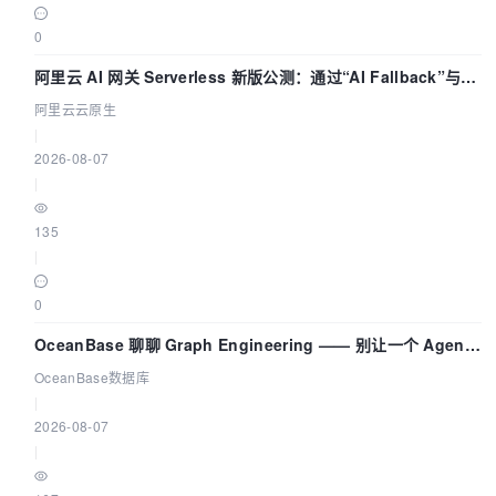
0
阿里云 AI 网关 Serverless 新版公测：通过“AI Fallback”与拓
扑可视化构建 AI 流量治理底座
阿里云云原生
|
2026-08-07
|
135
|
0
OceanBase 聊聊 Graph Engineering —— 别让一个 Agent
既当运动员又
OceanBase数据库
|
2026-08-07
|