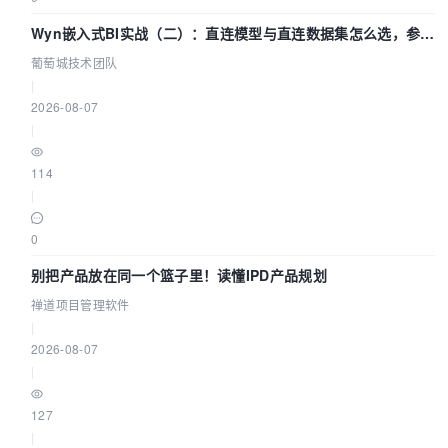
Wyn嵌入式BI实战（二）：直连模型与直连数据集怎么选，参数
为什么不生效？| 葡萄城技术团队
葡萄城技术团队
|
2026-08-07
|
114
|
0
别把产品放在同一个篮子里！读懂IPD产品规划
禅道项目管理软件
|
2026-08-07
|
127
|