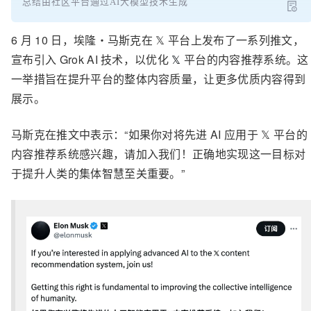
总结由社区平台通过AI大模型技术生成
6 月 10 日，埃隆・马斯克在
𝕏
平台上发布了一系列推文，
宣布引入 Grok AI 技术，以优化
𝕏
平台的内容推荐系统。这
一举措旨在提升平台的整体内容质量，让更多优质内容得到
展示。
马斯克在推文中表示：“如果你对将先进 AI 应用于
𝕏
平台的
内容推荐系统感兴趣，请加入我们！正确地实现这一目标对
于提升人类的集体智慧至关重要。”