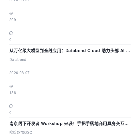
|
209
|
0
从万亿级大模型到全线应用：Databend Cloud 助力头部 AI 企
业构建全链路 Trace 数据管道
Databend
|
2026-08-07
|
186
|
0
南京线下开发者 Workshop 来袭！手把手落地商用具身交互智
能 Agent 应用
哈哈欧尼OSC