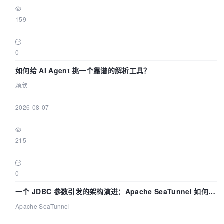
159
|
0
如何给 AI Agent 挑一个靠谱的解析工具？
颖欣
|
2026-08-07
|
215
|
0
一个 JDBC 参数引发的架构演进：Apache SeaTunnel 如何解
决数据同步中的“定时 Flush”难题
Apache SeaTunnel
|