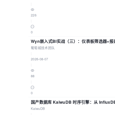
|
226
|
0
Wyn嵌入式BI实战（三）：仪表板筛选器+
葡萄城技术团队
|
2026-08-07
|
88
|
0
国产数据库 KaiwuDB 时序引擎：从 Influ
KaiwuDB
|