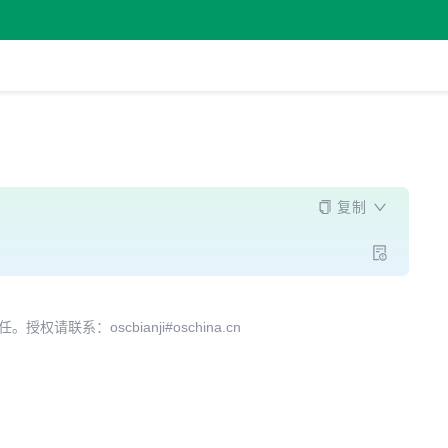
复制
系：oscbianji#oschina.cn