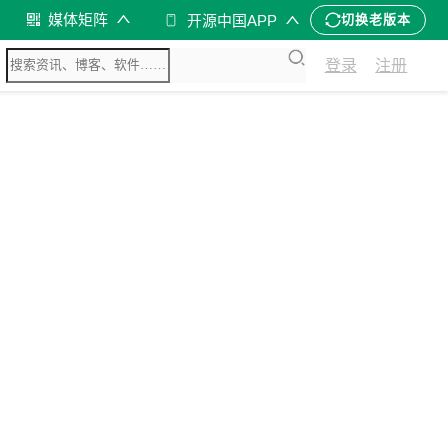
媒体矩阵
开源中国APP
切换老版本
登录
注册