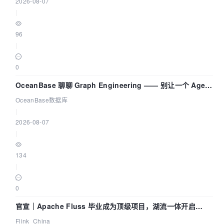
2026-08-07
|
96
|
0
OceanBase 聊聊 Graph Engineering —— 别让一个 Agent
既当运动员又
OceanBase数据库
|
2026-08-07
|
134
|
0
官宣｜Apache Fluss 毕业成为顶级项目，湖流一体开启
Agentic Lake 全面实时化时代
Flink_China