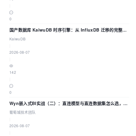
|
0
国产数据库 KaiwuDB 时序引擎：从 InfluxDB 迁移的完整技
术路径
KaiwuDB
|
2026-08-07
|
142
|
0
Wyn嵌入式BI实战（二）：直连模型与直连数据集怎么选，参
数为什么不生效？| 葡萄城技术团队
葡萄城技术团队
|
2026-08-07
|