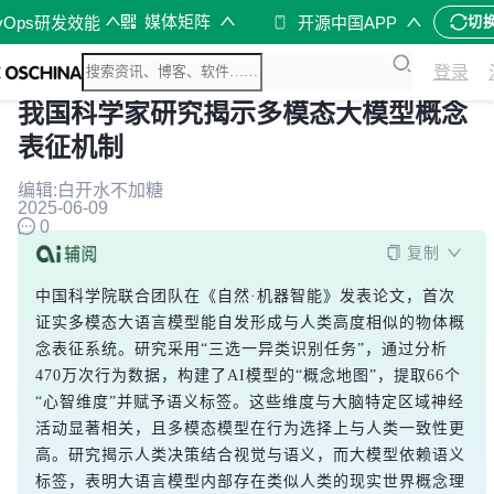
媒体矩阵
vOps研发效能
开源中国APP
切
登录
我国科学家研究揭示多模态大模型概念
表征机制
编辑:白开水不加糖
2025-06-09
0
复制
中国科学院联合团队在《自然·机器智能》发表论文，首次
证实多模态大语言模型能自发形成与人类高度相似的物体概
念表征系统。研究采用“三选一异类识别任务”，通过分析
470万次行为数据，构建了AI模型的“概念地图”，提取66个
“心智维度”并赋予语义标签。这些维度与大脑特定区域神经
活动显著相关，且多模态模型在行为选择上与人类一致性更
高。研究揭示人类决策结合视觉与语义，而大模型依赖语义
标签，表明大语言模型内部存在类似人类的现实世界概念理