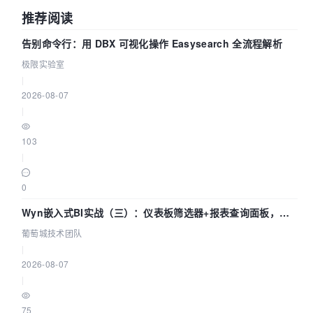
推荐阅读
告别命令行：用 DBX 可视化操作 Easysearch 全流程解析
极限实验室
|
2026-08-07
|
103
|
0
Wyn嵌入式BI实战（三）：仪表板筛选器+报表查询面板，参
数联动全闭环
葡萄城技术团队
|
2026-08-07
|
75