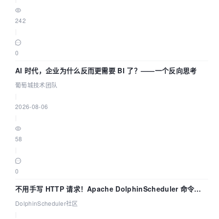
242
|
0
AI 时代，企业为什么反而更需要 BI 了？——一个反向思考
葡萄城技术团队
|
2026-08-06
|
58
|
0
不用手写 HTTP 请求！Apache DolphinScheduler 命令行
dsctl 两分钟上手
DolphinScheduler社区
|