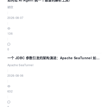
如何给 AI Agent 挑一个靠谱的解析工具？
颖欣
|
2026-08-07
|
136
|
0
一个 JDBC 参数引发的架构演进：Apache SeaTunnel 如何
解决数据同步中的“定时 Flush”难题
Apache SeaTunnel
|
2026-08-06
|
632
|
0