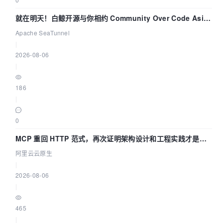
就在明天！白鲸开源与你相约 Community Over Code Asia
2026 主题演讲！
Apache SeaTunnel
|
2026-08-06
|
186
|
0
MCP 重回 HTTP 范式，再次证明架构设计和工程实践才是稀
缺资源
阿里云云原生
|
2026-08-06
|
465
|