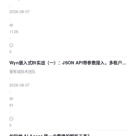
|
2026-08-07
|
1126
|
0
Wyn嵌入式BI实战（一）：JSON API带参数接入，多租户数
据源配置指南 | 葡萄城技术团队
葡萄城技术团队
|
2026-08-07
|
91
|
0