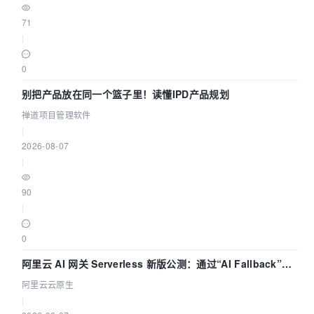
71
|
0
别把产品放在同一个篮子里！读懂IPD产品规划
禅道项目管理软件
|
2026-08-07
|
90
|
0
阿里云 AI 网关 Serverless 新版公测：通过“AI Fallback”与
拓扑可视化构建 AI 流量治理底座
阿里云云原生
|