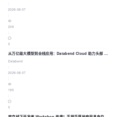
|
2026-08-07
|
209
|
0
从万亿级大模型到全线应用：Databend Cloud 助力头部 AI
企业构建全链路 Trace 数据管道
Databend
|
2026-08-07
|
195
|
0
南京线下开发者 Workshop 来袭！手把手落地商用具身交互