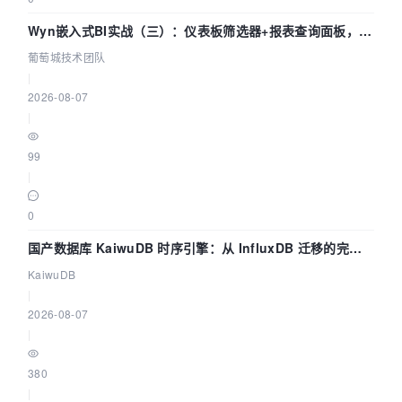
Wyn嵌入式BI实战（三）：仪表板筛选器+报表查询面板，参
数联动全闭环
葡萄城技术团队
|
2026-08-07
|
99
|
0
国产数据库 KaiwuDB 时序引擎：从 InfluxDB 迁移的完整
技术路径
KaiwuDB
|
2026-08-07
|
380
|