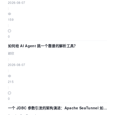
2026-08-07
|
159
|
0
如何给 AI Agent 挑一个靠谱的解析工具？
颖欣
|
2026-08-07
|
215
|
0
一个 JDBC 参数引发的架构演进：Apache SeaTunnel 如何
解决数据同步中的“定时 Flush”难题