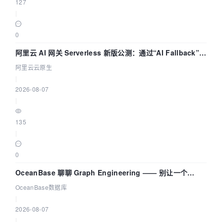
127
|
0
阿里云 AI 网关 Serverless 新版公测：通过“AI Fallback”与
拓扑可视化构建 AI 流量治理底座
阿里云云原生
|
2026-08-07
|
135
|
0
OceanBase 聊聊 Graph Engineering —— 别让一个
Agent 既当运动员又
OceanBase数据库
|
2026-08-07
|