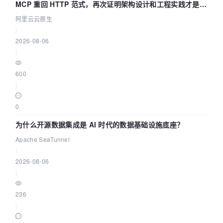
MCP 重回 HTTP 范式，再次证明架构设计和工程实践才是稀
缺资源
阿里云云原生
|
2026-08-06
|
600
|
0
为什么开源数据集成是 AI 时代的数据基础设施底座？
Apache SeaTunnel
|
2026-08-06
|
236
|