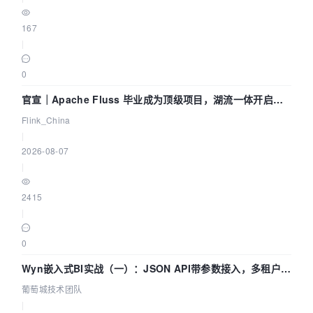
167
|
0
官宣｜Apache Fluss 毕业成为顶级项目，湖流一体开启
Agentic Lake 全面实时化时代
Flink_China
|
2026-08-07
|
2415
|
0
Wyn嵌入式BI实战（一）：JSON API带参数接入，多租户数
据源配置指南 | 葡萄城技术团队
葡萄城技术团队
|