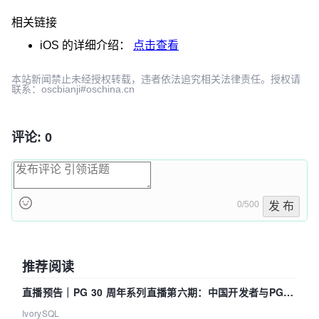
相关链接
iOS
的详细介绍：
点击查看
本站新闻禁止未经授权转载，违者依法追究相关法律责任。授权请
联系：oscbianji#oschina.cn
评论: 0
0/500
发 布
推荐阅读
直播预告｜PG 30 周年系列直播第六期：中国开发者与PG内
核——我们改得动吗？我们贡献了什么？
IvorySQL