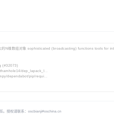
phisticated (broadcasting) functions tools for int
g (#32073)
thamhole14/dep_lapack_l...
py/dependabot/pip/requi...
系：oscbianji#oschina.cn