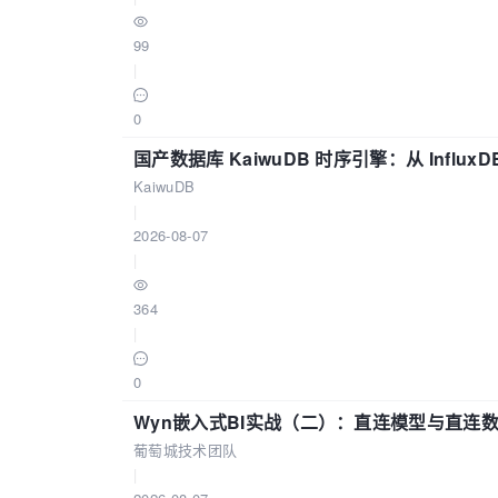
99
|
0
国产数据库 KaiwuDB 时序引擎：从 Influ
KaiwuDB
|
2026-08-07
|
364
|
0
Wyn嵌入式BI实战（二）：直连模型与直连
葡萄城技术团队
|