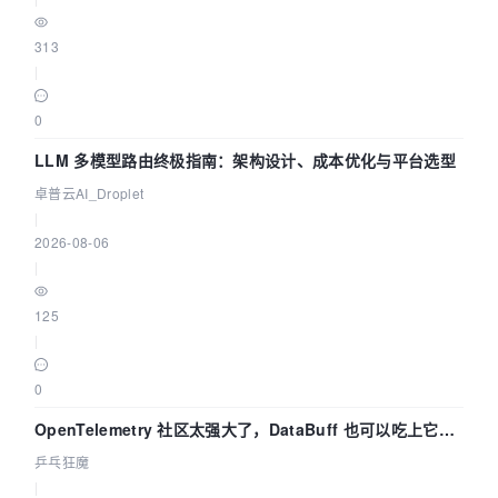
313
|
0
LLM 多模型路由终极指南：架构设计、成本优化与平台选型
卓普云AI_Droplet
|
2026-08-06
|
125
|
0
OpenTelemetry 社区太强大了，DataBuff 也可以吃上它的
eBPF 链路了
乒乓狂魔
|