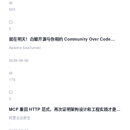
505
|
0
就在明天！白鲸开源与你相约 Community Over Code
Asia 2026 主题演讲！
Apache SeaTunnel
|
2026-08-06
|
175
|
0
MCP 重回 HTTP 范式，再次证明架构设计和工程实践才是稀
缺资源
阿里云云原生
|