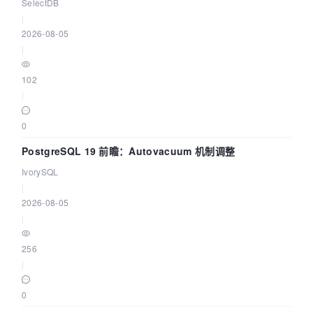
查提速 14 倍
SelectDB
|
2026-08-05
|
102
|
0
PostgreSQL 19 前瞻：Autovacuum 机制调整
IvorySQL
|
2026-08-05
|
256
|
0