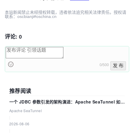
本站新闻禁止未经授权转载，违者依法追究相关法律责任。授权请
联系：oscbianji#oschina.cn
评论: 0
0/500
发 布
推荐阅读
一个 JDBC 参数引发的架构演进：Apache SeaTunnel 如何
解决数据同步中的“定时 Flush”难题
Apache SeaTunnel
|
2026-08-06
|