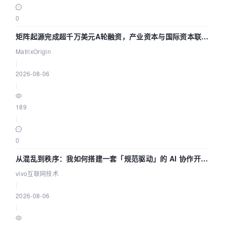
0
矩阵起源完成超千万美元A轮融资，产业资本与国际资本联手
押注企业级AI基础设施赛道
MatrixOrigin
|
2026-08-06
|
189
|
0
从混乱到秩序：我如何搭建一套「规范驱动」的 AI 协作开发
体系
vivo互联网技术
|
2026-08-06
|