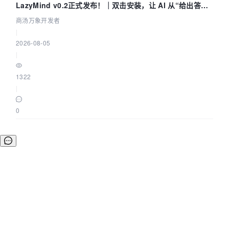
LazyMind v0.2正式发布！｜双击安装，让 AI 从“给出答案”
走到“完成交付”
商汤万象开发者
|
2026-08-05
|
1322
|
0
©OSCHINA(OSChina.NET)
京ICP备2025119063号