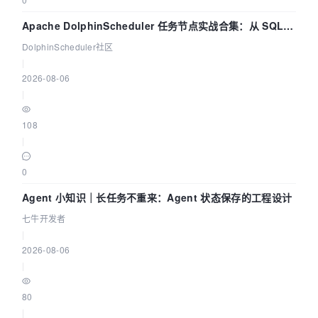
Apache DolphinScheduler 任务节点实战合集：从 SQL、
DataX 到 Spark、Flink 一次配置全打通
DolphinScheduler社区
|
2026-08-06
|
108
|
0
Agent 小知识｜长任务不重来：Agent 状态保存的工程设计
七牛开发者
|
2026-08-06
|
80
|