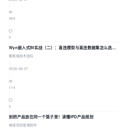
|
364
|
0
Wyn嵌入式BI实战（二）：直连模型与直连数据集怎么选，
参数为什么不生效？| 葡萄城技术团队
葡萄城技术团队
|
2026-08-07
|
114
|
0
别把产品放在同一个篮子里！读懂IPD产品规划
禅道项目管理软件