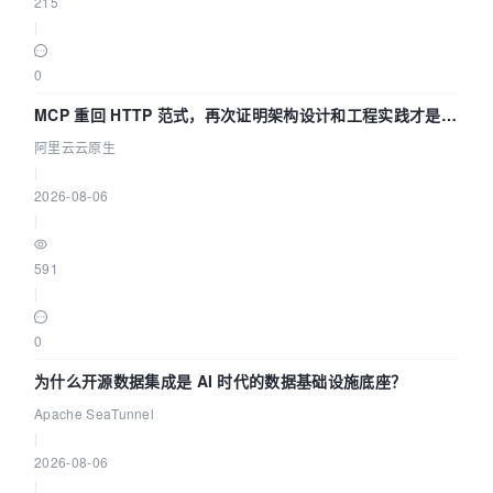
215
|
0
MCP 重回 HTTP 范式，再次证明架构设计和工程实践才是稀
缺资源
阿里云云原生
|
2026-08-06
|
591
|
0
为什么开源数据集成是 AI 时代的数据基础设施底座？
Apache SeaTunnel
|
2026-08-06
|