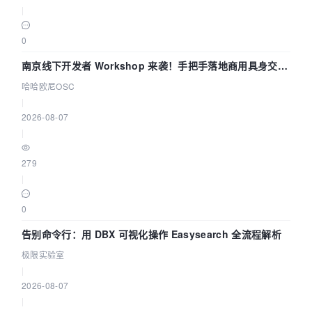
|
0
南京线下开发者 Workshop 来袭！手把手落地商用具身交互
智能 Agent 应用
哈哈欧尼OSC
|
2026-08-07
|
279
|
0
告别命令行：用 DBX 可视化操作 Easysearch 全流程解析
极限实验室
|
2026-08-07
|