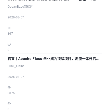
Agent 既当运动员又
OceanBase数据库
|
2026-08-07
|
167
|
0
官宣｜Apache Fluss 毕业成为顶级项目，湖流一体开启
Agentic Lake 全面实时化时代
Flink_China
|
2026-08-07
|
2375
|
0