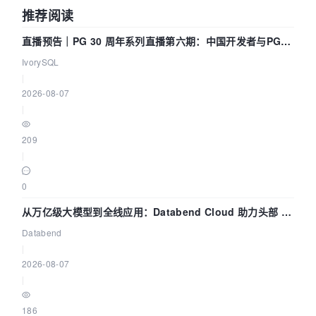
推荐阅读
直播预告｜PG 30 周年系列直播第六期：中国开发者与PG内
核——我们改得动吗？我们贡献了什么？
IvorySQL
|
2026-08-07
|
209
|
0
从万亿级大模型到全线应用：Databend Cloud 助力头部 AI
企业构建全链路 Trace 数据管道
Databend
|
2026-08-07
|
186