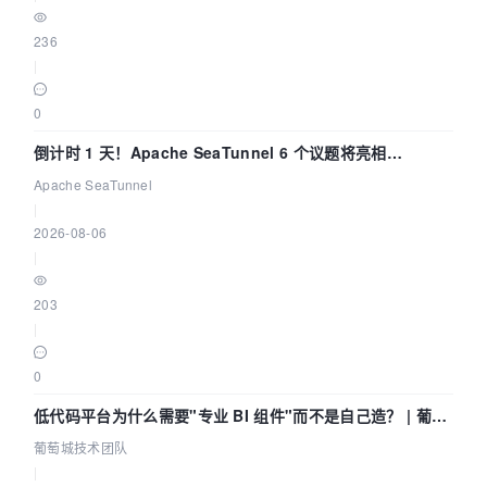
236
|
0
倒计时 1 天！Apache SeaTunnel 6 个议题将亮相
Community Over Code Asia 2026
Apache SeaTunnel
|
2026-08-06
|
203
|
0
低代码平台为什么需要"专业 BI 组件"而不是自己造？ | 葡萄
城技术团队
葡萄城技术团队
|