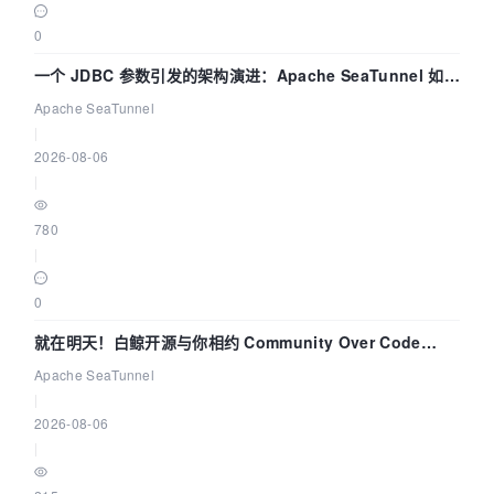
0
一个 JDBC 参数引发的架构演进：Apache SeaTunnel 如何
解决数据同步中的“定时 Flush”难题
Apache SeaTunnel
|
2026-08-06
|
780
|
0
就在明天！白鲸开源与你相约 Community Over Code
Asia 2026 主题演讲！
Apache SeaTunnel
|
2026-08-06
|