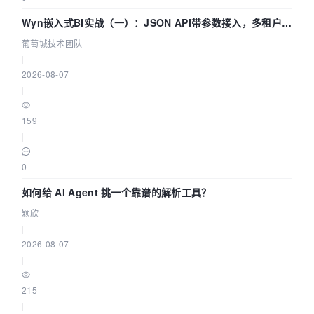
Wyn嵌入式BI实战（一）：JSON API带参数接入，多租户数
据源配置指南 | 葡萄城技术团队
葡萄城技术团队
|
2026-08-07
|
159
|
0
如何给 AI Agent 挑一个靠谱的解析工具？
颖欣
|
2026-08-07
|
215
|