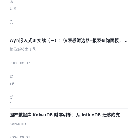
419
|
0
Wyn嵌入式BI实战（三）：仪表板筛选器+报表查询面板，参
数联动全闭环
葡萄城技术团队
|
2026-08-07
|
99
|
0
国产数据库 KaiwuDB 时序引擎：从 InfluxDB 迁移的完整
技术路径
KaiwuDB
|
2026-08-07