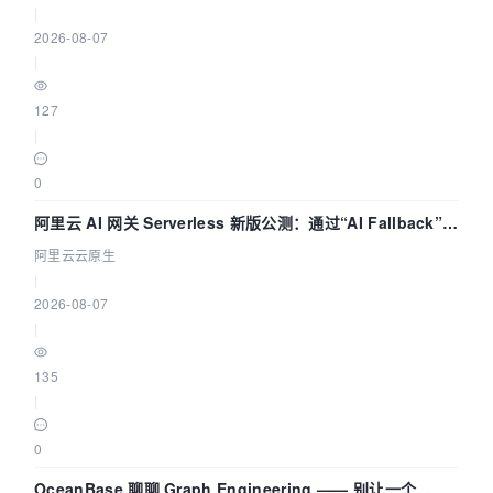
|
2026-08-07
|
127
|
0
阿里云 AI 网关 Serverless 新版公测：通过“AI Fallback”与
拓扑可视化构建 AI 流量治理底座
阿里云云原生
|
2026-08-07
|
135
|
0
OceanBase 聊聊 Graph Engineering —— 别让一个