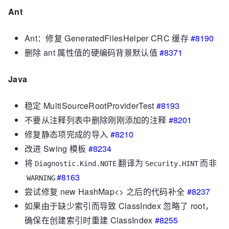
Ant
Ant：修复 GeneratedFilesHelper CRC 缓存
#8190
删除 ant 属性值的硬编码背景默认值
#8371
Java
稳定 MultiSourceRootProviderTest
#8193
不要从注释列表中删除刚刚添加的注释
#8201
修复静态项完成的导入
#8210
改进 Swing 模板
#8234
将
翻译为
而非
Diagnostic.Kind.NOTE
Security.HINT
#8163
WARNING
尝试修复 new HashMap<> 之后的代码补全
#8237
如果由于缺少索引而导致 ClassIndex 忽略了 root，
确保在创建索引时重建 ClassIndex
#8255