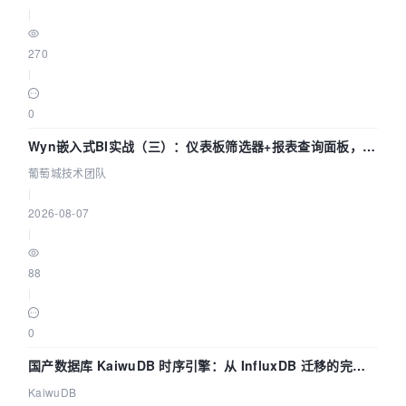
|
270
|
0
Wyn嵌入式BI实战（三）：仪表板筛选器+报表查询面板，参
数联动全闭环
葡萄城技术团队
|
2026-08-07
|
88
|
0
国产数据库 KaiwuDB 时序引擎：从 InfluxDB 迁移的完整
技术路径
KaiwuDB