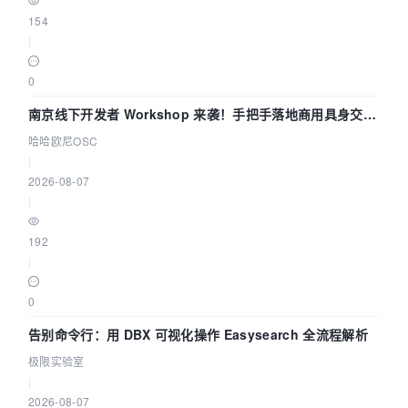
154
|
0
南京线下开发者 Workshop 来袭！手把手落地商用具身交互
智能 Agent 应用
哈哈欧尼OSC
|
2026-08-07
|
192
|
0
告别命令行：用 DBX 可视化操作 Easysearch 全流程解析
极限实验室
|
2026-08-07