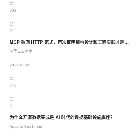
208
|
0
MCP 重回 HTTP 范式，再次证明架构设计和工程实践才是稀
缺资源
阿里云云原生
|
2026-08-06
|
515
|
0
为什么开源数据集成是 AI 时代的数据基础设施底座？
Apache SeaTunnel
|