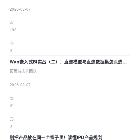
|
2026-08-07
|
198
|
0
Wyn嵌入式BI实战（二）：直连模型与直连数据集怎么选，
参数为什么不生效？| 葡萄城技术团队
葡萄城技术团队
|
2026-08-07
|
91
|
0
别把产品放在同一个篮子里！读懂IPD产品规划