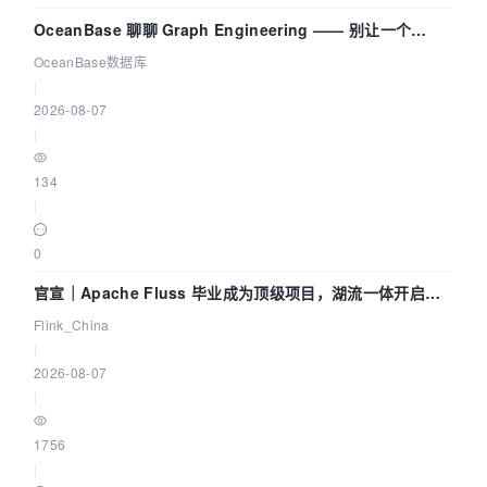
OceanBase 聊聊 Graph Engineering —— 别让一个
Agent 既当运动员又
OceanBase数据库
|
2026-08-07
|
134
|
0
官宣｜Apache Fluss 毕业成为顶级项目，湖流一体开启
Agentic Lake 全面实时化时代
Flink_China
|
2026-08-07
|
1756
|