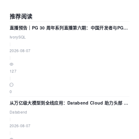
推荐阅读
直播预告｜PG 30 周年系列直播第六期：中国开发者与PG内
核——我们改得动吗？我们贡献了什么？
IvorySQL
|
2026-08-07
|
127
|
0
从万亿级大模型到全线应用：Databend Cloud 助力头部 AI
企业构建全链路 Trace 数据管道
Databend
|
2026-08-07
|