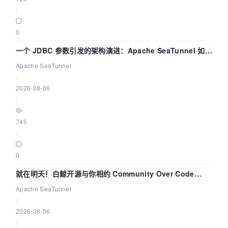
|
0
一个 JDBC 参数引发的架构演进：Apache SeaTunnel 如何
解决数据同步中的“定时 Flush”难题
Apache SeaTunnel
|
2026-08-06
|
745
|
0
就在明天！白鲸开源与你相约 Community Over Code
Asia 2026 主题演讲！
Apache SeaTunnel
|
2026-08-06
|