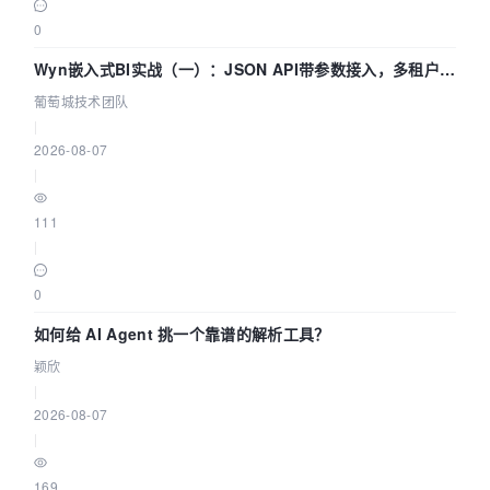
0
Wyn嵌入式BI实战（一）：JSON API带参数接入，多租户数
据源配置指南 | 葡萄城技术团队
葡萄城技术团队
|
2026-08-07
|
111
|
0
如何给 AI Agent 挑一个靠谱的解析工具？
颖欣
|
2026-08-07
|
169