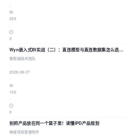
|
293
|
0
Wyn嵌入式BI实战（二）：直连模型与直连数据集怎么选，
参数为什么不生效？| 葡萄城技术团队
葡萄城技术团队
|
2026-08-07
|
105
|
0
别把产品放在同一个篮子里！读懂IPD产品规划
禅道项目管理软件