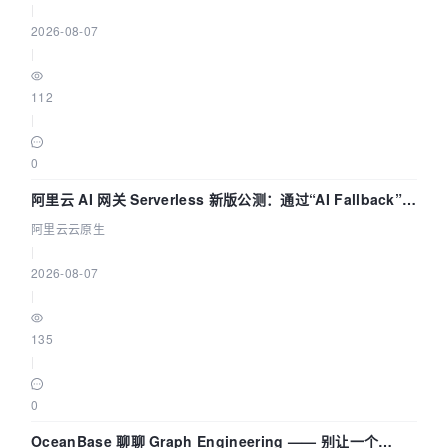
|
2026-08-07
|
112
|
0
阿里云 AI 网关 Serverless 新版公测：通过“AI Fallback”与
拓扑可视化构建 AI 流量治理底座
阿里云云原生
|
2026-08-07
|
135
|
0
OceanBase 聊聊 Graph Engineering —— 别让一个