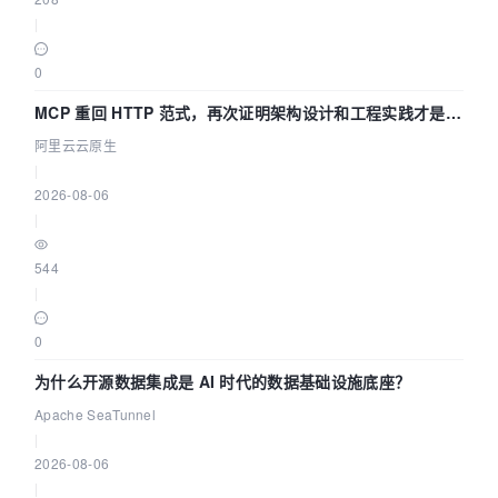
|
0
MCP 重回 HTTP 范式，再次证明架构设计和工程实践才是稀
缺资源
阿里云云原生
|
2026-08-06
|
544
|
0
为什么开源数据集成是 AI 时代的数据基础设施底座？
Apache SeaTunnel
|
2026-08-06
|