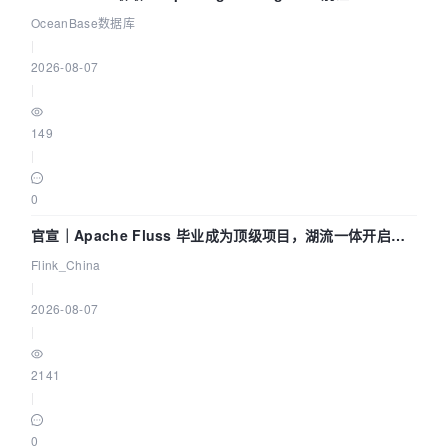
Agent 既当运动员又
OceanBase数据库
|
2026-08-07
|
149
|
0
官宣｜Apache Fluss 毕业成为顶级项目，湖流一体开启
Agentic Lake 全面实时化时代
Flink_China
|
2026-08-07
|
2141
|
0