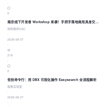
|
0
南京线下开发者 Workshop 来袭！手把手落地商用具身交互
智能 Agent 应用
哈哈欧尼OSC
|
2026-08-07
|
218
|
0
告别命令行：用 DBX 可视化操作 Easysearch 全流程解析
极限实验室
|
2026-08-07
|