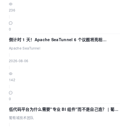
236
|
0
倒计时 1 天！Apache SeaTunnel 6 个议题将亮相
Community Over Code Asia 2026
Apache SeaTunnel
|
2026-08-06
|
142
|
0
低代码平台为什么需要"专业 BI 组件"而不是自己造？ | 葡萄
城技术团队
葡萄城技术团队
|