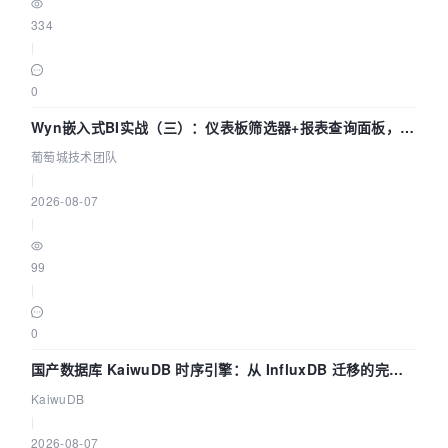
334
|
0
Wyn嵌入式BI实战（三）：仪表板筛选器+报表查询面板，参
数联动全闭环
葡萄城技术团队
|
2026-08-07
|
99
|
0
国产数据库 KaiwuDB 时序引擎：从 InfluxDB 迁移的完整
技术路径
KaiwuDB
|
2026-08-07