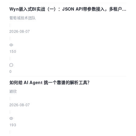
Wyn嵌入式BI实战（一）：JSON API带参数接入，多租户数
据源配置指南 | 葡萄城技术团队
葡萄城技术团队
|
2026-08-07
|
150
|
0
如何给 AI Agent 挑一个靠谱的解析工具？
颖欣
|
2026-08-07
|
193
|