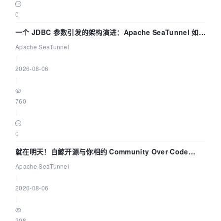
0
一个 JDBC 参数引发的架构演进：Apache SeaTunnel 如何
解决数据同步中的“定时 Flush”难题
Apache SeaTunnel
|
2026-08-06
|
760
|
0
就在明天！白鲸开源与你相约 Community Over Code
Asia 2026 主题演讲！
Apache SeaTunnel
|
2026-08-06
|
208