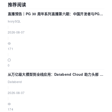
推荐阅读
直播预告｜PG 30 周年系列直播第六期：中国开发者与PG内
核——我们改得动吗？我们贡献了什么？
IvorySQL
|
2026-08-07
|
171
|
0
从万亿级大模型到全线应用：Databend Cloud 助力头部 AI
企业构建全链路 Trace 数据管道
Databend
|
2026-08-07
|
174