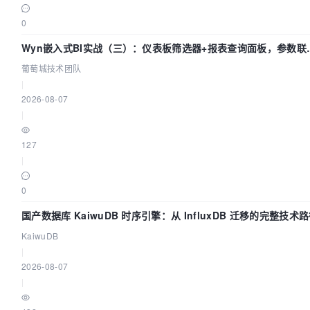
0
Wyn嵌入式BI实战（三）：仪表板筛选器+报表查询面板，参数联
全闭环
葡萄城技术团队
|
2026-08-07
|
127
|
0
国产数据库 KaiwuDB 时序引擎：从 InfluxDB 迁移的完整技术
KaiwuDB
|
2026-08-07
|