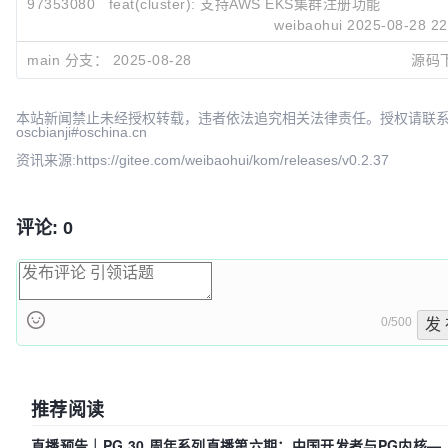
97353080
feat(cluster): 支持AWS EKS集群注册功能
weibaohui
2025-08-28 22
e685461b
Merge pull request #62 from weibaohui/eks-upda
main 分支：
2025-08-28
源码
weibaohui
2025-08-28 22
fede234c
feat(kom): 增加对 AWS EKS 集群的支持及自动认
weibaohui
2025-08-28 22
本站新闻禁止未经授权转载，违者依法追究相关法律责任。授权请联
oscbianji#oschina.cn
资讯来源:https://gitee.com/weibaohui/kom/releases/v0.2.37
评论: 0
0/500
发
推荐阅读
直播预告｜PG 30 周年系列直播第六期：中国开发者与PG内核—