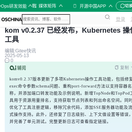
媒体矩阵
vOps研发效能
开源中国APP
切
登录
kom v0.2.37 已经发布，Kubernetes 
工具
编辑:Gitee快讯
2025-05-13
0
复制
komv0.2.37版本更新了多项Kubernetes操作工具功能，包括修
exec命令参数schema问题、重构port-forward方法以支持容器名
称，并添加端口转发功能及示例说明。新增TopNode和TopPod
具用于资源用量排名，支持获取节点列表和列出命名空间。同
优化了工具注册逻辑，移除冗余代码，添加SSE服务器功能及
式操作支持。此外，还修复了日志级别、上下文值设置等错误
并完善了单元测试。完整更新日志可查看指定链接。