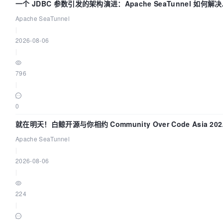
一个 JDBC 参数引发的架构演进：Apache SeaTunnel 如何解
据同步中的“定时 Flush”难题
Apache SeaTunnel
|
2026-08-06
|
796
|
0
就在明天！白鲸开源与你相约 Community Over Code Asia 202
主题演讲！
Apache SeaTunnel
|
2026-08-06
|
224
|