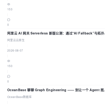
153
|
0
阿里云 AI 网关 Serverless 新版公测：通过“AI Fallback”与拓
视化构建 AI 流量治理底座
阿里云云原生
|
2026-08-07
|
150
|
0
OceanBase 聊聊 Graph Engineering —— 别让一个 Agent 
运动员又
OceanBase数据库
|