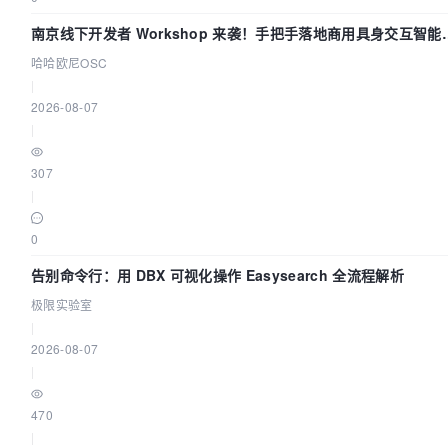
南京线下开发者 Workshop 来袭！手把手落地商用具身交互智能
Agent 应用
哈哈欧尼OSC
|
2026-08-07
|
307
|
0
告别命令行：用 DBX 可视化操作 Easysearch 全流程解析
极限实验室
|
2026-08-07
|
470
|