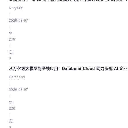
我们改得动吗？我们贡献了什么？
IvorySQL
|
2026-08-07
|
239
|
0
从万亿级大模型到全线应用：Databend Cloud 助力头部 AI 企
建全链路 Trace 数据管道
Databend
|
2026-08-07
|
226
|
0