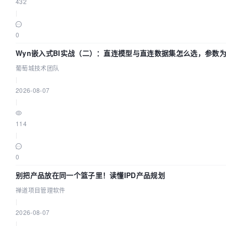
432
|
0
Wyn嵌入式BI实战（二）：直连模型与直连数据集怎么选，参数
么不生效？| 葡萄城技术团队
葡萄城技术团队
|
2026-08-07
|
114
|
0
别把产品放在同一个篮子里！读懂IPD产品规划
禅道项目管理软件
|
2026-08-07
|