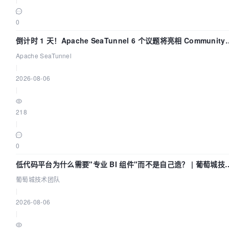
0
倒计时 1 天！Apache SeaTunnel 6 个议题将亮相 Community
Over Code Asia 2026
Apache SeaTunnel
|
2026-08-06
|
218
|
0
低代码平台为什么需要"专业 BI 组件"而不是自己造？ | 葡萄城技
团队
葡萄城技术团队
|
2026-08-06
|