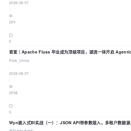
2026-08-07
|
200
|
0
官宣｜Apache Fluss 毕业成为顶级项目，湖流一体开启 Agenti
Lake 全面实时化时代
Flink_China
|
2026-08-07
|
2558
|
0
Wyn嵌入式BI实战（一）：JSON API带参数接入，多租户数据源
置指南 | 葡萄城技术团队