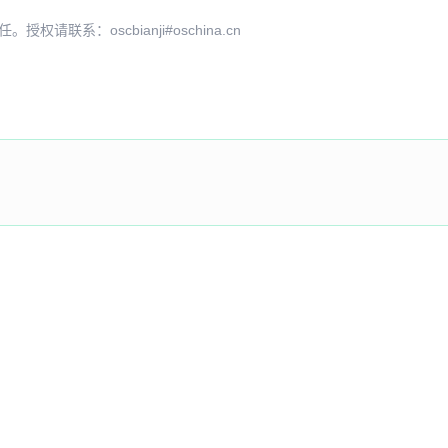
系：oscbianji#oschina.cn