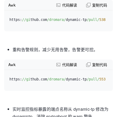
Awk
性
代码解读
复制代码
threshold:
80
# 报警阈
值，意思是活性达到70%告警；默认值=70
https:
//gi
thub.com
/dromara/
dynamic-tp
/pull/
538
count:
3
# 在一个统
计周期内，如果触发阈值的数量达到 count，则触发报警；
默认值=1
period:
30
# 报警统计
周期（单位：s），默认值=120
重构告警规则，减少无用告警，告警更可控。
silencePeriod:
0
# 报警静默
时间（单位：s），0表示不静默；默认值=120
Awk
代码解读
复制代码
-
type:
 reject                 
# 触发任务
拒绝告警
https:
//gi
thub.com
/dromara/
dynamic-tp
/pull/
553
count:
1
# 在一个统
计周期内，如果触发拒绝策略次数达到 count，则触发报
警；默认值=1
period:
30
# 报警统计
周期（单位：s），默认值=120
实时监控指标暴露的端点名称从 dynamic-tp 修改为
silencePeriod:
0
# 报警静默
时间（单位：s），0表示不静默；默认值=120
dynamictp，消除 springboot 的 warn 警告