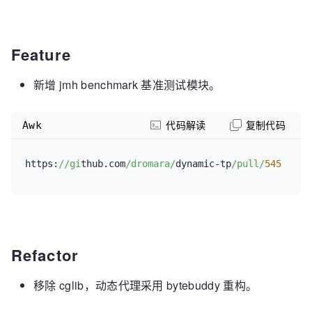
notifyItems:
# 报警项，
不配置自动会按默认值配置（变更通知、容量报警、活性报
警、拒绝报警、任务超时报警）
Feature
-
type:
 change                 
# 线程池核
心参数变更通知
silencePeriod:
120
# 通知静默
新增 jmh benchmark 基准测试模块。
时间（单位：s），默认值1，0表示不静默
Awk
代码解读
复制代码
-
type:
 capacity               
# 队列容量
使用率，报警项类型，查看源码 NotifyTypeEnum枚举类
threshold:
80
# 报警阈
https:
//gi
thub.com
/dromara/
dynamic-tp
/pull/
545
值，意思是队列使用率达到70%告警；默认值=70
count:
2
# 在一个统
计周期内，如果触发阈值的数量达到 count，则触发报警；
默认值=1
period:
30
# 报警统计
周期（单位：s），默认值=120
Refactor
silencePeriod:
0
# 报警静默
时间（单位：s），0表示不静默，默认值=120
移除 cglib，动态代理采用 bytebuddy 重构。
-
type:
 liveness               
# 线程池活