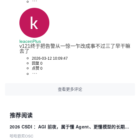
leacenPlus
v121终于把告警从一惊一乍改成事不过三了早干嘛
去了
2026-03-12 10:09:47
回复 0
点赞 0
查看更多评论
推荐阅读
2026 CSDI ：AGI 前夜，属于懂 Agent、更懂模型的长期深
耕企业
哈哈欧尼OSC