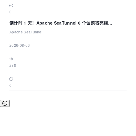
0
倒计时 1 天！Apache SeaTunnel 6 个议题将亮相
Community Over Code Asia 2026
Apache SeaTunnel
|
2026-08-06
|
238
|
0