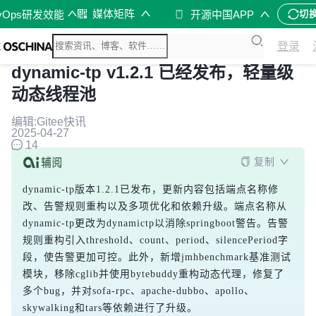
媒体矩阵
vOps研发效能
开源中国APP
切
登录
dynamic-tp v1.2.1 已经发布，轻量级
动态线程池
编辑:Gitee快讯
2025-04-27
14
复制
dynamic-tp版本1.2.1已发布，更新内容包括端点名称修
改、告警规则重构以及多项优化和依赖升级。端点名称从
dynamic-tp更改为dynamictp以消除springboot警告。告警
规则重构引入threshold、count、period、silencePeriod字
段，使告警更加可控。此外，新增jmhbenchmark基准测试
模块，移除cglib并使用bytebuddy重构动态代理，修复了
多个bug，并对sofa-rpc、apache-dubbo、apollo、
skywalking和tars等依赖进行了升级。