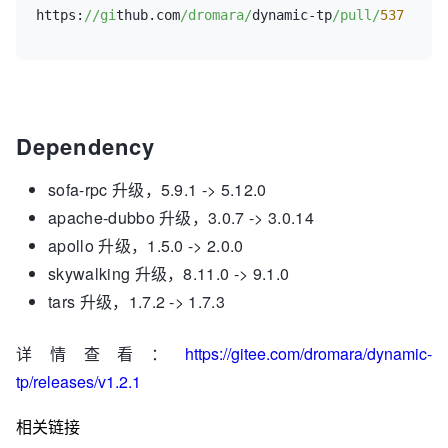
https:
//gi
thub.com
/dromara/
dynamic-tp
/pull/
537
Dependency
sofa-rpc 升级，5.9.1 -> 5.12.0
apache-dubbo 升级，3.0.7 -> 3.0.14
apollo 升级，1.5.0 -> 2.0.0
skywalking 升级，8.11.0 -> 9.1.0
tars 升级，1.7.2 -> 1.7.3
详情查看：
https://gitee.com/dromara/dynamic-
tp/releases/v1.2.1
相关链接