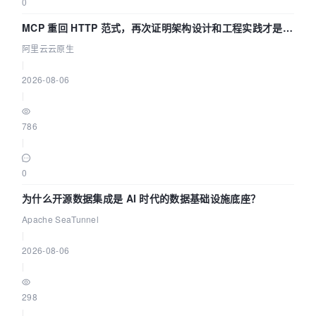
0
MCP 重回 HTTP 范式，再次证明架构设计和工程实践才是稀
缺资源
阿里云云原生
|
2026-08-06
|
786
|
0
为什么开源数据集成是 AI 时代的数据基础设施底座？
Apache SeaTunnel
|
2026-08-06
|
298
|