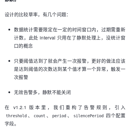
interval:
10
设计的比较草率，有几个问题：
-
type:
 capacity               
# 队列容量
使用率，报警项类型，查看源码 NotifyTypeEnum枚举类
数据统计需要限定在一定的时间窗口内，过期需重新
threshold:
80
# 报警阈
计数，此处 interval 只用在了静默处理上，没统计窗
值，默认70，意思是队列使用率达到70%告警
interval:
120
# 报警间隔
口的概念
（单位：s），默认120
只要阈值达到了就会产生一次报警，更好的做法应该
-
type:
 liveness               
# 线程池活
是达到阈值的次数达到某个值才算一个异常，触发一
性
threshold:
80
# 报警阈
次报警
值，默认 70，意思是活性达到70%告警
interval:
120
无效告警多，静默不能关闭
-
type:
 reject                 
# 触发任务
在 v1.2.1 版本里，我们重构了告警规则，引入
拒绝告警
threshold:
1
# 默认阈值10
、
、
、
四个配置
threshold
count
period
silencePeriod
interval:
120
字段。