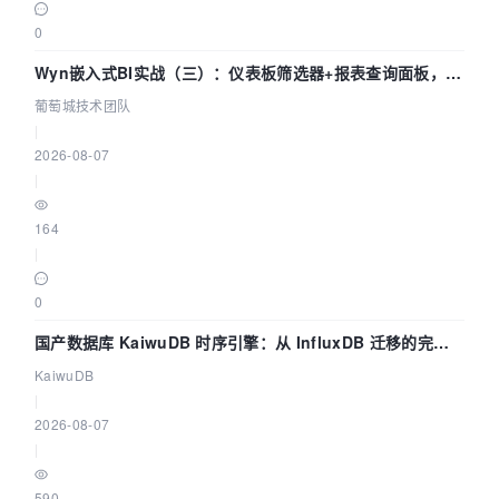
0
Wyn嵌入式BI实战（三）：仪表板筛选器+报表查询面板，参
数联动全闭环
葡萄城技术团队
|
2026-08-07
|
164
|
0
国产数据库 KaiwuDB 时序引擎：从 InfluxDB 迁移的完整
技术路径
KaiwuDB
|
2026-08-07
|
590