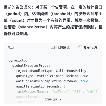
-
type:
 run_timeout            
# 任务执行
目前的告警语义：
对于某一个告警项，在一定的统计窗口
超时告警
threshold:
100
# 默认阈值
（period）内，达到阈值（threshold）的次数达到某个
10
值（count）时才算为一个有效的异常，触发一次报警。
interval:
120
告警后（silencePeriod）内再产生的报警保持静默，且
静默可以关闭。
-
type:
 queue_timeout          
# 任务排队
超时告警
threshold:
100
# 默认阈值
Nix
代码解读
复制代码
10
interval:
120
dynamictp:
globalExecutorProps:
rejectedHandlerType:
 CallerRunsPolicy

queueType:
 VariableLinkedBlockingQueue

waitForTasksToCompleteOnShutdown:
true
awaitTerminationSeconds:
3
taskWrapperNames:
 [
"swTrace"
, 
"ttl"
, 
"mdc"
]

queueTimeout:
300
展开代码
▼
runTimeout:
300