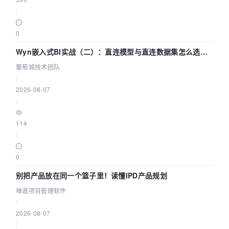
|
0
Wyn嵌入式BI实战（二）：直连模型与直连数据集怎么选，
参数为什么不生效？| 葡萄城技术团队
葡萄城技术团队
|
2026-08-07
|
114
|
0
别把产品放在同一个篮子里！读懂IPD产品规划
禅道项目管理软件
|
2026-08-07
|