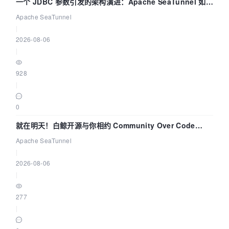
一个 JDBC 参数引发的架构演进：Apache SeaTunnel 如何
解决数据同步中的“定时 Flush”难题
Apache SeaTunnel
|
2026-08-06
|
928
|
0
就在明天！白鲸开源与你相约 Community Over Code
Asia 2026 主题演讲！
Apache SeaTunnel
|
2026-08-06
|
277
|