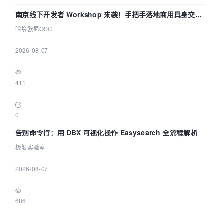
南京线下开发者 Workshop 来袭！手把手落地商用具身交互
智能 Agent 应用
哈哈欧尼OSC
|
2026-08-07
|
411
|
0
告别命令行：用 DBX 可视化操作 Easysearch 全流程解析
极限实验室
|
2026-08-07
|
686
|