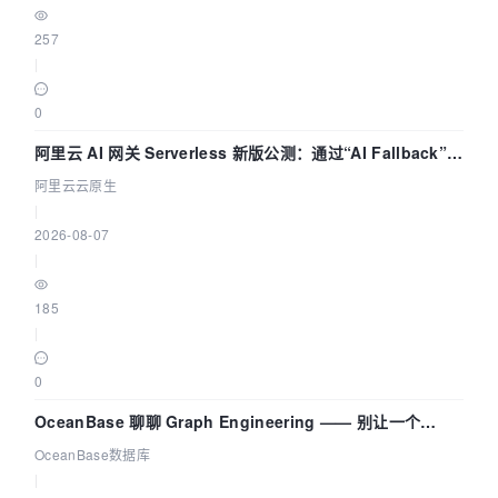
257
|
0
阿里云 AI 网关 Serverless 新版公测：通过“AI Fallback”与
拓扑可视化构建 AI 流量治理底座
阿里云云原生
|
2026-08-07
|
185
|
0
OceanBase 聊聊 Graph Engineering —— 别让一个
Agent 既当运动员又
OceanBase数据库
|