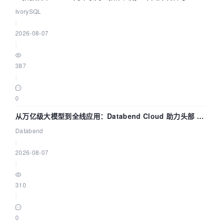
核——我们改得动吗？我们贡献了什么？
IvorySQL
|
2026-08-07
|
387
|
0
从万亿级大模型到全线应用：Databend Cloud 助力头部 AI
企业构建全链路 Trace 数据管道
Databend
|
2026-08-07
|
310
|
0