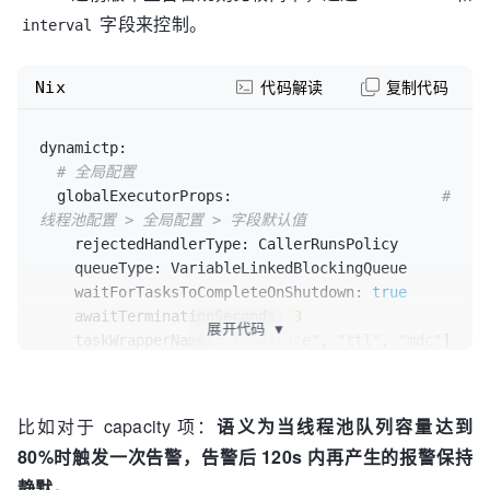
字段来控制。
interval
Nix
代码解读
复制代码
dynamictp:
# 全局配置
globalExecutorProps:
# 
线程池配置 > 全局配置 > 字段默认值
rejectedHandlerType:
 CallerRunsPolicy

queueType:
 VariableLinkedBlockingQueue

waitForTasksToCompleteOnShutdown:
true
awaitTerminationSeconds:
3
展开代码
▼
taskWrapperNames:
 [
"swTrace"
, 
"ttl"
, 
"mdc"
]

queueTimeout:
300
runTimeout:
300
notifyItems:
# 报警项，
比如对于 capacity 项：
语义为当线程池队列容量达到
不配置自动会按默认值（查看源码NotifyItem类）配置（变
80%时触发一次告警，告警后 120s 内再产生的报警保持
更通知、容量报警、活性报警、拒绝报警、任务超时报警）
静默。
-
type:
 change
