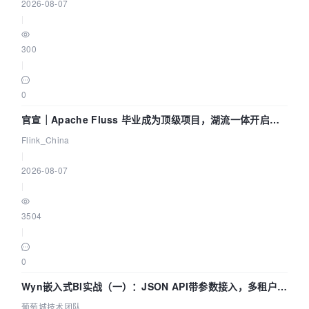
2026-08-07
|
300
|
0
官宣｜Apache Fluss 毕业成为顶级项目，湖流一体开启
Agentic Lake 全面实时化时代
Flink_China
|
2026-08-07
|
3504
|
0
Wyn嵌入式BI实战（一）：JSON API带参数接入，多租户数
据源配置指南 | 葡萄城技术团队
葡萄城技术团队