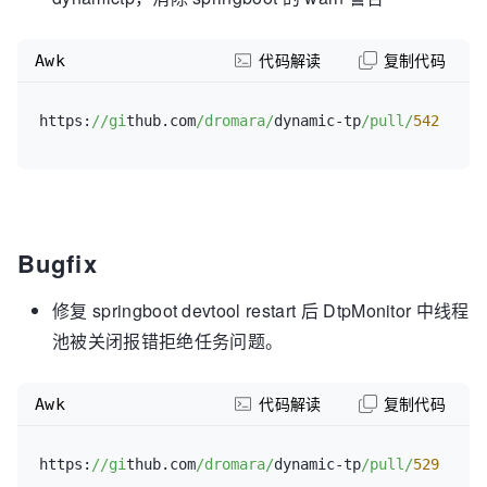
-
type:
 run_timeout            
# 任务执行
Awk
超时告警
代码解读
复制代码
count:
20
# 在一个统
计周期内，如果执行超时次数达到 count，则触发报警；默
https:
//gi
thub.com
/dromara/
dynamic-tp
/pull/
542
认值=10
period:
30
# 报警统计
周期（单位：s），默认值=120
silencePeriod:
30
# 报警静默
时间（单位：s），0表示不静默；默认值=120
Bugfix
-
type:
 queue_timeout          
# 任务排队
超时告警
修复 springboot devtool restart 后 DtpMonitor 中线程
count:
5
# 在一个统
池被关闭报错拒绝任务问题。
计周期内，如果排队超时次数达到 count，则触发报警；默
认值=10
period:
30
# 报警统计
Awk
代码解读
复制代码
周期（单位：s），默认值=120
silencePeriod:
0
# 报警静默
https:
//gi
thub.com
/dromara/
dynamic-tp
/pull/
529
时间（单位：s），0表示不静默；默认值=120