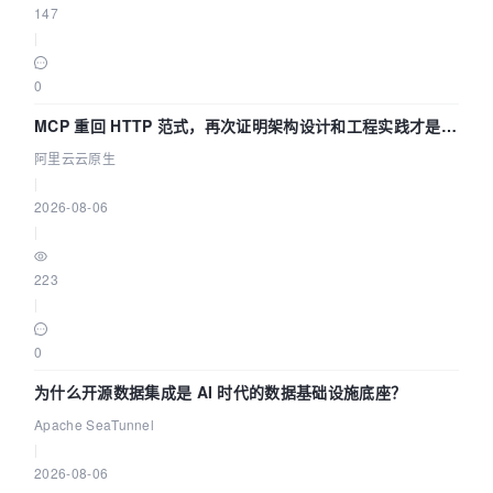
147
|
0
MCP 重回 HTTP 范式，再次证明架构设计和工程实践才是稀
缺资源
阿里云云原生
|
2026-08-06
|
223
|
0
为什么开源数据集成是 AI 时代的数据基础设施底座？
Apache SeaTunnel
|
2026-08-06