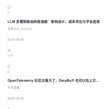
|
0
LLM 多模型路由终极指南：架构设计、成本优化与平台选型
卓普云AI_Droplet
|
2026-08-06
|
110
|
0
OpenTelemetry 社区太强大了，DataBuff 也可以吃上它的
eBPF 链路了
乒乓狂魔
|
2026-08-06
|