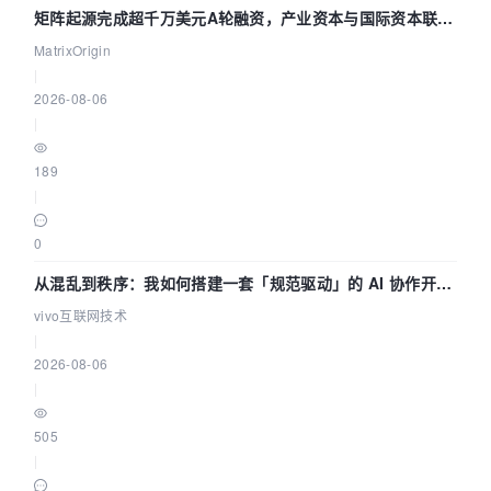
矩阵起源完成超千万美元A轮融资，产业资本与国际资本联手
押注企业级AI基础设施赛道
MatrixOrigin
|
2026-08-06
|
189
|
0
从混乱到秩序：我如何搭建一套「规范驱动」的 AI 协作开发
体系
vivo互联网技术
|
2026-08-06
|
505
|