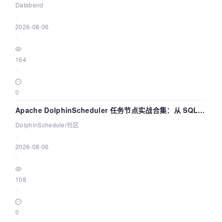
管道
Databend
|
2026-08-06
|
164
|
0
Apache DolphinScheduler 任务节点实战合集：从 SQL、
DataX 到 Spark、Flink 一次配置全打通
DolphinScheduler社区
|
2026-08-06
|
108
|
0