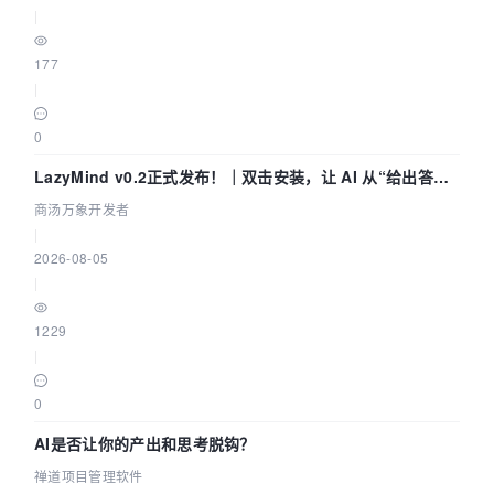
|
177
|
0
LazyMind v0.2正式发布！｜双击安装，让 AI 从“给出答案”
走到“完成交付”
商汤万象开发者
|
2026-08-05
|
1229
|
0
AI是否让你的产出和思考脱钩？
禅道项目管理软件