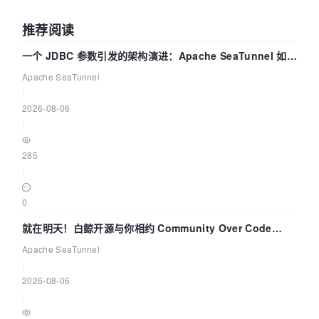
推荐阅读
一个 JDBC 参数引发的架构演进：Apache SeaTunnel 如何
解决数据同步中的“定时 Flush”难题
Apache SeaTunnel
|
2026-08-06
|
285
|
0
就在明天！白鲸开源与你相约 Community Over Code
Asia 2026 主题演讲！
Apache SeaTunnel
|
2026-08-06
|